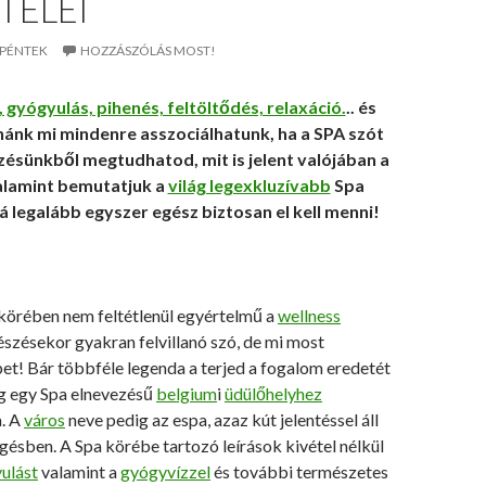
TELEI
. PÉNTEK
HOZZÁSZÓLÁS MOST!
gyógyulás, pihenés, feltöltődés, relaxáció.
.. és
ánk mi mindenre asszociálhatunk, ha a SPA szót
yzésünkből megtudhatod, mit is jelent valójában a
alamint bemutatjuk a
világ legexkluzívabb
Spa
 legalább egyszer egész biztosan el kell menni!
körében nem feltétlenül egyértelmű a
wellness
szésekor gyakran felvillanó szó, de mi most
épet! Bár többféle legenda a terjed a fogalom eredetét
ág egy Spa elnevezésű
belgium
i
üdülőhelyhez
a. A
város
neve pedig az espa, azaz kút jelentéssel áll
ésben. A Spa körébe tartozó leírások kivétel nélkül
yulást
valamint a
gyógyvízzel
és további természetes