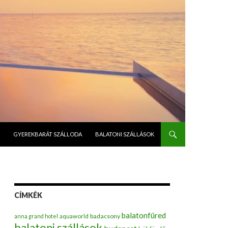
GYEREKBARÁT SZÁLLODA
BALATONI SZÁLLÁSOK
CÍMKÉK
balatonfüred
badacsony
anna grand hotel
aquaworld
balatoni szállások