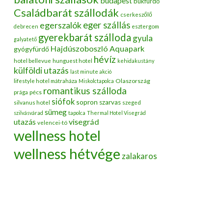
budapest
bükfürdő
Családbarát szállodák
cserkeszőlő
egerszalók
eger szállás
debrecen
esztergom
gyerekbarát szálloda
gyula
galyatető
Hajdúszoboszló Aquapark
gyógyfürdő
hévíz
hotel bellevue
hunguest hotel
kehidakustány
külföldi utazás
last minute akció
Olaszország
lifestyle hotel mátraháza
Miskolctapolca
romantikus szálloda
pécs
prága
siófok
sopron
szarvas
silvanus hotel
szeged
sümeg
szilvásvárad
tapolca
Thermal Hotel Visegrád
utazás
visegrád
velencei-tó
wellness hotel
wellness hétvége
zalakaros