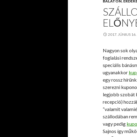
BALATON
,
ÉRDEK
SZÁLL
ELŐNYE
2017. JÚNIUS 16
Nagyon sok olya
foglalási rendsz
speciális bánásm
ugyanakkor
kup
egy rossz hírünk
szerezni kuponos
legjobb szobát k
recepció) hozzá(
“valamit valamié
szállodában re
vagy pedig
kupo
Sajnos így műkö