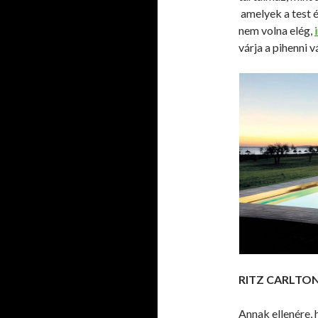
amelyek a test é
nem volna elég,
várja a pihenni 
RITZ CARLTON S
Annak ellenére, 