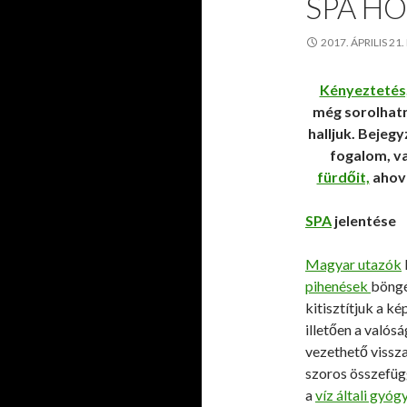
SPA HO
2017. ÁPRILIS 21
Kényeztetés, 
még sorolhatn
halljuk. Bejeg
fogalom, v
fürdőit,
ahová
SPA
jelentése
Magyar utazók
pihenések
böngé
kitisztítjuk a k
illetően a valós
vezethető vissz
szoros összefügg
a
víz általi gyóg