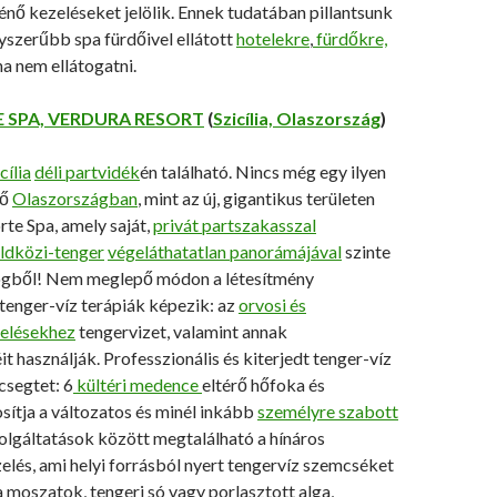
nő kezeléseket jelölik. Ennek tudatában pillantsunk
gyszerűbb spa fürdőivel ellátott
hotelekre
,
fürdőkre,
a nem ellátogatni.
 SPA, VERDURA RESORT
(
Szicília, Olaszország
)
cília
déli partvidék
én található. Nincs még egy ilyen
dő
Olaszországban
, mint az új, gigantikus területen
te Spa, amely saját,
privát partszakasszal
ldközi-tenger
végeláthatatlan panorámájával
szinte
gből! Nem meglepő módon a létesítmény
tenger-víz terápiák képezik: az
orvosi és
zelésekhez
tengervizet, valamint annak
t használják. Professzionális és kiterjedt tenger-víz
csegtet: 6
kültéri medence
eltérő hőfoka és
sítja a változatos és minél inkább
személyre szabott
olgáltatások között megtalálható a hínáros
elés, ami helyi forrásból nyert tengervíz szemcséket
a moszatok, tengeri só vagy porlasztott alga,