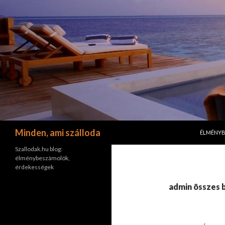
KILÉPÉS 
Keresés
Minden, ami szálloda
ÉLMÉNY
Szallodak.hu blog:
élménybeszámolók,
érdekességek
admin összes 