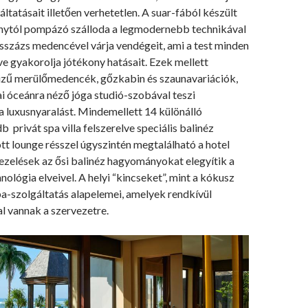
áltatásait illetően verhetetlen. A suar-fából készült
nytól pompázó szálloda a legmodernebb technikával
sszázs medencével várja vendégeit, ami a test minden
tve gyakorolja jótékony hatásait. Ezek mellett
vizű merülőmedencék, gőzkabin és szaunavariációk,
ai óceánra néző jóga studió-szobával teszi
a luxusnyaralást. Mindemellett 14 különálló
b privát spa villa felszerelve speciális balinéz
ott lounge résszel úgyszintén megtalálható a hotel
ezelések az ősi balinéz hagyományokat elegyítik a
ológia elveivel. A helyi “kincseket”, mint a kókusz
pa-szolgáltatás alapelemei, amelyek rendkívül
l vannak a szervezetre.