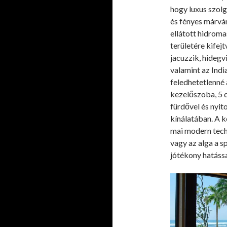
hogy luxus szolg
és fényes márvá
ellátott hidroma
területére kifej
jacuzzik, hideg
valamint az Indi
feledhetetlenné 
kezelőszoba, 5 d
fürdővel és nyit
kínálatában. A k
mai modern techn
vagy az alga a s
jótékony hatássa