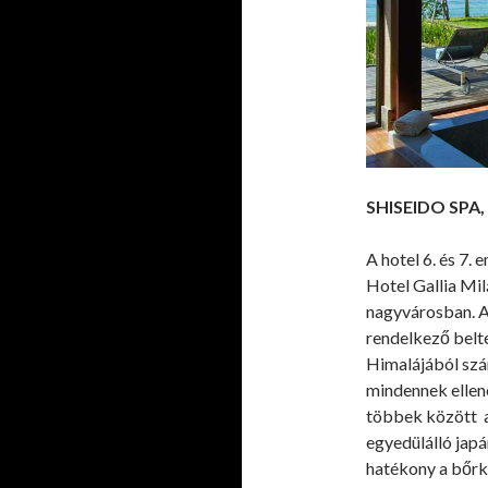
SHISEIDO SPA,
A hotel 6. és 7. 
Hotel Gallia Mil
nagyvárosban. A
rendelkező belté
Himalájából szá
mindennek ellen
többek között az
egyedülálló japá
hatékony a bőrk