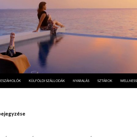
A TARTALOMBA
BESZÁMOLÓK
KÜLFÖLDI SZÁLLODÁK
NYARALÁS
SZTÁROK
WELLNESS
bejegyzése