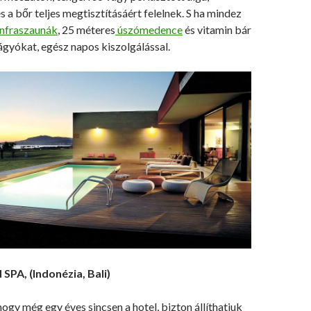
s a bőr teljes megtisztításáért felelnek. S ha mindez
infraszaunák
, 25 méteres
úszómedence
és vitamin bár
vágyókat, egész napos kiszolgálással.
PA, (Indonézia, Bali)
hogy még egy éves sincsen a hotel, bizton állíthatjuk