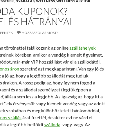
ESSÉGEK
,
NYARALÁS
,
WELLNESS
,
WELLNESS AKCIÓK
ODA KUPONOK?
I ÉS HÁTRÁNYAI
. PÉNTEK
HOZZÁSZÓLÁS MOST!
n történettel találkozunk az online
szálláshelyek
ereinek körében, amikor a vendég kiemelt figyelmet,
ódot, már-már VIP hozzáállást vár el a szállodától,
onos áron
szeretné azt megkaparintani. Van egy jó és
: a jó az, hogy a legtöbb szállodát meg tudjuk
 árakon. A rossz pedig az, hogy így nem fogod a
apni és a szállodai személyzet (legfőképpen a
d)állása sem lesz a legjobb. Az igazság az, hogy itt a
rt” elv érvényesül: vagy kiemelt vendég vagy az adott
mek szobában és megkülönböztetett bánásmóddal,
nos szállás
árat fizettél, de akkor ezt ne várd el.
dik a legtöbb belföldi
szálloda
: vagy-vagy. Az