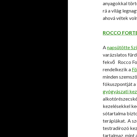
anyagokkal törté
rá a világ legna
ahová vétek voln
ROCCO FORTE
A
napsütötte Szi
varázslatos für
fekvő Rocco For
rendelkezik a
Fö
minden szemszö
fókuszpontját a 
gyógyászati ke
alkotórészecskéi
kezelésekkel ke
sótartalma bizto
terápiákat. A sz
testradírozó kez
tartalmaz, mint 