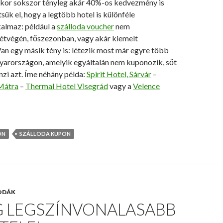
kor sokszor tényleg akár 40%-os kedvezmény is
jtsük el, hogy a legtöbb hotel is különféle
kalmaz: például a
szálloda voucher
nem
hétvégén, főszezonban, vagy akár kiemelt
an egy másik tény is: létezik most már egyre több
yarországon, amelyik egyáltalán nem kuponozik, sőt
enzi azt. Íme néhány példa:
Spirit Hotel, Sárvár
–
 Mátra
–
Thermal Hotel Visegrád
vagy a
Velence
ON
SZÁLLODA KUPON
ODÁK
G LEGSZÍNVONALASABB