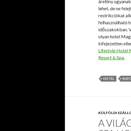
árelőny ugyanak
lehet, de ne fele
restrikciókat al
felhasználható 
időszakokban. V
olyan hotel Mag
kifejezetten ell
Lifestyle Hotel
Resort & Spa
.
HOTEL
KUP
KÜLFÖLDI SZÁLL
A VILÁ