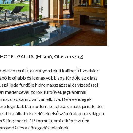
 HOTEL GALLIA (Milanó, Olaszország)
emeletén terülő, osztályon felüli kaliberű Excelsior
ánó legújabb és legnagyobb spa fürdője az olasz
 szálloda fürdője hidromasszázzsal és vízeséssel
ri medencével, török fürdővel, jégkabinnal,
rmazó sókamrával van ellátva. De a vendégek
ére leginkább a modern kezelések miatt járnak ide:
 itt található kezelések elsőszámú alapja a világon
n Skingenecell 1P formula, ami elképesztően
árosodás és az öregedés jeleninek