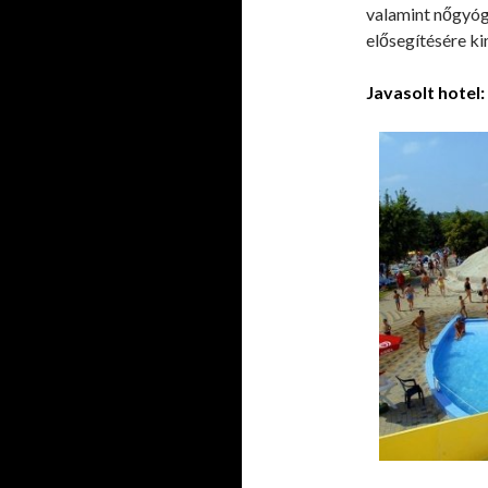
valamint nőgyóg
elősegítésére k
Javasolt hotel: