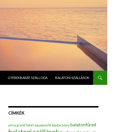
GYEREKBARÁT SZÁLLODA
BALATONI SZÁLLÁSOK
CÍMKÉK
balatonfüred
badacsony
anna grand hotel
aquaworld
balatoni szállások