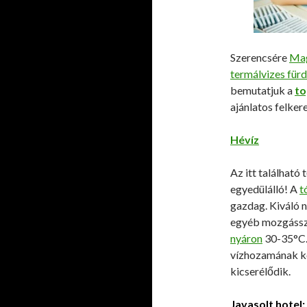
Szerencsére
Mag
termálvizes für
bemutatjuk a
to
ajánlatos felkere
Hévíz
Az itt találhat
egyedülálló! A
t
gazdag. Kiváló 
egyéb mozgássz
nyáron
30-35°C. 
vízhozamának kö
kicserélődik.
Javasolt hotel: