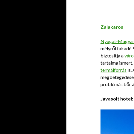
Zalakaros
Nyugat-Magyar
mélyről fakadó 9
biztosítja a
váro
tartalma ismert. 
termálforrás
is.
megbetegedések 
problémás bőr á
Javasolt hotel