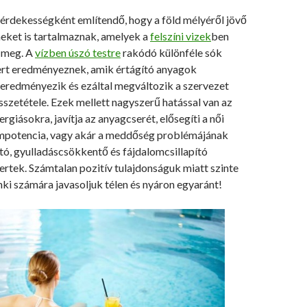
 érdekességként említendő, hogy a föld mélyéről jövő
meket is tartalmaznak, amelyek a
felszíni vizek
ben
 meg. A
vízben úszó testre
rakódó különféle sók
ert eredményeznek, amik értágító anyagok
 eredményezik és ezáltal megváltozik a szervezet
szetétele. Ezek mellett nagyszerű hatással van az
rgiásokra, javítja az anyagcserét, elősegíti a női
impotencia, vagy akár a meddőség problémájának
tó, gyulladáscsökkentő és fájdalomcsillapító
rtek. Számtalan pozitív tulajdonságuk miatt szinte
i számára javasoljuk télen és nyáron egyaránt!