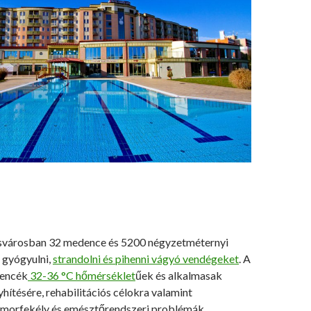
svárosban 32 medence és 5200 négyzetméternyi
a gyógyulni,
strandolni és pihenni vágyó vendégeket
. A
encék
32-36 °C hőmérséklet
űek és alkalmasak
yhítésére, rehabilitációs célokra valamint
omorfekély és emésztőrendszeri problémák