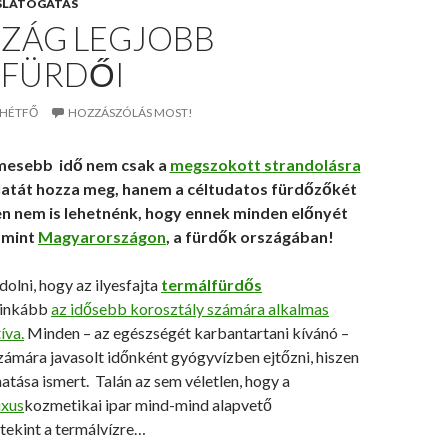
SLÁTOGATÁS
SZÁG LEGJOBB
FÜRDŐI
. HÉTFŐ
HOZZÁSZÓLÁS MOST!
emesebb idő nem csak a
megszokott strandolásra
atát hozza meg, hanem a céltudatos fürdőzőkét
yen nem is lehetnénk, hogy ennek minden előnyét
 mint
Magyarországon
, a fürdők országában!
olni, hogy az ilyesfajta
termálfürdős
inkább
az idősebb korosztály számára alkalmas
íva.
Minden – az egészségét karbantartani kívánó –
zámára javasolt időnként gyógyvízben ejtőzni, hiszen
atása ismert. Talán az sem véletlen, hogy a
uxus
kozmetikai ipar mind-mind alapvető
tekint a termálvízre…