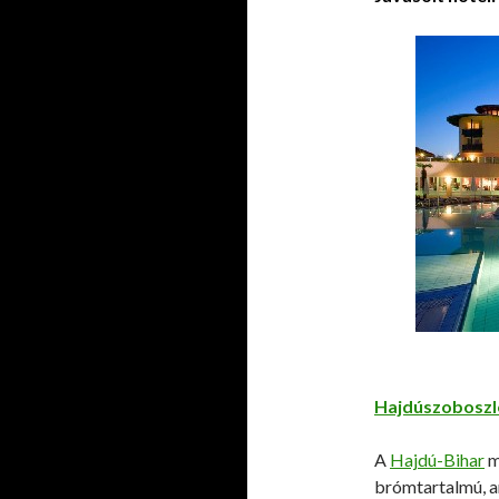
Hajdúszoboszl
A
Hajdú-Bihar
m
brómtartalmú, a