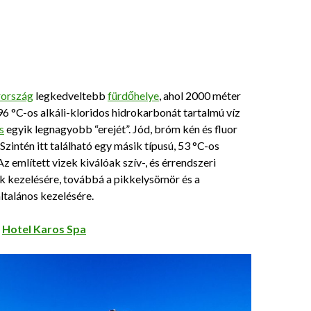
ország
legkedveltebb
fürdőhelye
, ahol 2000 méter
6 °C-os alkáli-kloridos hidrokarbonát tartalmú víz
s
egyik legnagyobb “erejét”. Jód, bróm kén és fluor
Szintén itt található egy másik típusú, 53 °C-os
 Az említett vizek kiválóak szív-, és érrendszeri
kezelésére, továbbá a pikkelysömör és a
ltalános kezelésére.
:
Hotel Karos Spa