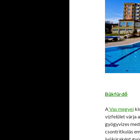
Bükfürdő
A
Vas megyei
ki
vízfelület várja 
gyógyvizes med
csontritkulás en
ivókúraként gy