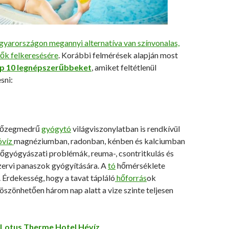
yarországon megannyi alternatíva van színvonalas,
dők felkeresésére
. Korábbi felmérések alapján most
p 10 legnépszerűbbeket
, amiket feltétlenül
sni:
ó tőzegmedrű
gyógytó
világviszonylatban is rendkívül
óvíz
magnéziumban, radonban, kénben és kalciumban
nőgyógyászati problémák, reuma-, csontritkulás és
ervi panaszok gyógyítására. A
tó
hőmérséklete
Érdekesség, hogy a tavat tápláló
hőforrás
ok
szönhetően három nap alatt a vize szinte teljesen
Lotus Therme Hotel Hévíz