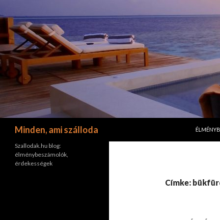
KILÉPÉS 
Keresés
Minden, ami szálloda
ÉLMÉNY
Szallodak.hu blog:
élménybeszámolók,
érdekességek
Címke: bükfü