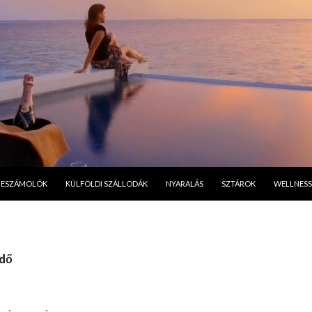
A TARTALOMBA
BESZÁMOLÓK
KÜLFÖLDI SZÁLLODÁK
NYARALÁS
SZTÁROK
WELLNESS
rdő