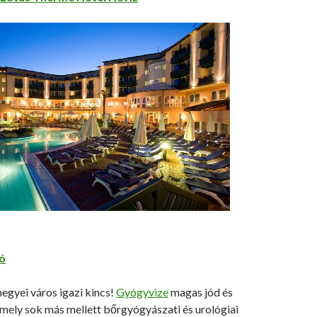
ó
egyei város igazi kincs!
Gyógyvize
magas jód és
mely sok más mellett bőrgyógyászati és urológiai