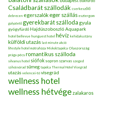
budapest
bükfürdő
Családbarát szállodák
cserkeszőlő
egerszalók
eger szállás
debrecen
esztergom
gyerekbarát szálloda
gyula
galyatető
Hajdúszoboszló Aquapark
gyógyfürdő
hévíz
hotel bellevue
hunguest hotel
kehidakustány
külföldi utazás
last minute akció
Olaszország
lifestyle hotel mátraháza
Miskolctapolca
romantikus szálloda
pécs
prága
siófok
sopron
szarvas
silvanus hotel
szeged
sümeg
szilvásvárad
tapolca
Thermal Hotel Visegrád
utazás
visegrád
velencei-tó
wellness hotel
wellness hétvége
zalakaros