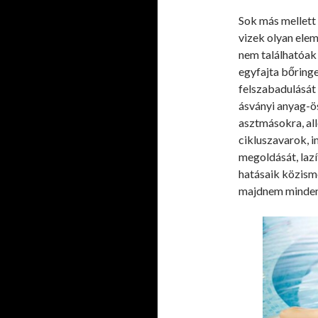
Sok más mellett
vizek olyan ele
nem találhatóak
egyfajta bőring
felszabadulását
ásványi anyag-ös
asztmásokra, alle
cikluszavarok, 
megoldását, lazí
hatásaik közisme
majdnem mindenk