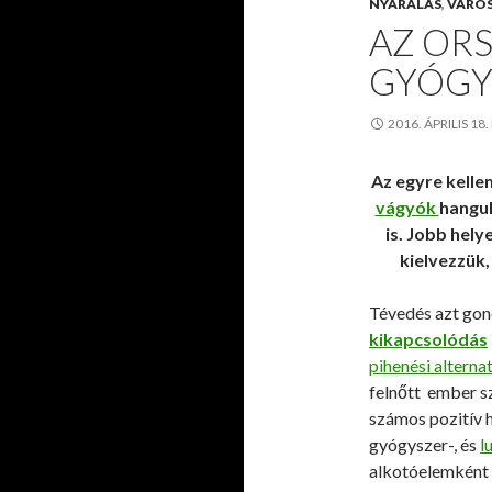
NYARALÁS
,
VÁRO
AZ OR
GYÓGY
2016. ÁPRILIS 18
Az egyre kell
vágyók
hangul
is. Jobb hel
kielvezzük,
Tévedés azt gond
kikapcsolódás
pihenési alternat
felnőtt ember s
számos pozitív h
gyógyszer-, és
l
alkotóelemként 