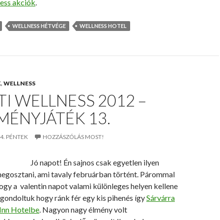
ness akciók
.
WELLNESS HÉTVÉGE
WELLNESS HOTEL
K
,
WELLNESS
I WELLNESS 2012 –
MÉNYJÁTÉK 13.
4. PÉNTEK
HOZZÁSZÓLÁS MOST!
Jó napot! Én sajnos csak egyetlen ilyen
egosztani, ami tavaly februárban történt. Párommal
gy a valentin napot valami különleges helyen kellene
 gondoltuk hogy ránk fér egy kis pihenés így
Sárvárra
Inn Hotelbe
. Nagyon nagy élmény volt