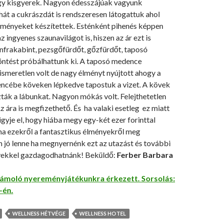
egy kisgyerek. Nagyon édesszájúak vagyunk
hát a cukrászdát is rendszeresen látogattuk ahol
teményeket készítettek. Esténként pihenés képpen
 ingyenes szaunavilágot is, hiszen az ár ezt is
 infrakabint, pezsgőfürdőt, gőzfürdőt, taposó
öntést próbálhattunk ki. A taposó medence
smeretlen volt de nagy élményt nyújtott ahogy a
ncébe köveken lépkedve tapostuk a vizet. A kövek
ták a lábunkat. Nagyon mókás volt. Felejthetetlen
 ára is megfizethető. És ha valaki esetleg ez miatt
higyje el, hogy hiába megy egy-két ezer forinttal
ha ezekről a fantasztikus élményekről meg
 jó lenne ha megnyernénk ezt az utazást és további
yekkel gazdagodhatnánk! Beküldő:
Ferber Barbara
ámoló nyereményjátékunkra érkezett. Sorsolás:
-én.
WELLNESS HÉTVÉGE
WELLNESS HOTEL