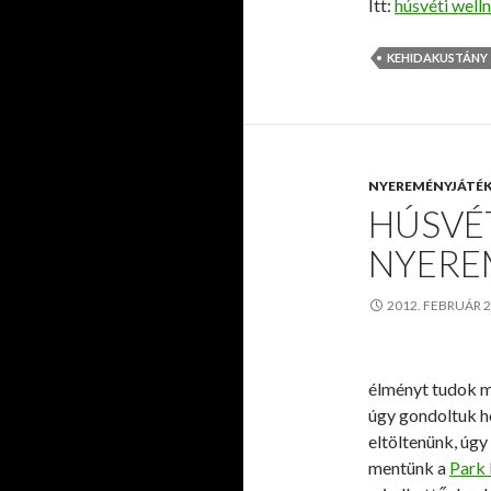
Itt:
húsvéti well
KEHIDAKUSTÁNY
NYEREMÉNYJÁTÉ
HÚSVÉT
NYERE
2012. FEBRUÁR 2
élményt tudok m
úgy gondoltuk ho
eltöltenünk, úgy
mentünk a
Park 