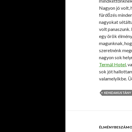
mindkettőnknek, 
Nagyon jó volt, h
fürdőzés minden 
nagyokat sétált
volt panaszunk. 
egy örök élmény
magunknak, hogy
szeretnénk megn
nagyon sok hely
Termál Hotel
, v
sok jót hallotta
valamelyikbe. Ü
KEHIDAKUSTÁNY
ÉLMÉNYBESZÁM