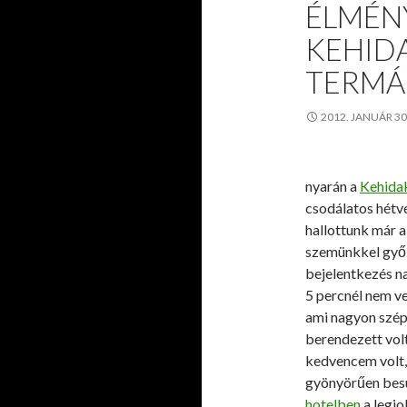
ÉLMÉN
KEHID
TERMÁ
2012. JANUÁR 30
nyarán a
Kehida
csodálatos hétv
hallottunk már a 
szemünkkel győ
bejelentkezés n
5 percnél nem ve
ami nagyon szép
berendezett volt
kedvencem volt,
gyönyörűen besü
hotelben
a legjo