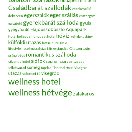
budapest
bükfürdő
Családbarát szállodák
cserkeszőlő
egerszalók
eger szállás
debrecen
esztergom
gyerekbarát szálloda
gyula
galyatető
Hajdúszoboszló Aquapark
gyógyfürdő
hévíz
hotel bellevue
hunguest hotel
kehidakustány
külföldi utazás
last minute akció
Olaszország
lifestyle hotel mátraháza
Miskolctapolca
romantikus szálloda
pécs
prága
siófok
sopron
szarvas
silvanus hotel
szeged
sümeg
szilvásvárad
tapolca
Thermal Hotel Visegrád
utazás
visegrád
velencei-tó
wellness hotel
wellness hétvége
zalakaros