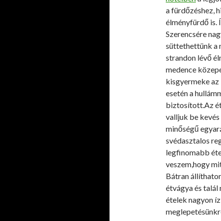
a fürdőzéshez, h
élményfürdő is. 
Szerencsére nagy
süttethettünk a 
strandon lévő é
medence közepén
kisgyermeke az 
esetén a hullám
biztosított.Az 
valljuk be kevés
minőségű egyará
svédasztalos reg
legfinomabb étel
veszem,hogy mit 
Bátran állíthato
étvágya és talál 
ételek nagyon í
meglepetésünkre