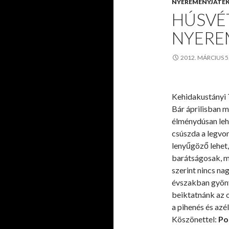
NYEREMÉNYJÁTÉ
HÚSVÉT
NYERE
2012. MÁRCIUS 5
Kehidakustányi 
Bár áprilisban m
élménydúsan lehe
csúszda a legvo
lenyűgöző lehet,
barátságosak, m
szerint nincs na
évszakban gyöny
beiktatnánk az o
a pihenés és az
Köszönettel:
Po