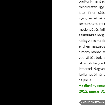
örültünk, mint 
mindketten. Így 
isteni finom sü
igénybe vettük az
tartalmazta. Itt
medencét és fel
számunkra még i
hidegvizes mede
enyhén maszíroz
élmény marad. Az
vacilál többet, 
olcsóbb helyre, 
lemarad. Nagyon
kellemes élmén
és párja
Az élménybesz
2012. január 31
KEHIDAKUSTÁNY