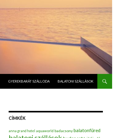
GYEREKBARÁT SZÁLLODA
BALATONI SZÁLLÁSOK
CÍMKÉK
balatonfüred
badacsony
anna grand hotel
aquaworld
balatoni szállások