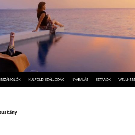
A TARTALOMBA
BESZÁMOLÓK
KÜLFÖLDI SZÁLLODÁK
NYARALÁS
SZTÁROK
WELLNESS
kustány