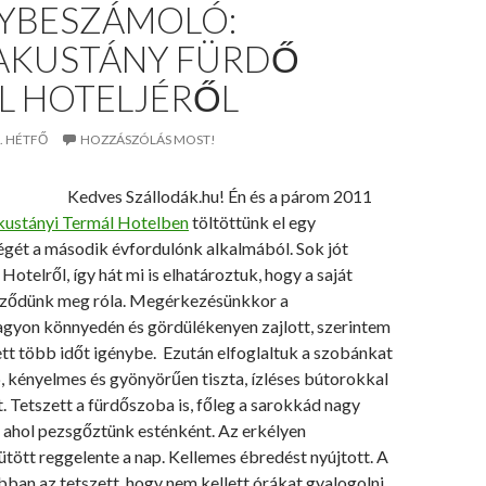
YBESZÁMOLÓ:
AKUSTÁNY FÜRDŐ
L HOTELJÉRŐL
. HÉTFŐ
HOZZÁSZÓLÁS MOST!
Kedves Szállodák.hu! Én és a párom 2011
kustányi
Termál Hotelben
töltöttünk el egy
égét a második évfordulónk alkalmából. Sok jót
Hotelről, így hát mi is elhatároztuk, hogy a saját
ződünk meg róla. Megérkezésünkkor a
agyon könnyedén és gördülékenyen zajlott, szerintem
tt több időt igénybe. Ezután elfoglaltuk a szobánkat
, kényelmes és gyönyörűen tiszta, ízléses bútorokkal
. Tetszett a fürdőszoba is, főleg a sarokkád nagy
 ahol pezsgőztünk esténként. Az erkélyen
tött reggelente a nap. Kellemes ébredést nyújtott. A
bban az tetszett hogy nem kellett órákat gyalogolni