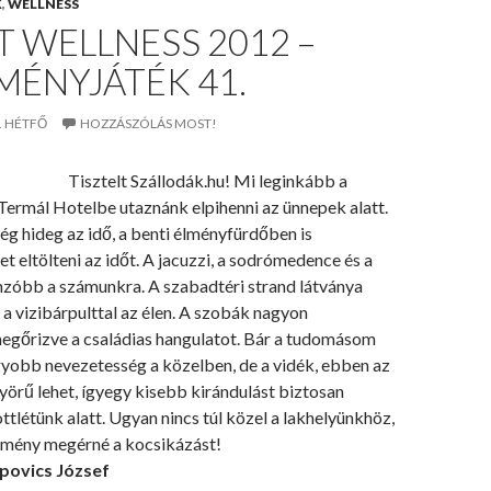
K
,
WELLNESS
 WELLNESS 2012 –
MÉNYJÁTÉK 41.
. HÉTFŐ
HOZZÁSZÓLÁS MOST!
Tisztelt Szállodák.hu! Mi leginkább a
Termál Hotelbe utaznánk elpihenni az ünnepek alatt.
ég hideg az idő, a benti élményfürdőben is
t eltölteni az időt. A jacuzzi, a sodrómedence és a
nzóbb a számunkra. A szabadtéri strand látványa
 a vizibárpulttal az élen. A szobák nagyon
egőrizve a családias hangulatot. Bár a tudomásom
gyobb nevezetesség a közelben, de a vidék, ebben az
örű lehet, ígyegy kisebb kirándulást biztosan
ttlétünk alatt. Ugyan nincs túl közel a lakhelyünkhöz,
élmény megérné a kocsikázást!
povics József