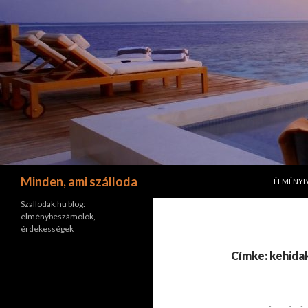
KILÉPÉS 
Keresés
Minden, ami szálloda
ÉLMÉNY
Szallodak.hu blog:
élménybeszámolók,
érdekességek
Címke: kehida