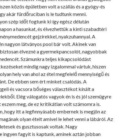
iszen közös épületben volt a szállás és a gyógy-és
Így akár fürdőruciban is le tudtunk menni.
on szép időt fogtunk ki így egész délután
napon a hasunkat, és élvezhettük a kinti szabadtéri
lménymedencét gejzírekkel, nyakzuhannyal. A
 nagyon látványos pool bár volt. Akinek van
biztosan élvezné a gyermekpancsolót, nagyobbak
medencét. Számunkra teljes kikapcsolódást
étkezéseket mindig nagy izgalommal vártuk, hiszen
 olyan hely van ahol az étel megfelelő mennyiségű és
nt. De ebben sem ért minket csalódás. A
geli és vacsora bőséges választékot kínált a
ekből. Elég válogatós vagyok én is és jól szemügyre
eszem meg, de ez kritikátlan volt számomra is.
m, hogy itt a legfinnyásabb embernek is megjön az
magának olyan ételt amivel le lehet venni a lábáról. Az
zletesek és gusztusosak voltak. Nagy
 ingyen fagyit is kaptunk, aminek aztán jobban