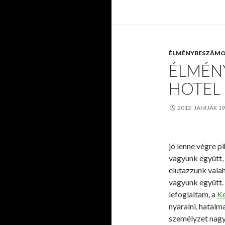
ÉLMÉNYBESZÁM
ÉLMÉN
HOTEL
2012. JANUÁR 1
jó lenne végre p
vagyunk együtt,
elutazzunk vala
vagyunk együtt.
lefoglaltam, a
Ke
nyaralni, hatalm
személyzet nagy