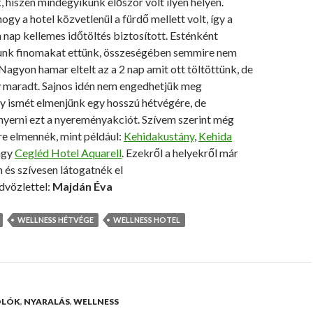
hiszen mindegyikünk először volt ilyen helyen.
ogy a hotel közvetlenül a fürdő mellett volt, így a
nap kellemes időtöltés biztosított. Esténként
unk finomakat ettünk, összeségében semmire nem
Nagyon hamar eltelt az a 2 nap amit ott töltöttünk, de
 maradt. Sajnos idén nem engedhetjük meg
 ismét elmenjünk egy hosszú hétvégére, de
yerni ezt a nyereményakciót. Szívem szerint még
re elmennék, mint például:
Kehidakustány
,
Kehida
agy
Cegléd Hotel Aquarell
. Ezekről a helyekről már
m és szívesen látogatnék el
dvözlettel:
Majdán Éva
WELLNESS HÉTVÉGE
WELLNESS HOTEL
OLÓK
,
NYARALÁS
,
WELLNESS