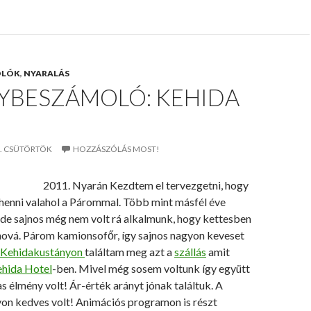
OLÓK
,
NYARALÁS
YBESZÁMOLÓ: KEHIDA
9. CSÜTÖRTÖK
HOZZÁSZÓLÁS MOST!
2011. Nyarán Kezdtem el tervezgetni, hogy
ihenni valahol a Párommal. Több mint másfél éve
 de sajnos még nem volt rá alkalmunk, hogy kettesben
hová. Párom kamionsofőr, így sajnos nagyon keveset
Kehidakustányon
találtam meg azt a
szállás
amit
hida Hotel
-ben. Mivel még sosem voltunk így együtt
as élmény volt! Ár-érték arányt jónak találtuk. A
on kedves volt! Animációs programon is részt