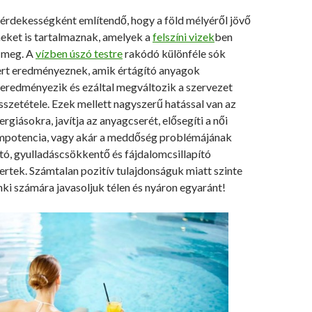
 érdekességként említendő, hogy a föld mélyéről jövő
meket is tartalmaznak, amelyek a
felszíni vizek
ben
 meg. A
vízben úszó testre
rakódó különféle sók
ert eredményeznek, amik értágító anyagok
 eredményezik és ezáltal megváltozik a szervezet
szetétele. Ezek mellett nagyszerű hatással van az
rgiásokra, javítja az anyagcserét, elősegíti a női
impotencia, vagy akár a meddőség problémájának
tó, gyulladáscsökkentő és fájdalomcsillapító
rtek. Számtalan pozitív tulajdonságuk miatt szinte
i számára javasoljuk télen és nyáron egyaránt!