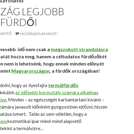
SLÁTOGATÁS
SZÁG LEGJOBB
FÜRDŐI
. HÉTFŐ
HOZZÁSZÓLÁS MOST!
emesebb idő nem csak a
megszokott strandolásra
atát hozza meg, hanem a céltudatos fürdőzőkét
yen nem is lehetnénk, hogy ennek minden előnyét
 mint
Magyarországon
, a fürdők országában!
olni, hogy az ilyesfajta
termálfürdős
inkább
az idősebb korosztály számára alkalmas
íva.
Minden – az egészségét karbantartani kívánó –
zámára javasolt időnként gyógyvízben ejtőzni, hiszen
atása ismert. Talán az sem véletlen, hogy a
uxus
kozmetikai ipar mind-mind alapvető
tekint a termálvízre…