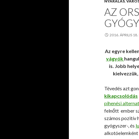
NYARALÁS
,
VÁRO
AZ OR
GYÓGY
2016. ÁPRILIS 18
Az egyre kell
vágyók
hangul
is. Jobb hel
kielvezzük,
Tévedés azt gond
kikapcsolódás
pihenési alternat
felnőtt ember s
számos pozitív h
gyógyszer-, és
l
alkotóelemként 