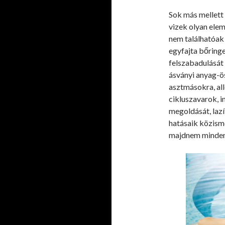
Sok más mellett
vizek olyan ele
nem találhatóak
egyfajta bőring
felszabadulását
ásványi anyag-ös
asztmásokra, alle
cikluszavarok, 
megoldását, lazí
hatásaik közisme
majdnem mindenk