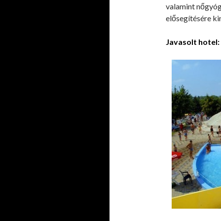
valamint nőgyóg
elősegítésére k
Javasolt hotel: