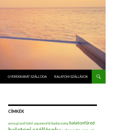
GYEREKBARÁT SZÁLLODA
BALATONI SZÁLLÁSOK
CÍMKÉK
balatonfüred
badacsony
anna grand hotel
aquaworld
balatoni szállások