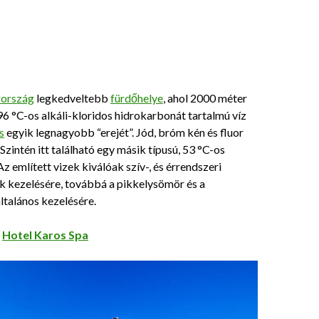
ország
legkedveltebb
fürdőhelye
, ahol 2000 méter
6 °C-os alkáli-kloridos hidrokarbonát tartalmú víz
s
egyik legnagyobb “erejét”. Jód, bróm kén és fluor
Szintén itt található egy másik típusú, 53 °C-os
 Az említett vizek kiválóak szív-, és érrendszeri
kezelésére, továbbá a pikkelysömör és a
ltalános kezelésére.
:
Hotel Karos Spa