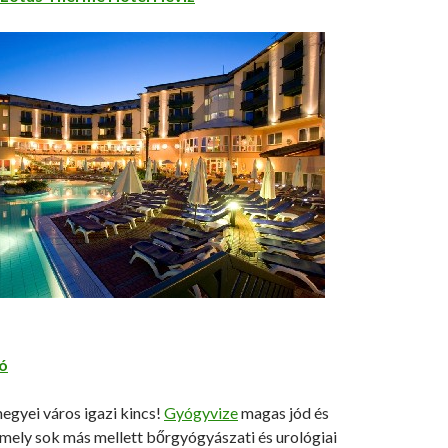
ó
egyei város igazi kincs!
Gyógyvize
magas jód és
mely sok más mellett bőrgyógyászati és urológiai