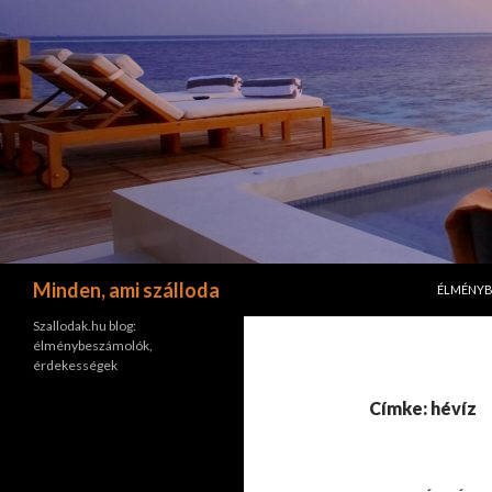
KILÉPÉS 
Keresés
Minden, ami szálloda
ÉLMÉNY
Szallodak.hu blog:
élménybeszámolók,
érdekességek
Címke: hévíz