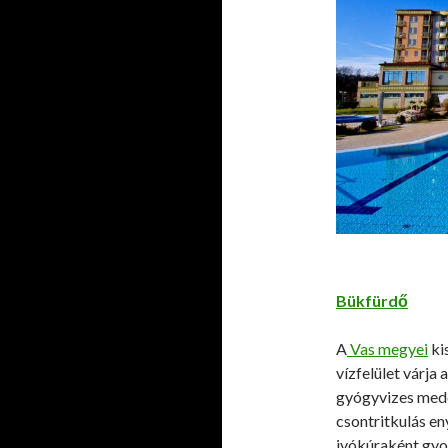
Bükfürdő
A
Vas megyei
ki
vízfelület várja 
gyógyvizes med
csontritkulás en
ivókúraként gy