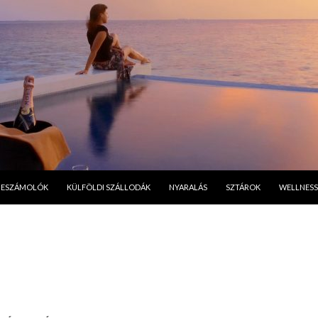
A TARTALOMBA
BESZÁMOLÓK
KÜLFÖLDI SZÁLLODÁK
NYARALÁS
SZTÁROK
WELLNESS