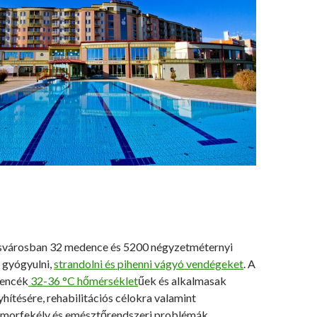
svárosban 32 medence és 5200 négyzetméternyi
a gyógyulni,
strandolni és pihenni vágyó vendégeket
. A
encék
32-36 °C hőmérséklet
űek és alkalmasak
yhítésére, rehabilitációs célokra valamint
omorfekély és emésztőrendszeri problémák