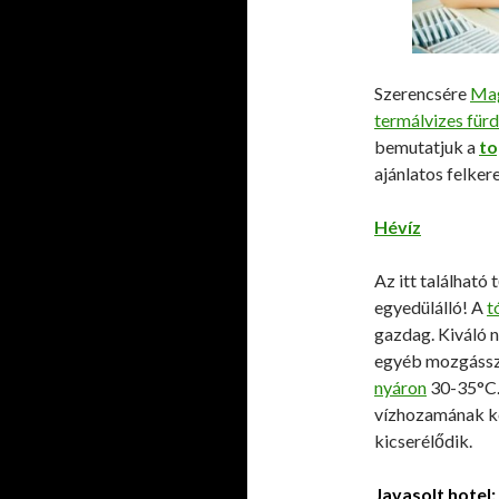
Szerencsére
Mag
termálvizes für
bemutatjuk a
to
ajánlatos felkere
Hévíz
Az itt találhat
egyedülálló! A
t
gazdag. Kiváló 
egyéb mozgássz
nyáron
30-35°C. 
vízhozamának kö
kicserélődik.
Javasolt hotel: