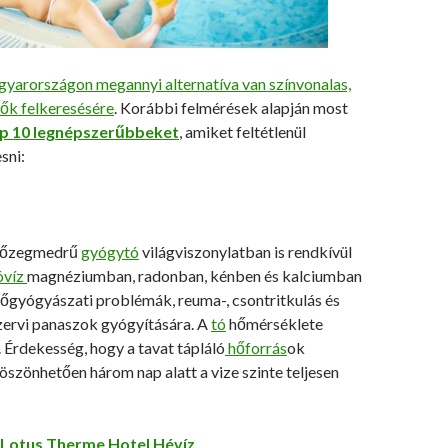
yarországon megannyi alternatíva van színvonalas,
dők felkeresésére
. Korábbi felmérések alapján most
p 10 legnépszerűbbeket
, amiket feltétlenül
sni:
ó tőzegmedrű
gyógytó
világviszonylatban is rendkívül
óvíz
magnéziumban, radonban, kénben és kalciumban
nőgyógyászati problémák, reuma-, csontritkulás és
ervi panaszok gyógyítására. A
tó
hőmérséklete
Érdekesség, hogy a tavat tápláló
hőforrás
ok
szönhetően három nap alatt a vize szinte teljesen
Lotus Therme Hotel Hévíz