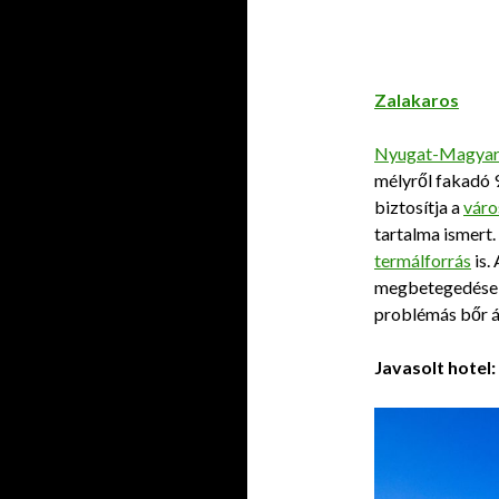
Zalakaros
Nyugat-Magyar
mélyről fakadó 9
biztosítja a
váro
tartalma ismert. 
termálforrás
is.
megbetegedések 
problémás bőr á
Javasolt hotel