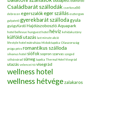
budapest
bükfürdő
Családbarát szállodák
cserkeszőlő
egerszalók
eger szállás
debrecen
esztergom
gyerekbarát szálloda
gyula
galyatető
Hajdúszoboszló Aquapark
gyógyfürdő
hévíz
hotel bellevue
hunguest hotel
kehidakustány
külföldi utazás
last minute akció
Olaszország
lifestyle hotel mátraháza
Miskolctapolca
romantikus szálloda
pécs
prága
siófok
sopron
szarvas
silvanus hotel
szeged
sümeg
szilvásvárad
tapolca
Thermal Hotel Visegrád
utazás
visegrád
velencei-tó
wellness hotel
wellness hétvége
zalakaros