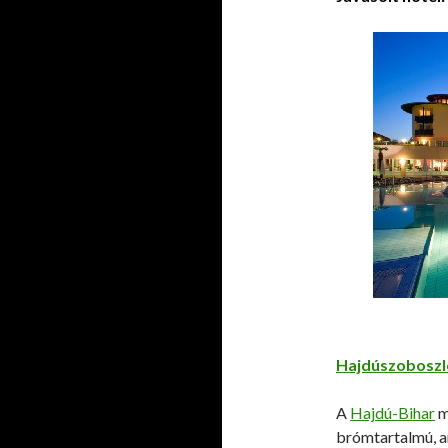
Hajdúszoboszl
A
Hajdú-Bihar
m
brómtartalmú, a