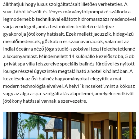
állíthatjuk hogy luxus szolgáltatásait illetően verhetetlen. A
suar-fából készült és fényes márványtól pompázó szálloda a
legmodernebb technikával ellátott hidromasszázs medencével
várja vendégeit, ami a test minden területére kifejtve
gyakorolja jótékony hatásait. Ezek mellett jacuzzik, hidegvizű
merülőmedencék, gőzkabin és szaunavariációk, valamint az
Indiai óceánra néző jóga studió-szobával teszi feledhetetlenné
a luxusnyaralást. Mindemellett 14 különálló kezelőszoba, 5 db
privát spa villa felszerelve speciális balinéz fürdővel és nyitott
lounge résszel úgyszintén megtalálható a hotel kínálatában. A
kezelések az ősi balinéz hagyományokat elegyítik a mai
modern technológia elveivel. A helyi “kincseket”, mint a kókusz
vagy az alga a spa-szolgáltatás alapelemei, amelyek rendkívül
jótékony hatással vannak a szervezetre.