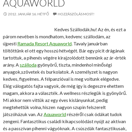
AQUAWORLD
2012. JANUÁR 16. HÉTFŐ
HOZZÁSZÓLÁS MOST!
Kedves Szállodák.hu! Az én, és ezt a
párom nevében is mondhatom, kedvenc szállodám, az
újpesti
Ramada Resort Aquaworld
. Tavaly januárban
töltöttünk el ott egy hosszú hétvégét. Bár egy picit drágának
tartottuk, a pihenés végére kirajzolódott bennünk az ár-érték
arány. A
szálloda
gyönyörű, tiszta, mindenhol minőségi
anyagok,szövetek és burkolatok. A személyzet is nagyon
kedves, figyelmes. A félpanzióval is meg voltunk elégedve.
Elég válogatós fajta vagyok, de még így is degeszre ehettem
magam, akkora a választék. A wellness részlegük is gyönyörű.
Mi akkor nem vittük az egy éves kislányunkat, pedig
megtehettük volna, hiszen nagyon szupin felszerelt
játszóházuk van. Az
Aquaworld
részéről csak ódákat tudok
zengeni. Fantasztikus családi kikapcsolódást nyújt az aktívan
és a passzívan pihenni vágyóknak. A csúszdák fantasztikusak,