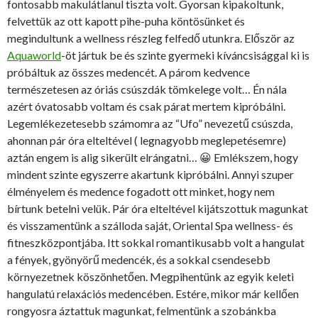
fontosabb makulátlanul tiszta volt. Gyorsan kipakoltunk,
felvettük az ott kapott pihe-puha köntösünket és
megindultunk a wellness részleg felfedő utunkra. Először az
Aquaworld
-öt jártuk be és szinte gyermeki kíváncsisággal ki is
próbáltuk az összes medencét. A párom kedvence
természetesen az óriás csúszdák tömkelege volt… Én nála
azért óvatosabb voltam és csak párat mertem kipróbálni.
Legemlékezetesebb számomra az “Ufo” nevezetű csúszda,
ahonnan pár óra elteltével ( legnagyobb meglepetésemre)
aztán engem is alig sikerült elrángatni… 😀 Emlékszem, hogy
mindent szinte egyszerre akartunk kipróbálni. Annyi szuper
élményelem és medence fogadott ott minket, hogy nem
bírtunk betelni velük. Pár óra elteltével kijátszottuk magunkat
és visszamentünk a szálloda saját, Oriental Spa wellness- és
fitneszközpontjába. Itt sokkal romantikusabb volt a hangulat
a fények, gyönyörű medencék, és a sokkal csendesebb
környezetnek köszönhetően. Megpihentünk az egyik keleti
hangulatú relaxációs medencében. Estére, mikor már kellően
rongyosra áztattuk magunkat, felmentünk a szobánkba