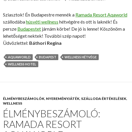
Sziasztok! Én Budapestre mennék a
Ramada Resort Aqaworld
szállodába
húsvéti wellness
hétvégére és ott is laknék! És
persze
Budapestet
járnám körbe! De jó is lenne! Köszönöm a
lehetőséget nektek! További szép napot!
Üdvözlettel:
Báthori Regina
AQUAWORLD
BUDAPEST
WELLNESS HÉTVÉGE
WELLNESS HOTEL
ÉLMÉNYBESZÁMOLÓK
,
NYEREMÉNYJÁTÉK
,
SZÁLLODA ÉRTÉKELÉSEK
,
WELLNESS
ÉLMÉNYBESZÁMOLÓ:
RAMADA RESORT