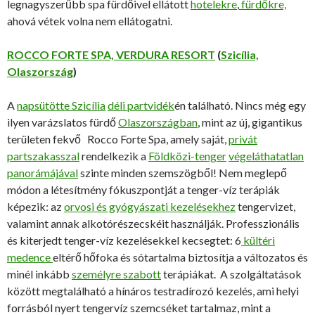
legnagyszerűbb spa fürdőivel ellátott
hotelekre
,
fürdőkre,
ahová vétek volna nem ellátogatni.
ROCCO FORTE SPA, VERDURA RESORT
(
Szicília,
Olaszország
)
A
napsütötte Szicília
déli partvidék
én található. Nincs még egy
ilyen varázslatos fürdő
Olaszországban
, mint az új, gigantikus
területen fekvő Rocco Forte Spa, amely saját,
privát
partszakasszal
rendelkezik a
Földközi-tenger
végeláthatatlan
panorámájával
szinte minden szemszögből! Nem meglepő
módon a létesítmény fókuszpontját a tenger-víz terápiák
képezik: az
orvosi és gyógyászati kezelésekhez
tengervizet,
valamint annak alkotórészecskéit használják. Professzionális
és kiterjedt tenger-víz kezelésekkel kecsegtet: 6
kültéri
medence
eltérő hőfoka és sótartalma biztosítja a változatos és
minél inkább
személyre szabott
terápiákat. A szolgáltatások
között megtalálható a hínáros testradírozó kezelés, ami helyi
forrásból nyert tengervíz szemcséket tartalmaz, mint a