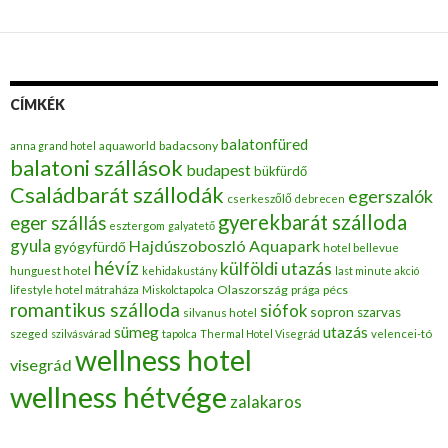
CÍMKÉK
balatonfüred
badacsony
anna grand hotel
aquaworld
balatoni szállások
budapest
bükfürdő
Családbarát szállodák
egerszalók
cserkeszőlő
debrecen
gyerekbarát szálloda
eger szállás
esztergom
galyatető
gyula
Hajdúszoboszló Aquapark
gyógyfürdő
hotel bellevue
hévíz
külföldi utazás
hunguest hotel
kehidakustány
last minute akció
Olaszország
pécs
lifestyle hotel mátraháza
Miskolctapolca
prága
romantikus szálloda
siófok
sopron
szarvas
silvanus hotel
utazás
sümeg
szeged
szilvásvárad
tapolca
Thermal Hotel Visegrád
velencei-tó
wellness hotel
visegrád
wellness hétvége
zalakaros