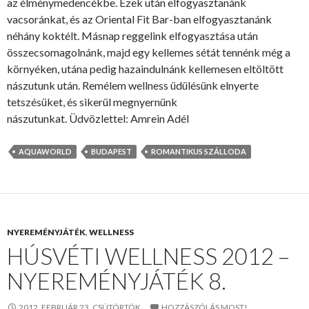
az élménymedencékbe. Ezek után elfogyasztanánk
vacsoránkat, és az Oriental Fit Bar-ban elfogyasztanánk
néhány koktélt. Másnap reggelink elfogyasztása után
összecsomagolnánk, majd egy kellemes sétát tennénk még a
környéken, utána pedig hazaindulnánk kellemesen eltöltött
nászutunk után. Remélem wellness üdülésünk elnyerte
tetszésüket, és sikerül megnyernünk
nászutunkat. Üdvözlettel: Amrein Adél
AQUAWORLD
BUDAPEST
ROMANTIKUS SZÁLLODA
NYEREMÉNYJÁTÉK
,
WELLNESS
HÚSVÉTI WELLNESS 2012 –
NYEREMÉNYJÁTÉK 8.
2012. FEBRUÁR 23. CSÜTÖRTÖK
HOZZÁSZÓLÁS MOST!