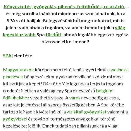
Kényeztetés, gyógyulás, pihenés, feltöltődés, relaxáció.
..
és még sorolhatnánk mi mindenre asszociálhatunk, ha a
SPA szót halljuk. Bejegyzésünkből megtudhatod, mit is
jelent valójában a fogalom, valamint bemutatjuk a
világ
legexkluzívabb
Spa
fürdőit,
ahová legalább egyszer egész
biztosan el kell menni!
SPA
jelentése
Magyar utazók
körében nem feltétlenül egyértelmű a
wellness
pihenések
böngészésekor gyakran felvillanó szó, de mi most
kitisztítjuk a képet! Bár többféle legenda a terjed a fogalom
eredetét illetően a valóság egy Spa elnevezésű
belgium
i
üdülőhelyhez
vezethető vissza. A
város
neve pedig az espa,
azaz kút jelentéssel áll szoros összefüggésben. A Spa körébe
tartozó leírások kivétel nélkül a
víz általi gyógyulást
valamint a
gyógyvízzel
és további természetes anyagokkal történő
kezeléseket jelölik. Ennek tudatában pillantsunk rá a világ