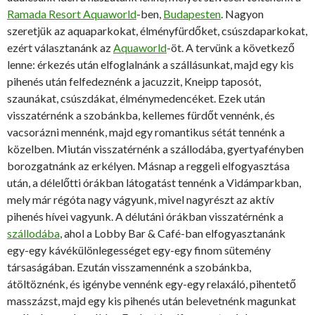
Ramada Resort Aquaworld
-ben,
Budapesten
. Nagyon
szeretjük az aquaparkokat, élményfürdőket, csúszdaparkokat,
ezért választanánk az
Aquaworld
-öt. A tervünk a következő
lenne: érkezés után elfoglalnánk a szállásunkat, majd egy kis
pihenés után felfedeznénk a jacuzzit, Kneipp taposót,
szaunákat, csúszdákat, élménymedencéket. Ezek után
visszatérnénk a szobánkba, kellemes fürdőt vennénk, és
vacsorázni mennénk, majd egy romantikus sétát tennénk a
közelben. Miután visszatérnénk a szállodába, gyertyafényben
borozgatnánk az erkélyen. Másnap a reggeli elfogyasztása
után, a délelőtti órákban látogatást tennénk a Vidámparkban,
mely már régóta nagy vágyunk, mivel nagyrészt az aktív
pihenés hívei vagyunk. A délutáni órákban visszatérnénk a
szállodába
, ahol a Lobby Bar & Café-ban elfogyasztanánk
egy-egy kávékülönlegességet egy-egy finom sütemény
társaságában. Ezután visszamennénk a szobánkba,
átöltöznénk, és igénybe vennénk egy-egy relaxáló, pihentető
masszázst, majd egy kis pihenés után belevetnénk magunkat