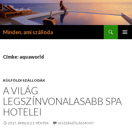
Keresés
Minden, ami szálloda
KILÉPÉS
ELSŐDL
A
MENÜ
TARTALOMBA
Címke: aquaworld
KÜLFÖLDI SZÁLLODÁK
A VILÁG
LEGSZÍNVONALASABB SPA
HOTELEI
2017. ÁPRILIS 21. PÉNTEK
HOZZÁSZÓLÁS MOST!