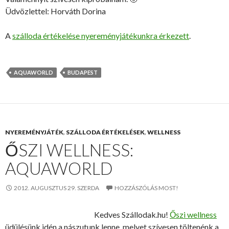
Üdvözlettel: Horváth Dorina
A
szálloda értékelése nyereményjátékunkra érkezett
.
AQUAWORLD
BUDAPEST
NYEREMÉNYJÁTÉK
,
SZÁLLODA ÉRTÉKELÉSEK
,
WELLNESS
ŐSZI WELLNESS:
AQUAWORLD
2012. AUGUSZTUS 29. SZERDA
HOZZÁSZÓLÁS MOST!
Kedves Szállodak.hu!
Őszi wellness
üdülésünk idén a nászutunk lenne, melyet szívesen töltenénk a