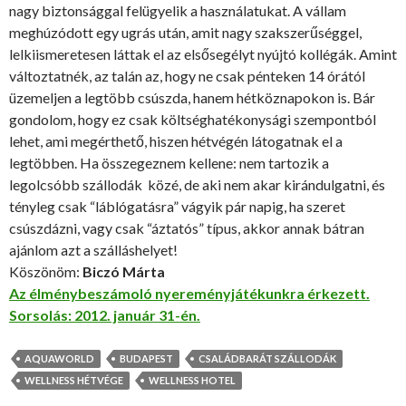
nagy biztonsággal felügyelik a használatukat. A vállam
meghúzódott egy ugrás után, amit nagy szakszerűséggel,
lelkiismeretesen láttak el az elsősegélyt nyújtó kollégák. Amint
változtatnék, az talán az, hogy ne csak pénteken 14 órától
üzemeljen a legtöbb csúszda, hanem hétköznapokon is. Bár
gondolom, hogy ez csak költséghatékonysági szempontból
lehet, ami megérthető, hiszen hétvégén látogatnak el a
legtöbben. Ha összegeznem kellene: nem tartozik a
legolcsóbb szállodák közé, de aki nem akar kirándulgatni, és
tényleg csak “láblógatásra” vágyik pár napig, ha szeret
csúszdázni, vagy csak “áztatós” típus, akkor annak bátran
ajánlom azt a szálláshelyet!
Köszönöm:
Biczó Márta
Az élménybeszámoló nyereményjátékunkra érkezett.
Sorsolás: 2012. január 31-én.
AQUAWORLD
BUDAPEST
CSALÁDBARÁT SZÁLLODÁK
WELLNESS HÉTVÉGE
WELLNESS HOTEL