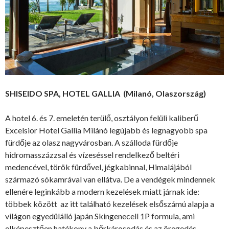
SHISEIDO SPA, HOTEL GALLIA (Milanó, Olaszország)
A hotel 6. és 7. emeletén terülő, osztályon felüli kaliberű
Excelsior Hotel Gallia Milánó legújabb és legnagyobb spa
fürdője az olasz nagyvárosban. A szálloda fürdője
hidromasszázzsal és vízeséssel rendelkező beltéri
medencével, török fürdővel, jégkabinnal, Himalájából
származó sókamrával van ellátva. De a vendégek mindennek
ellenére leginkább a modern kezelések miatt járnak ide:
többek között az itt található kezelések elsőszámú alapja a
világon egyedülálló japán Skingenecell 1P formula, ami
elképesztően hatékony a bőrkárosodás és az öregedés