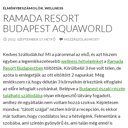
ÉLMÉNYBESZÁMOLÓK
,
WELLNESS
RAMADA RESORT
BUDAPEST AQUAWORLD
2012. SZEPTEMBER 17. HÉTFŐ
HOZZÁSZÓLÁS MOST!
Kedves Szállodák.hu! Mi a párommal az első, és azt hiszem
egyben a legemlékezetesebb
wellness hétvégénket
a
Ramada
Resort Budapestben
töltöttük. Körülbelül 3 éve volt télen, de
azóta is emlegetjük az ott eltöltött 2 napunkat. Még
emlékszem rá, hogy délután 3 környékén érkeztünk elfoglalni
az előre lefoglalt szobánkat. Belépve a
Budapest északi részén
található szállodába
olyan elképesztő látvány fogadott,
amihez én egyáltalán nem voltam hozzá szokva. Képletesen
mondva: “tátott szájjal” néztem körül a recepción, és ekkor
már tudtam, hogy csodálatos lesz a hétvégénk. Felmentünk a
szobába, ami szintén gyönyörű és, ami talán még ennél is