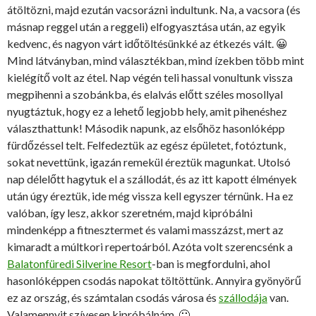
átöltözni, majd ezután vacsorázni indultunk. Na, a vacsora (és
másnap reggel után a reggeli) elfogyasztása után, az egyik
kedvenc, és nagyon várt időtöltésünkké az étkezés vált. 😀
Mind látványban, mind választékban, mind ízekben több mint
kielégítő volt az étel. Nap végén teli hassal vonultunk vissza
megpihenni a szobánkba, és elalvás előtt széles mosollyal
nyugtáztuk, hogy ez a lehető legjobb hely, amit pihenéshez
választhattunk! Második napunk, az elsőhöz hasonlóképp
fürdőzéssel telt. Felfedeztük az egész épületet, fotóztunk,
sokat nevettünk, igazán remekül éreztük magunkat. Utolsó
nap délelőtt hagytuk el a szállodát, és az itt kapott élmények
után úgy éreztük, ide még vissza kell egyszer térnünk. Ha ez
valóban, így lesz, akkor szeretném, majd kipróbálni
mindenképp a fitnesztermet és valami masszázst, mert az
kimaradt a múltkori repertoárból. Azóta volt szerencsénk a
Balatonfüredi Silverine Resort
-ban is megfordulni, ahol
hasonlóképpen csodás napokat töltöttünk. Annyira gyönyörű
ez az ország, és számtalan csodás városa és
szállodája
van.
Valamennyit szívesen kipróbálnám. 🙂