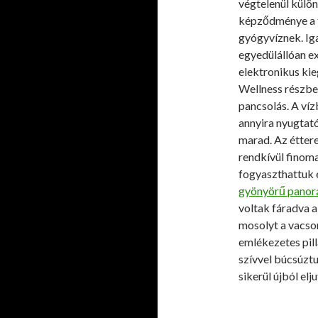
végtelenül külön
képződménye a 
gyógyvíznek. Iga
egyedülállóan ex
elektronikus kie
Wellness részben
pancsolás. A ví
annyira nyugtató 
marad. Az étter
rendkívül finoma
fogyaszthattuk 
gyönyörű panor
voltak fáradva 
mosolyt a vacso
emlékezetes pil
szívvel búcsúztu
sikerül újból el