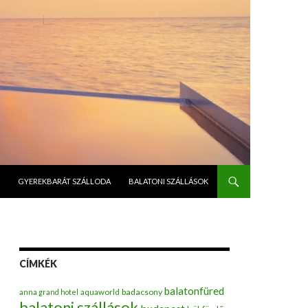
GYEREKBARÁT SZÁLLODA
BALATONI SZÁLLÁSOK
CÍMKÉK
balatonfüred
badacsony
anna grand hotel
aquaworld
balatoni szállások