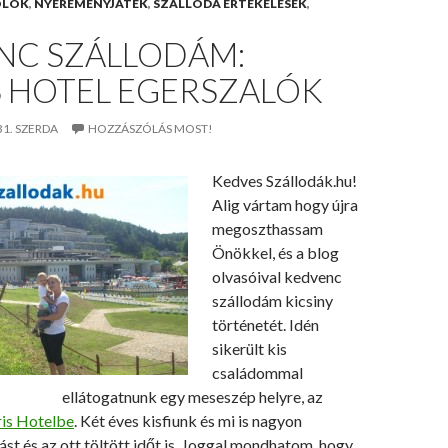
OLÓK
,
NYEREMÉNYJÁTÉK
,
SZÁLLODA ÉRTÉKELÉSEK
,
NC SZÁLLODÁM:
S HOTEL EGERSZALÓK
31. SZERDA
HOZZÁSZÓLÁS MOST!
Kedves Szállodák.hu!
Alig vártam hogy újra
megoszthassam
Önökkel, és a blog
olvasóival kedvenc
szállodám kicsiny
történetét. Idén
sikerült kis
családommal
ellátogatnunk egy meseszép helyre, az
ris Hotelbe
. Két éves kisfiunk és mi is nagyon
ást és az ott töltött időt is. Joggal mondhatom, hogy