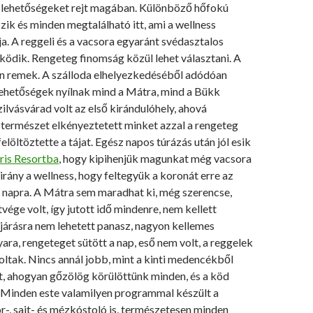
n lehetőségeket rejt magában. Különböző hőfokú
ik és minden megtalálható itt, ami a wellness
ja. A reggeli és a vacsora egyaránt svédasztalos
ödik. Rengeteg finomság közül lehet választani. A
n remek. A szálloda elhelyezkedéséből adódóan
lehetőségek nyílnak mind a Mátra, mind a Bükk
zilvásvárad volt az első kirándulóhely, ahová
 természet elkényeztetett minket azzal a rengeteg
elöltöztette a tájat. Egész napos túrázás után jól esik
iris Resortba
, hogy kipihenjük magunkat még vacsora
 irány a wellness, hogy feltegyük a koronát erre az
i napra. A Mátra sem maradhat ki, még szerencse,
vége volt, így jutott idő mindenre, nem kellett
járásra nem lehetett panasz, nagyon kellemes
ra, rengeteget sütött a nap, eső nem volt, a reggelek
ltak. Nincs annál jobb, mint a kinti medencékből
t, ahogyan gőzölög körülöttünk minden, és a köd
Minden este valamilyen programmal készült a
or-, sajt- és mézkóstoló is, természetesen minden