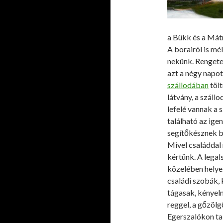
a Bükk és a Mátr
A borairól is mé
nekünk. Rengeteg
azt a négy napot
szállodában
tölt
látvány, a száll
lefelé vannak a s
található az ig
segítőkésznek bi
Mivel családdal
kértünk. A legal
közelében helyez
családi szobák, 
tágasak, kényel
reggel, a gőzöl
Egerszalókon ta