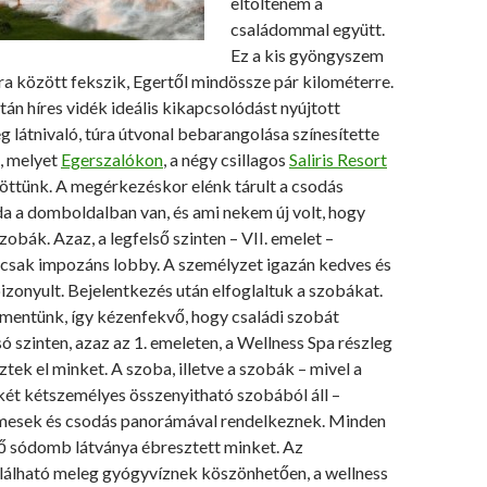
eltöltenem a
családommal együtt.
Ez a kis gyöngyszem
a között fekszik, Egertől mindössze pár kilométerre.
ltán híres vidék ideális kikapcsolódást nyújtott
 látnivaló, túra útvonal bebarangolása színesítette
, melyet
Egerszalókon
, a négy csillagos
Saliris Resort
öttünk. A megérkezéskor elénk tárult a csodás
oda a domboldalban van, és ami nekem új volt, hogy
zobák. Azaz, a legfelső szinten – VII. emelet –
encsak impozáns lobby. A személyzet igazán kedves és
zonyult. Bejelentkezés után elfoglaltuk a szobákat.
 mentünk, így kézenfekvő, hogy családi szobát
só szinten, azaz az 1. emeleten, a Wellness Spa részleg
tek el minket. A szoba, illetve a szobák – mivel a
két kétszemélyes összenyitható szobából áll –
mesek és csodás panorámával rendelkeznek. Minden
gő sódomb látványa ébresztett minket. Az
lálható meleg gyógyvíznek köszönhetően, a wellness