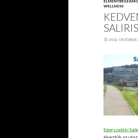
ÉLMÉNYBESZÁM
WELLNESS
KEDVE
SALIRI
2012. OKTÓBER 
Egerszalóki Sali
élveztük az utaz