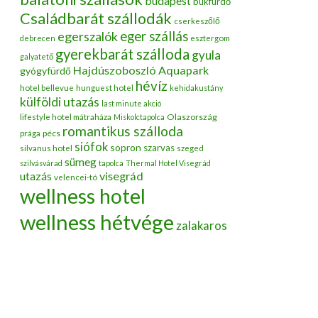
budapest
bükfürdő
Családbarát szállodák
cserkeszőlő
egerszalók
eger szállás
debrecen
esztergom
gyerekbarát szálloda
gyula
galyatető
Hajdúszoboszló Aquapark
gyógyfürdő
hévíz
hotel bellevue
hunguest hotel
kehidakustány
külföldi utazás
last minute akció
Olaszország
lifestyle hotel mátraháza
Miskolctapolca
romantikus szálloda
pécs
prága
siófok
sopron
szarvas
silvanus hotel
szeged
sümeg
szilvásvárad
tapolca
Thermal Hotel Visegrád
utazás
visegrád
velencei-tó
wellness hotel
wellness hétvége
zalakaros