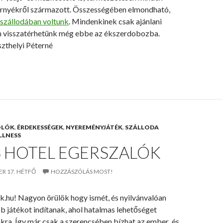
 környékről származott. Összességében elmondható,
szállodában voltunk
. Mindenkinek csak ajánlani
 visszatérhetünk még ebbe az ékszerdobozba.
szthelyi Péterné
OLÓK
,
ÉRDEKESSÉGEK
,
NYEREMÉNYJÁTÉK
,
SZÁLLODA
LLNESS
S HOTEL EGERSZALÓK
ER 17. HÉTFŐ
HOZZÁSZÓLÁS MOST!
k.hu! Nagyon örülök hogy ismét, és nyilvánvalóan
bb játékot indítanak, ahol hatalmas lehetőséget
kra. Így már csak a szerencsében bízhat az ember ,és