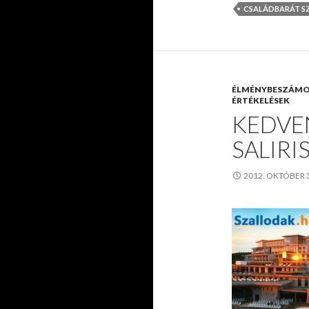
CSALÁDBARÁT S
ÉLMÉNYBESZÁM
ÉRTÉKELÉSEK
KEDVE
SALIRI
2012. OKTÓBER 