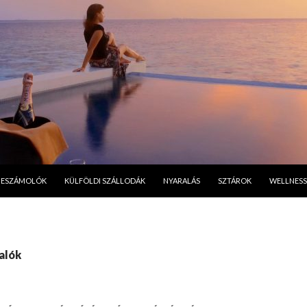
A TARTALOMBA
BESZÁMOLÓK
KÜLFÖLDI SZÁLLODÁK
NYARALÁS
SZTÁROK
WELLNESS
alók