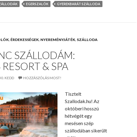
ZÁLLODÁK
EGERSZALÓK
GYEREKBARÁT SZÁLLODA
OLÓK
,
ÉRDEKESSÉGEK
,
NYEREMÉNYJÁTÉK
,
SZÁLLODA
NC SZÁLLODÁM:
S RESORT & SPA
30. KEDD
HOZZÁSZÓLÁS MOST!
Tisztelt
Szallodak.hu! Az
októberi hosszú
hétvégét egy
mesésen szép
szállodában sikerült