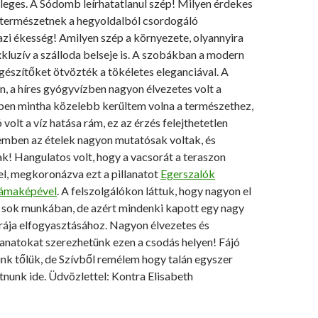
leges. A Sódomb leírhatatlanul szép! Milyen érdekes
természetnek a hegyoldalból csordogáló
zi ékesség! Amilyen szép a környezete, olyannyira
kluzív a szálloda belseje is. A szobákban a modern
gészítőket ötvözték a tökéletes eleganciával. A
, a híres gyógyvízben nagyon élvezetes volt a
zben mintha közelebb kerültem volna a természethez,
volt a víz hatása rám, ez az érzés felejthetetlen
emben az ételek nagyon mutatósak voltak, és
k! Hangulatos volt, hogy a vacsorát a teraszon
el, megkoronázva ezt a pillanatot
Egerszalók
ámaképével
. A felszolgálókon láttuk, hogy nagyon el
a sok munkában, de azért mindenki kapott egy nagy
rája elfogyasztásához. Nagyon élvezetes és
lanatokat szerezhetünk ezen a csodás helyen! Fájó
nk tőlük, de Szívből remélem hogy talán egyszer
jutnunk ide. Üdvözlettel: Kontra Elisabeth