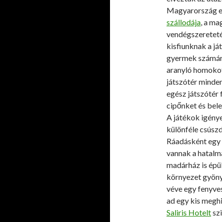
Magyarország e
szállodája
, a ma
vendégszeretet
kisfiunknak a j
gyermek számára
aranyló homokot e
játszótér minde
egész játszótér 
cipőnket és bel
A játékok igénye
különféle csúszd
Ráadásként egy 
vannak a hatalma
madárház is épül
környezet gyöny
véve egy fenyves
ad egy kis meghi
Saliris Hotelt
szi