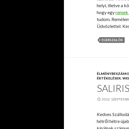
helyi, illetve a
hogy egy
remek 
tudom. Remélem
Üdvözlettel: Ke
EGERSZALÓK
ÉLMÉNYBESZÁM
ÉRTÉKELÉSEK
,
WE
SALIRI
2012. SZEPTEMB
Kedves Szállodá
hétről hétre úja
kínálnak számun