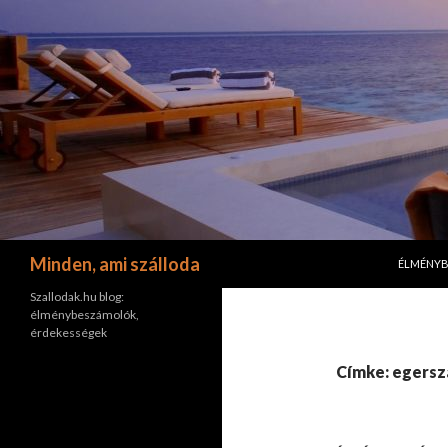
KILÉPÉS 
Keresés
Minden, ami szálloda
ÉLMÉNY
Szallodak.hu blog:
élménybeszámolók,
érdekességek
Címke: egersz