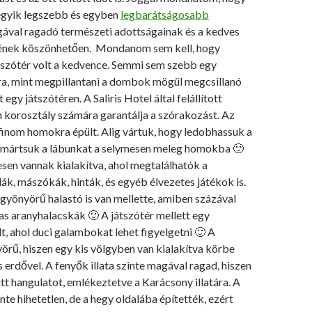
gyik legszebb és egyben
legbarátságosabb
gával ragadó természeti adottságainak és a kedves
ének köszönhetően. Mondanom sem kell, hogy
átszótér volt a kedvence. Semmi sem szebb egy
, mint megpillantani a dombok mögül megcsillanó
gy játszótéren. A Saliris Hotel által felállított
n korosztály számára garantálja a szórakozást. Az
finom homokra épült. Alig vártuk, hogy ledobhassuk a
emártsuk a lábunkat a selymesen meleg homokba 🙂
sen vannak kialakítva, ahol megtalálhatók a
ák, mászókák, hinták, és egyéb élvezetes játékok is.
gyönyörű halastó is van mellette, amiben százával
s aranyhalacskák 🙂 A játszótér mellett egy
t, ahol duci galambokat lehet figyelgetni 🙂 A
örű, hiszen egy kis völgyben van kialakítva körbe
 erdővel. A fenyők illata szinte magával ragad, hiszen
tt hangulatot, emlékeztetve a Karácsony illatára. A
nte hihetetlen, de a hegy oldalába építették, ezért