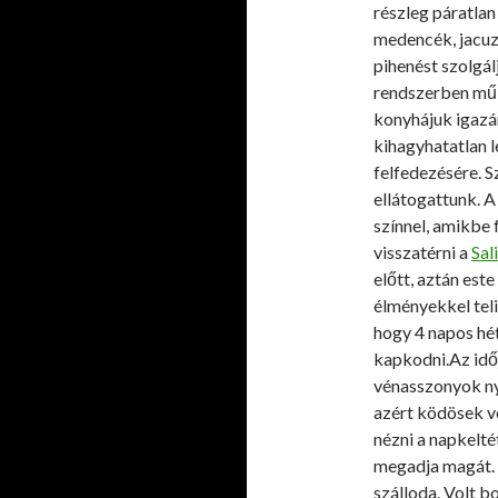
részleg páratla
medencék, jacuzz
pihenést szolgál
rendszerben műk
konyhájuk igazá
kihagyhatatlan 
felfedezésére. S
ellátogattunk. A
színnel, amikbe f
visszatérni a
Sal
előtt, aztán este
élményekkel tel
hogy 4 napos hét
kapkodni.Az idő
vénasszonyok nya
azért ködösek vo
nézni a napkelté
megadja magát. 
szálloda. Volt b