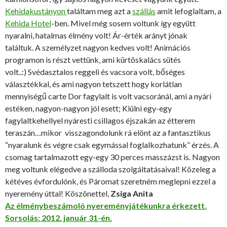
Kehidakustányon
találtam meg azt a
szállás
amit lefoglaltam, a
Kehida Hotel
-ben. Mivel még sosem voltunk így együtt
nyaralni, hatalmas élmény volt! Ár-érték arányt jónak
találtuk. A személyzet nagyon kedves volt! Animációs
programon is részt vettünk, ami kürtöskalács sütés
volt..:) Svédasztalos reggeli és vacsora volt, bőséges
választékkal, és ami nagyon tetszett hogy korlátlan
mennyiségű carte Dor fagylalt is volt vacsoránál, ami a nyári
estéken, nagyon-nagyon jól esett; Kiülni egy-egy
fagylaltkehellyel nyáresti csillagos éjszakán az étterem
teraszán…mikor visszagondolunk rá elönt az a fantasztikus
“nyaralunk és végre csak egymással foglalkozhatunk” érzés. A
csomag tartalmazott egy-egy 30 perces masszázst is. Nagyon
meg voltunk elégedve a szálloda szolgáltatásaival! Közeleg a
kétéves évfordulónk, és Páromat szeretném meglepni ezzel a
nyeremény úttal! Köszönettel,
Zsiga Anita
Az élménybeszámoló nyereményjátékunkra érkezett.
Sorsolás: 2012. január 31-én.