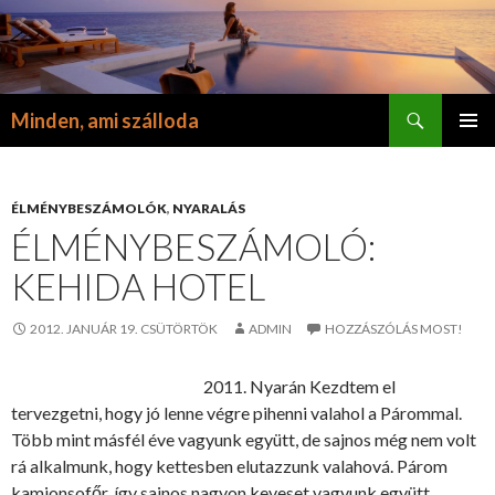
Keresés
Minden, ami szálloda
KILÉPÉS
ELSŐDL
A
MENÜ
TARTALOMBA
ÉLMÉNYBESZÁMOLÓK
,
NYARALÁS
ÉLMÉNYBESZÁMOLÓ:
KEHIDA HOTEL
2012. JANUÁR 19. CSÜTÖRTÖK
ADMIN
HOZZÁSZÓLÁS MOST!
2011. Nyarán Kezdtem el
tervezgetni, hogy jó lenne végre pihenni valahol a Párommal.
Több mint másfél éve vagyunk együtt, de sajnos még nem volt
rá alkalmunk, hogy kettesben elutazzunk valahová. Párom
kamionsofőr, így sajnos nagyon keveset vagyunk együtt.