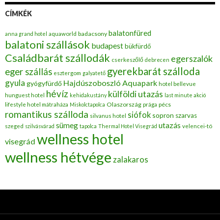
CÍMKÉK
balatonfüred
badacsony
anna grand hotel
aquaworld
balatoni szállások
budapest
bükfürdő
Családbarát szállodák
egerszalók
cserkeszőlő
debrecen
gyerekbarát szálloda
eger szállás
esztergom
galyatető
gyula
Hajdúszoboszló Aquapark
gyógyfürdő
hotel bellevue
hévíz
külföldi utazás
hunguest hotel
kehidakustány
last minute akció
Olaszország
pécs
lifestyle hotel mátraháza
Miskolctapolca
prága
romantikus szálloda
siófok
sopron
szarvas
silvanus hotel
utazás
sümeg
szeged
szilvásvárad
tapolca
Thermal Hotel Visegrád
velencei-tó
wellness hotel
visegrád
wellness hétvége
zalakaros