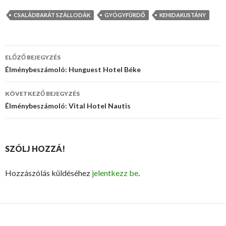
CSALÁDBARÁT SZÁLLODÁK
GYÓGYFÜRDŐ
KEHIDAKUSTÁNY
ELŐZŐ BEJEGYZÉS
Bejegyzés
Élménybeszámoló: Hunguest Hotel Béke
navigáció
KÖVETKEZŐ BEJEGYZÉS
Élménybeszámoló: Vital Hotel Nautis
SZÓLJ HOZZÁ!
Hozzászólás küldéséhez
jelentkezz be
.