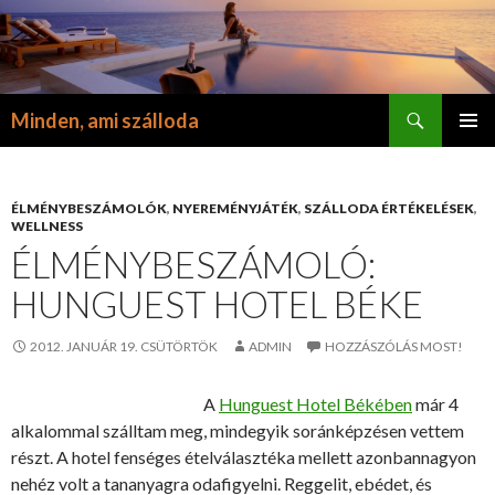
Keresés
Minden, ami szálloda
KILÉPÉS
ELSŐDL
A
MENÜ
TARTALOMBA
ÉLMÉNYBESZÁMOLÓK
,
NYEREMÉNYJÁTÉK
,
SZÁLLODA ÉRTÉKELÉSEK
,
WELLNESS
ÉLMÉNYBESZÁMOLÓ:
HUNGUEST HOTEL BÉKE
2012. JANUÁR 19. CSÜTÖRTÖK
ADMIN
HOZZÁSZÓLÁS MOST!
A
Hunguest Hotel Békében
már 4
alkalommal szálltam meg, mindegyik soránképzésen vettem
részt. A hotel fenséges ételválasztéka mellett azonbannagyon
nehéz volt a tananyagra odafigyelni. Reggelit, ebédet, és