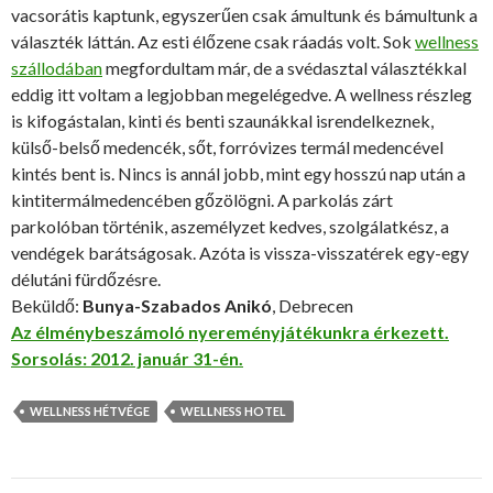
vacsorátis kaptunk, egyszerűen csak ámultunk és bámultunk a
választék láttán. Az esti élőzene csak ráadás volt. Sok
wellness
szállodában
megfordultam már, de a svédasztal választékkal
eddig itt voltam a legjobban megelégedve. A wellness részleg
is kifogástalan, kinti és benti szaunákkal isrendelkeznek,
külső-belső medencék, sőt, forróvizes termál medencével
kintés bent is. Nincs is annál jobb, mint egy hosszú nap után a
kintitermálmedencében gőzölögni. A parkolás zárt
parkolóban történik, aszemélyzet kedves, szolgálatkész, a
vendégek barátságosak. Azóta is vissza-visszatérek egy-egy
délutáni fürdőzésre.
Beküldő:
Bunya-Szabados Anikó
, Debrecen
Az élménybeszámoló nyereményjátékunkra érkezett.
Sorsolás: 2012. január 31-én.
WELLNESS HÉTVÉGE
WELLNESS HOTEL