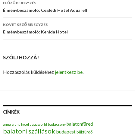
ELŐZŐ BEJEGYZÉS
Bejegyzés
Élménybeszámoló: Ceglédi Hotel Aquarell
navigáció
KÖVETKEZŐ BEJEGYZÉS
Élménybeszámoló: Kehida Hotel
SZÓLJ HOZZÁ!
Hozzászólás küldéséhez
jelentkezz be
.
CÍMKÉK
balatonfüred
badacsony
anna grand hotel
aquaworld
balatoni szállások
budapest
bükfürdő