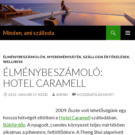
Keresés
Minden, ami szálloda
KILÉPÉS
ELSŐDL
A
MENÜ
TARTALOMBA
ÉLMÉNYBESZÁMOLÓK
,
NYEREMÉNYJÁTÉK
,
SZÁLLODA ÉRTÉKELÉSEK
,
WELLNESS
ÉLMÉNYBESZÁMOLÓ:
HOTEL CARAMELL
2012. JANUÁR 17. KEDD
ADMIN
HOZZÁSZÓLÁS MOST!
2009. őszén volt lehetőségünk egy
hosszú hétvégét eltölteni a
Hotel Caramell
szállodában,
Bükfürdőn
. A nyugodt, csendes környezet teljes mértékben
alkalmas a pihenésre, feltöltődésre. A Fheng Shui alapelveit