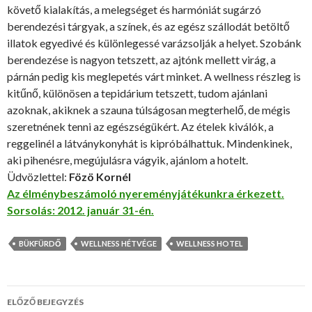
követő kialakítás, a melegséget és harmóniát sugárzó
berendezési tárgyak, a színek, és az egész szállodát betöltő
illatok egyedivé és különlegessé varázsolják a helyet. Szobánk
berendezése is nagyon tetszett, az ajtónk mellett virág, a
párnán pedig kis meglepetés várt minket. A wellness részleg is
kitűnő, különösen a tepidárium tetszett, tudom ajánlani
azoknak, akiknek a szauna túlságosan megterhelő, de mégis
szeretnének tenni az egészségükért. Az ételek kiválók, a
reggelinél a látványkonyhát is kipróbálhattuk. Mindenkinek,
aki pihenésre, megújulásra vágyik, ajánlom a hotelt.
Üdvözlettel:
Fözö Kornél
Az élménybeszámoló nyereményjátékunkra érkezett.
Sorsolás: 2012. január 31-én.
BÜKFÜRDŐ
WELLNESS HÉTVÉGE
WELLNESS HOTEL
ELŐZŐ BEJEGYZÉS