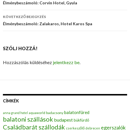
Bejegyzés
Élménybeszámoló: Corvin Hotel, Gyula
navigáció
KÖVETKEZŐ BEJEGYZÉS
Élménybeszámoló: Zalakaros, Hotel Karos Spa
SZÓLJ HOZZÁ!
Hozzászólás küldéséhez
jelentkezz be
.
CÍMKÉK
balatonfüred
badacsony
anna grand hotel
aquaworld
balatoni szállások
budapest
bükfürdő
Családbarát szállodák
egerszalók
cserkeszőlő
debrecen