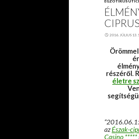
EGZOTIKUS ÚTIC
ÉLMÉN
CIPRU
2016. JÚLIUS 13.
Örömmel t
ér
élmény
részéről. 
életre s
Ve
segítségü
“2016.06.15
az
Észak-cip
Casino *****