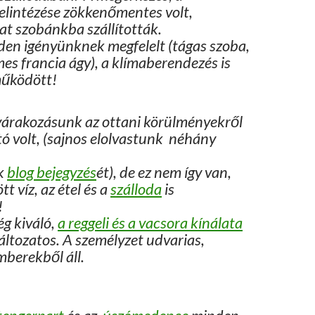
elintézése zökkenőmentes volt,
t szobánkba szállították.
en igényünknek megfelelt (tágas szoba,
es francia ágy), a klímaberendezés is
működött!
várakozásunk az ottani körülményekről
tó volt, (sajnos elolvastunk néhány
k
blog bejegyzés
ét), de ez nem így van,
tt víz, az étel és a
szálloda
is
!
ég kiváló,
a reggeli és a vacsora kínálata
áltozatos. A személyzet udvarias,
mberekből áll.