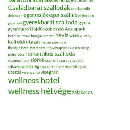
budapest
bükfürdő
Családbarát szállodák
cserkeszőlő
egerszalók
eger szállás
debrecen
esztergom
gyerekbarát szálloda
gyula
galyatető
Hajdúszoboszló Aquapark
gyógyfürdő
hévíz
hotel bellevue
hunguest hotel
kehidakustány
külföldi utazás
last minute akció
Olaszország
lifestyle hotel mátraháza
Miskolctapolca
romantikus szálloda
pécs
prága
siófok
sopron
szarvas
silvanus hotel
szeged
sümeg
szilvásvárad
tapolca
Thermal Hotel Visegrád
utazás
visegrád
velencei-tó
wellness hotel
wellness hétvége
zalakaros