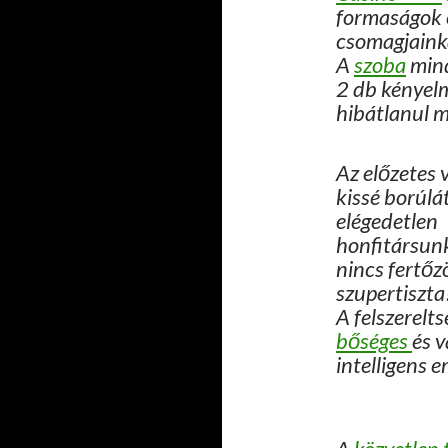
formaságok 
csomagjainka
A
szoba
mind
2 db kényelm
hibátlanul 
Az előzetes 
kissé borúlá
elégedetlen
honfitársun
nincs fertőzö
szupertiszta
A felszerelts
bőséges
és v
intelligens e