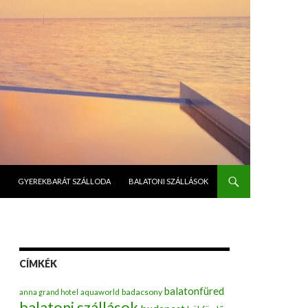
GYEREKBARÁT SZÁLLODA
BALATONI SZÁLLÁSOK
CÍMKÉK
balatonfüred
badacsony
anna grand hotel
aquaworld
balatoni szállások