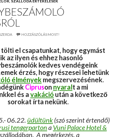
ÉLOK
,
SZÁLLODA ÉRTÉKELÉSEK
YBESZÁMOLÓ
SRÓL
 SZERDA
HOZZÁSZÓLÁS MOST!
ölti el csapatunkat, hogy egymást
ik az ilyen és ehhez hasonló
beszámolók kedves vendégeink
Remek érzés, hogy részesei lehetünk
zóló élmények
megszervezésének.
ndégünk
Ciprus
on
nyaral
t a mi
nkkel és a
vakáció
után a következő
sorokat írta nekünk.
.- 06.22.
üdültünk
(szó szerint értendő)
rusi tengerparton
a
Vuni Palace Hotel &
szállodában. A megérkezés, a