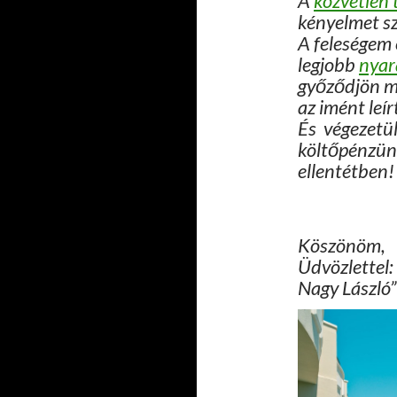
A
közvetlen 
kényelmet szo
A feleségem 
legjobb
nyar
győződjön 
az imént leír
És végezetül
költőpénzün
ellentétben!
Köszönöm,
Üdvözlettel:
Nagy László”