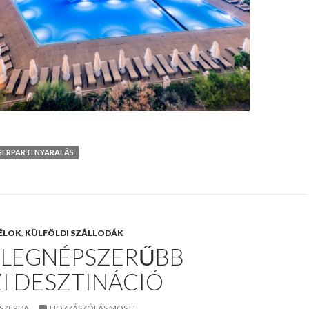
ERPARTI NYARALÁS
ÉLOK
,
KÜLFÖLDI SZÁLLODÁK
0 LEGNÉPSZERŰBB
I DESZTINÁCIÓ
. SZERDA
HOZZÁSZÓLÁS MOST!