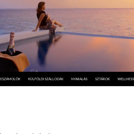
A TARTALOMBA
BESZÁMOLÓK
KÜLFÖLDI SZÁLLODÁK
NYARALÁS
SZTÁROK
WELLNESS