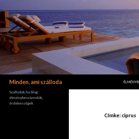
KILÉPÉS 
Keresés
Minden, ami szálloda
ÉLMÉNY
Szallodak.hu blog:
élménybeszámolók,
érdekességek
Címke: ciprus