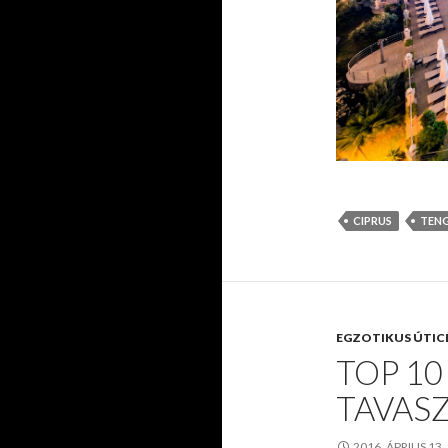
CIPRUS
TENG
EGZOTIKUS ÚTIC
TOP 1
TAVASZ
2016. ÁPRILIS 13