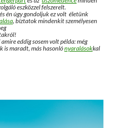
tengerpart
és az
úszómedence
minden
lgáló eszközzel felszerelt.
és én úgy gondoljuk ez volt életünk
alása
, bíztatok mindenkit személyesen
meg
takról!
 amire eddig sosem volt példa: még
k is maradt, más hasonló
nyaralások
kal