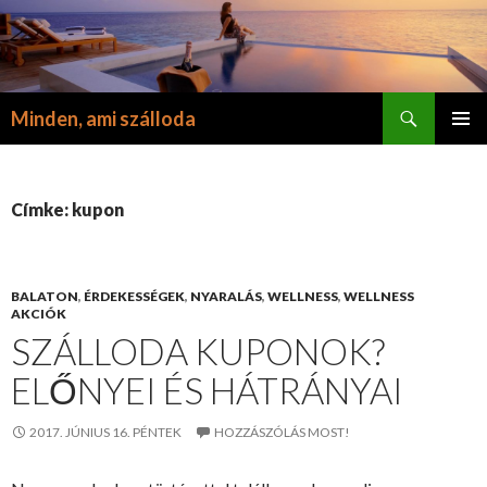
Keresés
Minden, ami szálloda
KILÉPÉS
ELSŐDL
A
MENÜ
TARTALOMBA
Címke: kupon
BALATON
,
ÉRDEKESSÉGEK
,
NYARALÁS
,
WELLNESS
,
WELLNESS
AKCIÓK
SZÁLLODA KUPONOK?
ELŐNYEI ÉS HÁTRÁNYAI
2017. JÚNIUS 16. PÉNTEK
HOZZÁSZÓLÁS MOST!