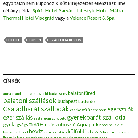
egyáltalán nem kuponozik, sőt kifejezetten ellenzi azt. Íme
néhány példa:
Spirit Hotel, Sárvár
–
Lifestyle Hotel Mátra
–
Thermal Hotel Visegrád
vagy a
Velence Resort & Spa
.
HOTEL
KUPON
SZÁLLODA KUPON
CÍMKÉK
balatonfüred
badacsony
anna grand hotel
aquaworld
balatoni szállások
budapest
bükfürdő
Családbarát szállodák
egerszalók
cserkeszőlő
debrecen
gyerekbarát szálloda
eger szállás
esztergom
galyatető
gyula
Hajdúszoboszló Aquapark
gyógyfürdő
hotel bellevue
hévíz
külföldi utazás
hunguest hotel
kehidakustány
last minute akció
Olaszország
pécs
lifestyle hotel mátraháza
Miskolctapolca
prága