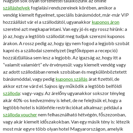
Nagyon sok olyan történettel találkozunk az online
szálláshelyek
foglalási rendszereinek körében, amikor a
vendég kiemelt figyelmet, speciális bánásmódot, már-már VIP
hozzáállást vár el a szállodától, ugyanakkor
kuponos áron
szeretné azt megkaparintani. Van egy jó és egy rossz hírünk: a
jó az, hogy a legtöbb szállodát meg tudjuk szerezni kuponos
árakon. A rossz pedig az, hogy így nem fogod a legjobb szobát
kapni és a szállodai személyzet (legfőképpen a recepció)
hozzá(d)állása sem lesz a legjobb. Az igazság az, hogy itt a
“valamit valamiért” elv érvényesül: vagy kiemelt vendég vagy
az adott szállodában remek szobában és megkülönböztetett
bánásmóddal, vagy pedig
kuponos szállás
árat fizettél, de
akkor ezt ne várd el. Sajnos így működik a legtöbb belföldi
szálloda
: vagy-vagy. Az árelőny ugyanakkor sokszor tényleg
akár 40%-os kedvezmény is lehet, de ne felejtsük el, hogy a
legtöbb hotel is különféle restrikciókat alkalmaz: például a
szálloda voucher
nem felhasználható hétvégén, főszezonban,
vagy akár kiemelt időszakokban. Van egy másik tény is: létezik
most már egyre több olyan hotel Magyarországon, amelyik