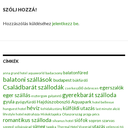
SZÓLJ HOZZÁ!
Hozzászólás küldéséhez
jelentkezz be
.
CÍMKÉK
balatonfüred
badacsony
anna grand hotel
aquaworld
balatoni szállások
budapest
bükfürdő
Családbarát szállodák
egerszalók
cserkeszőlő
debrecen
gyerekbarát szálloda
eger szállás
esztergom
galyatető
gyula
Hajdúszoboszló Aquapark
gyógyfürdő
hotel bellevue
hévíz
külföldi utazás
hunguest hotel
kehidakustány
last minute akció
Olaszország
pécs
lifestyle hotel mátraháza
Miskolctapolca
prága
romantikus szálloda
siófok
sopron
szarvas
silvanus hotel
utazás
sümeg
szeged
szilvásvárad
tapolca
Thermal Hotel Visegrád
velencei-tó