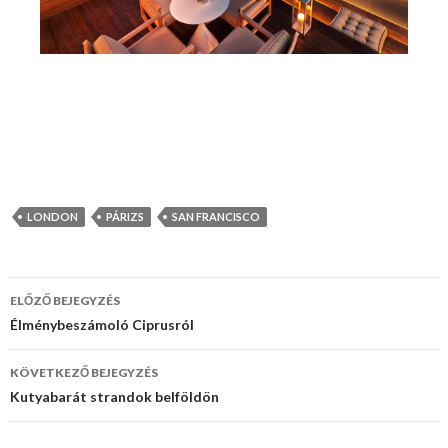
LONDON
PÁRIZS
SAN FRANCISCO
ELŐZŐ BEJEGYZÉS
Bejegyzés
Élménybeszámoló Ciprusról
navigáció
KÖVETKEZŐ BEJEGYZÉS
Kutyabarát strandok belföldön