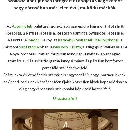
szállodalánc újonnan integrált brandjei a világ számos
nagy városában már jelenlévő, működő márkák.
Az
AccorHotels
palettájának legújabb szereplői a
Fairmont Hotels &
Resorts,
a
Raffles Hotels & Resort
valamint a
Swissotel Hotels &
Resorts.
A
london
i Savoy, az
isztambul
i
Swissotel The Bosphorus
, a
Fairmont
San Francisco
ban, a
new york
-i
Plaza
, a szingapúri Raffles és a Le
Royal Monceau-Raffler Párizsban mind kaput nyitnak a vendégek
számára a világ exkluzív, igazán fancy élményt és páratlan komfortot
garantáló szálláshelyei felé.
Számunkra és Vendégeink számára is nagyszerű hír, hogy partnerünknek,
az AccorHotels-nek köszönhetően újabb közvetlen hidak kapcsolódnak a
világ nagyvárosainak színvonalat képviselő hotelei felé.
Utazásra fel!