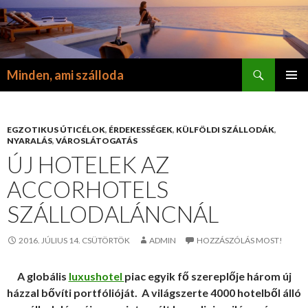
Keresés
Minden, ami szálloda
KILÉPÉS
ELSŐDL
A
MENÜ
TARTALOMBA
EGZOTIKUS ÚTICÉLOK
,
ÉRDEKESSÉGEK
,
KÜLFÖLDI SZÁLLODÁK
,
NYARALÁS
,
VÁROSLÁTOGATÁS
ÚJ HOTELEK AZ
ACCORHOTELS
SZÁLLODALÁNCNÁL
2016. JÚLIUS 14. CSÜTÖRTÖK
ADMIN
HOZZÁSZÓLÁS MOST!
A globális
luxushotel
piac egyik fő szereplője három új
házzal bővíti portfólióját. A világszerte 4000 hotelből álló