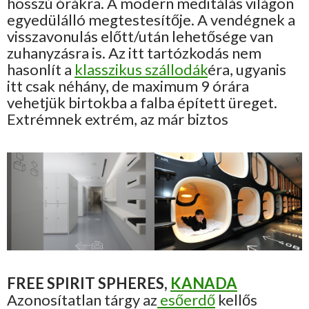
hosszú órákra. A modern meditálás világon
egyedülálló megtestesítője. A vendégnek a
visszavonulás előtt/után lehetősége van
zuhanyzásra is. Az itt tartózkodás nem
hasonlít a
klasszikus szállodák
éra, ugyanis
itt csak néhány, de maximum 9 órára
vehetjük birtokba a falba épített üreget.
Extrémnek extrém, az már biztos
FREE SPIRIT SPHERES,
KANADA
Azonosítatlan tárgy az
esőerdő
kellős