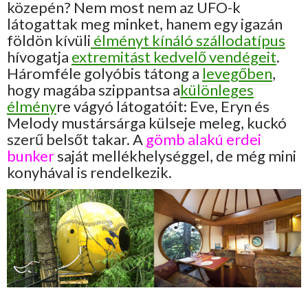
közepén? Nem most nem az UFO-k
látogattak meg minket, hanem egy igazán
földön kívüli
élményt kínáló szállodatípus
hívogatja
extremitást kedvelő vendégeit
.
Háromféle golyóbis tátong a
levegőben
,
hogy magába szippantsa a
különleges
élmény
re vágyó látogatóit: Eve, Eryn és
Melody mustársárga külseje meleg, kuckó
szerű belsőt takar. A
gömb alakú erdei
bunker
saját mellékhelységgel, de még mini
konyhával is rendelkezik.