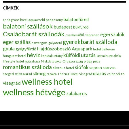
CÍMKÉK
balatonfüred
badacsony
anna grand hotel
aquaworld
balatoni szállások
budapest
bükfürdő
Családbarát szállodák
egerszalók
cserkeszőlő
debrecen
gyerekbarát szálloda
eger szállás
esztergom
galyatető
gyula
Hajdúszoboszló Aquapark
gyógyfürdő
hotel bellevue
hévíz
külföldi utazás
hunguest hotel
kehidakustány
last minute akció
Olaszország
pécs
lifestyle hotel mátraháza
Miskolctapolca
prága
romantikus szálloda
siófok
sopron
szarvas
silvanus hotel
utazás
sümeg
szeged
szilvásvárad
tapolca
Thermal Hotel Visegrád
velencei-tó
wellness hotel
visegrád
wellness hétvége
zalakaros