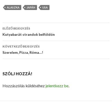
ALASZKA
JAPÁN
USA
ELŐZŐ BEJEGYZÉS
Bejegyzés
Kutyabarát strandok belföldön
navigáció
KÖVETKEZŐ BEJEGYZÉS
Szerelem, Pizza, Róma…!
SZÓLJ HOZZÁ!
Hozzászólás küldéséhez
jelentkezz be
.