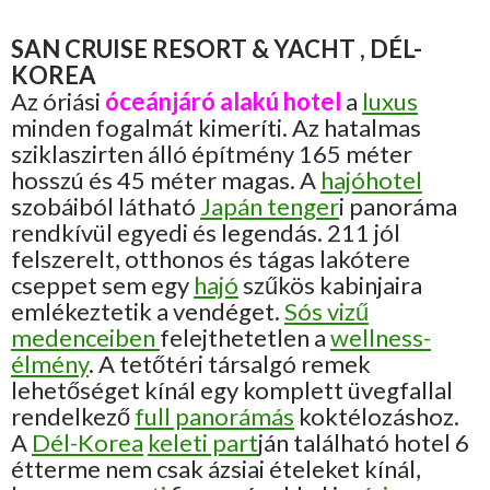
SAN CRUISE RESORT & YACHT , DÉL-
KOREA
Az óriási
óceánjáró alakú hotel
a
luxus
minden fogalmát kimeríti. Az hatalmas
sziklaszirten álló építmény 165 méter
hosszú és 45 méter magas. A
hajóhotel
szobáiból látható
Japán tenger
i panoráma
rendkívül egyedi és legendás. 211 jól
felszerelt, otthonos és tágas lakótere
cseppet sem egy
hajó
szűkös kabinjaira
emlékeztetik a vendéget.
Sós vizű
medenceiben
felejthetetlen a
wellness-
élmény
. A tetőtéri társalgó remek
lehetőséget kínál egy komplett üvegfallal
rendelkező
full panorámás
koktélozáshoz.
A
Dél-Korea
keleti part
ján található hotel 6
étterme nem csak ázsiai ételeket kínál,