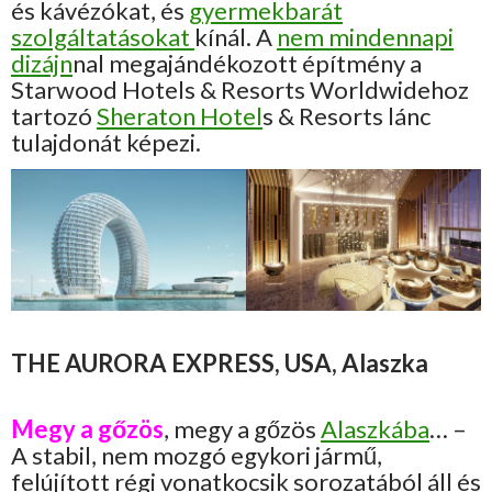
és kávézókat, és
gyermekbarát
szolgáltatásokat
kínál. A
nem mindennapi
dizájn
nal megajándékozott építmény a
Starwood Hotels & Resorts Worldwidehoz
tartozó
Sheraton Hotel
s & Resorts lánc
tulajdonát képezi.
THE AURORA EXPRESS, USA, Alaszka
Megy a gőzös
, megy a gőzös
Alaszkába
… –
A stabil, nem mozgó egykori jármű,
felújított régi vonatkocsik sorozatából áll és