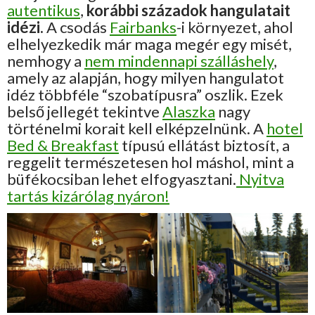
autentikus
,
korábbi századok hangulatait
idézi.
A csodás
Fairbanks
-i környezet, ahol
elhelyezkedik már maga megér egy misét,
nemhogy a
nem mindennapi szálláshely
,
amely az alapján, hogy milyen hangulatot
idéz többféle “szobatípusra” oszlik. Ezek
belső jellegét tekintve
Alaszka
nagy
történelmi korait kell elképzelnünk. A
hotel
Bed & Breakfast
típusú ellátást biztosít, a
reggelit természetesen hol máshol, mint a
büfékocsiban lehet elfogyasztani.
Nyitva
tartás kizárólag nyáron!