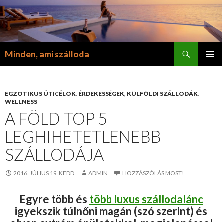
Keresés
Minden, ami szálloda
KILÉPÉS
ELSŐDL
A
MENÜ
TARTALOMBA
EGZOTIKUS ÚTICÉLOK
,
ÉRDEKESSÉGEK
,
KÜLFÖLDI SZÁLLODÁK
,
WELLNESS
A FÖLD TOP 5
LEGHIHETETLENEBB
SZÁLLODÁJA
2016. JÚLIUS 19. KEDD
ADMIN
HOZZÁSZÓLÁS MOST!
Egyre több és
több luxus szállodalánc
igyekszik túlnőni magán (szó szerint) és