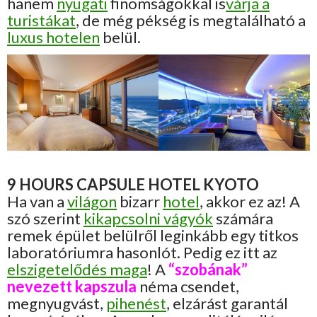
hanem
nyugati
finomságokkal is
várja a
turistákat
, de még pékség is megtalálható a
luxus hotelen
belül.
9 HOURS CAPSULE HOTEL KYOTO
Ha van a
világon
bizarr
hotel
, akkor ez az! A
szó szerint
kikapcsolni vágyók
számára
remek épület belülről leginkább egy titkos
laboratóriumra hasonlót. Pedig ez itt az
elszigetelődés maga
! A
“szobának”
nevezett kapszula
néma csendet,
megnyugvást,
pihenést
, elzárást garantál