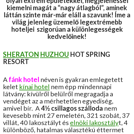
olyan extrém épületekkel, megjelenéssel
kiemelni magát a “nagy átlagból”, aminek
láttán szinte már-már eláll a szavunk! Íme a
világ jelenleg üzemelő legextrémebb
hoteljei szigorúan a különlegességek
kedvelőinek!
SHERATON
HU
ZHOU
HOT SPRING
RESORT
A
fánk hotel
néven is gyakran emlegetett
kelet
kínai hotel
nem épp mindennapi
látvány: kívülről belülről megragadja a
vendéget az a mérhetetlen egyediség,
amivel bír. A
4½ csillagos szálloda
nem
kevesebb mint 27 emeletén, 321 szobát, 37
villát, 40 lakosztályt és
elnöki lakosztály
t, 4
különböző, hatalmas választékú éttermet