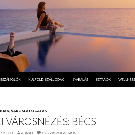
A TARTALOMBA
BESZÁMOLÓK
KÜLFÖLDI SZÁLLODÁK
NYARALÁS
SZTÁROK
WELLNESS
ODÁK
,
VÁROSLÁTOGATÁS
I VÁROSNÉZÉS: BÉCS
9. KEDD
ADMIN
HOZZÁSZÓLÁS MOST!