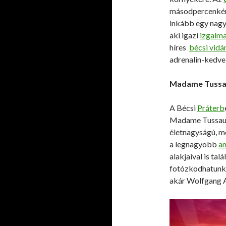
másodpercenként
inkább egy nagys
aki igazi
izgalma
híres
bécsi vid
adrenalin-kedve
Madame Tussa
A Bécsi
Práterb
Madame Tussa
életnagyságú, m
a legnagyobb
a
alakjaival is ta
fotózkodhatunk s
akár Wolfgang 