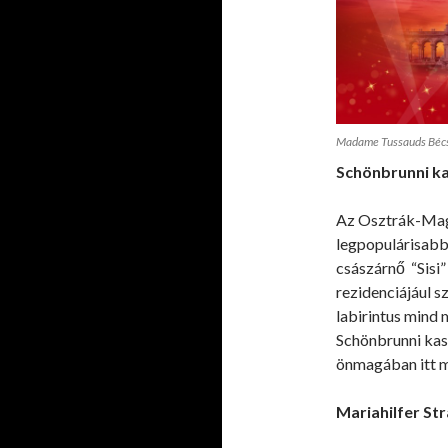
Madame Tussauds Béc
Schönbrunni ka
Az Osztrák-Mag
legpopulárisab
császárnő “Sisi”
rezidenciájául sz
labirintus mind
Schönbrunni kast
önmagában itt me
Mariahilfer St