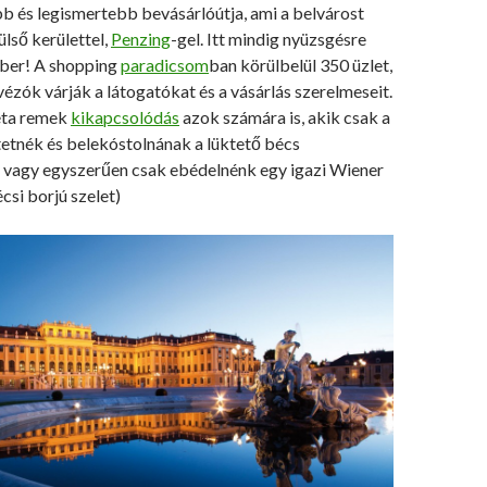
b és legismertebb bevásárlóútja, ami a belvárost
ülső kerülettel,
Penzing
-gel. Itt mindig nyüzsgésre
ber! A shopping
paradicsom
ban körülbelül 350 üzlet,
zók várják a látogatókat és a vásárlás szerelmeseit.
séta remek
kikapcsolódás
azok számára is, akik csak a
tetnék és belekóstolnának a lüktető bécs
 vagy egyszerűen csak ebédelnénk egy igazi Wiener
csi borjú szelet)