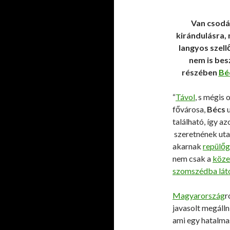
Van csodá
kirándulásra,
langyos szellő
nem is bes
részében
Bé
“
Távol
, s mégis 
fővárosa,
Bécs
u
található, így az
szeretnének uta
akarnak
repülőg
nem csak a
köze
szomszédba lát
Magyarország
r
javasolt megálln
ami egy hatalmas