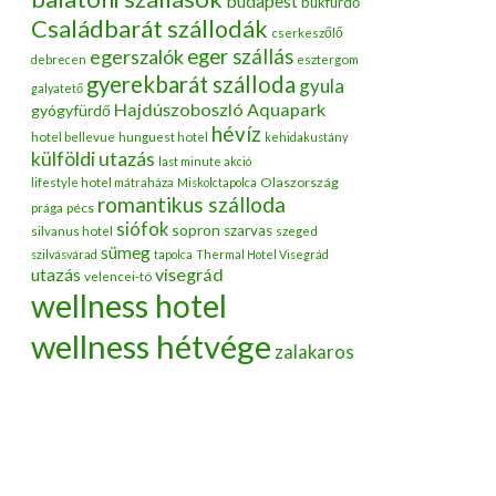
budapest
bükfürdő
Családbarát szállodák
cserkeszőlő
egerszalók
eger szállás
debrecen
esztergom
gyerekbarát szálloda
gyula
galyatető
Hajdúszoboszló Aquapark
gyógyfürdő
hévíz
hotel bellevue
hunguest hotel
kehidakustány
külföldi utazás
last minute akció
Olaszország
lifestyle hotel mátraháza
Miskolctapolca
romantikus szálloda
pécs
prága
siófok
sopron
szarvas
silvanus hotel
szeged
sümeg
szilvásvárad
tapolca
Thermal Hotel Visegrád
utazás
visegrád
velencei-tó
wellness hotel
wellness hétvége
zalakaros