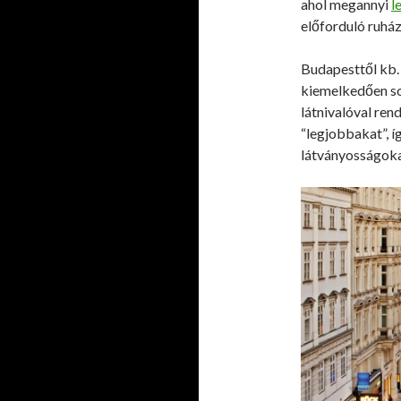
ahol megannyi
l
előforduló ruház
Budapesttől kb.
kiemelkedően so
látnivalóval ren
“legjobbakat”, í
látványosságoka