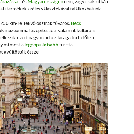
eárazással
, és
Magyarországon
nem, vagy csak ritkán
ati termékek széles választékával találkozhatunk.
 250 km-re fekvő osztrák főváros,
Bécs
k múzeummal és építészeti, valamint kulturális
delkezik, ezért nagyon nehéz kiragadni belőle a
gy mi most a
legpopulárisabb
turista
t gyűjtöttük össze: