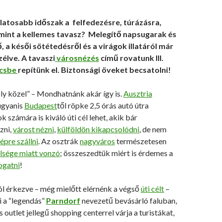
latosabb időszak a felfedezésre, túrázásra,
 mint a kellemes tavasz? Melegítő napsugarak és
, a késői sötétedésről és a virágok illatáról már
zélve. A tavaszi
városnézés
című rovatunk III.
csbe
repítünk el. Biztonsági öveket becsatolni!
oly közel” – Mondhatnánk akár így is.
Ausztria
gyanis
Budapest
től röpke 2,5 órás autó útra
ok számára is kiváló úti cél lehet, akik bár
zni,
várost nézni
,
külföldön kikapcsolódni
, de nem
épre szállni
. Az osztrák
nagyváros
természetesen
lsége miatt vonzó
; összeszedtük miért is érdemes a
ogatni
!
ól érkezve – még mielőtt elérnénk a végső
úti célt
–
i a “legendás”
Parndorf
nevezetű bevásárló faluban,
 outlet jellegű shopping centerrel várja a turistákat,