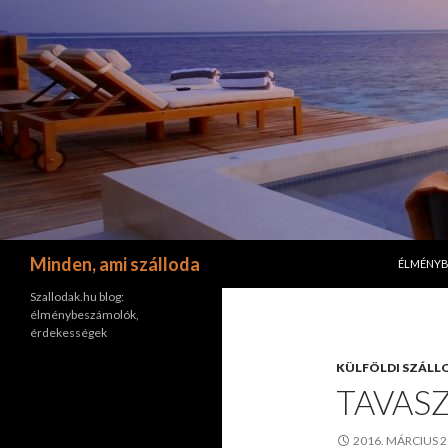
KILÉPÉS 
Keresés
Minden, ami szálloda
ÉLMÉNY
Szallodak.hu blog:
élménybeszámolók,
érdekességek
KÜLFÖLDI SZÁLL
TAVASZ
2016. MÁRCIUS 2