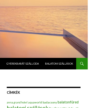
GYEREKBARÁT SZÁLLODA
BALATONI SZÁLLÁSOK
CÍMKÉK
balatonfüred
badacsony
anna grand hotel
aquaworld
balatoni szállások