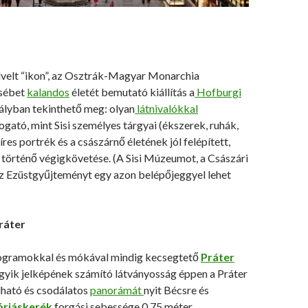
velt “ikon”, az Osztrák-Magyar Monarchia
zsébet
kalandos
életét bemutató kiállítás a
Hofburgi
ályban tekinthető meg: olyan
látnivalókkal
ogató, mint Sisi személyes tárgyai (ékszerek, ruhák,
íres portrék és a császárnő életének jól felépített,
 történő végigkövetése. (A Sisi Múzeumot, a Császári
z Ezüstgyűjteményt egy azon belépőjeggyel lehet
ráter
rogramokkal és mókával mindig kecsegtető
Práter
egyik jelképének számító látványosság éppen a Práter
lható és csodálatos
panorámát
nyit Bécsre és
óriáskerék
forgási sebessége 0,75 méter