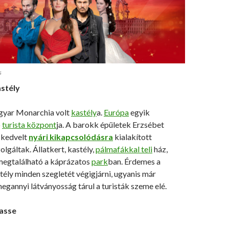
s
stély
yar Monarchia volt
kastély
a.
Európa
egyik
b
turista központ
ja. A barokk épületek Erzsébet
 kedvelt
nyári kikapcsolódásra
kialakított
olgáltak. Állatkert, kastély,
pálmafákkal teli
ház,
 megtalálható a káprázatos
park
ban. Érdemes a
ély minden szegletét végigjárni, ugyanis már
gannyi látványosság tárul a turisták szeme elé.
rasse