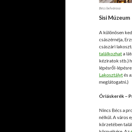
Bécs belvárosa
Sisi Múzeum
A különösen ked
császérnéja, Er
császári lakoszt
találkozhat
a lát
kéziratok stb.) h
lépésről-lépésre
Lakosztályt
és a
meglátogatni.)
Óriáskerék – P
Nincs Bécs a p
nélkül. A város 
körzetében talá
környékére. Az