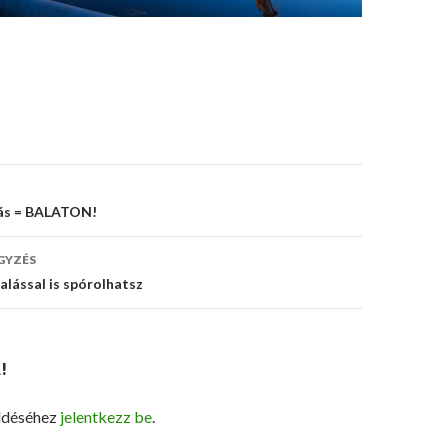
s
lás = BALATON!
ó
GYZÉS
alással is spórolhatsz
!
ldéséhez
jelentkezz be
.