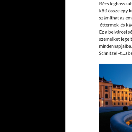
Bécs leghosszab
köti össze egy k
számíthat az em
éttermek és kávé
Ez a belvárosi 
szemeiket legel
mindennapjaiba,
Schnitzel -t….(bé