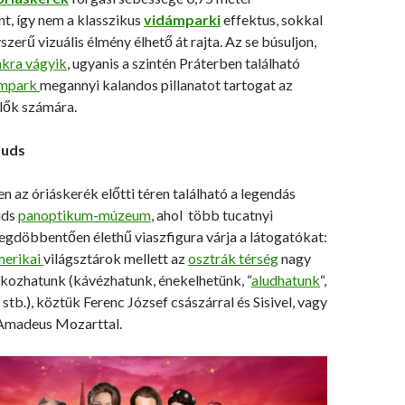
, így nem a klasszikus
vidámparki
effektus, sokkal
zerű vizuális élmény élhető át rajta. Az se búsuljon,
kra vágyik
, ugyanis a szintén Práterben található
ámpark
megannyi kalandos pillanatot tartogat az
lők számára.
uds
en az óriáskerék előtti téren található a legendás
uds
panoptikum-múzeum
, ahol több tucatnyi
egdöbbentően élethű viaszfigura várja a látogatókat:
merikai
világsztárok mellett az
osztrák térség
nagy
lálkozhatunk (kávézhatunk, énekelhetünk, “
aludhatunk
“,
tb.), köztük Ferenc József császárral és Sisivel, vagy
Amadeus Mozarttal.