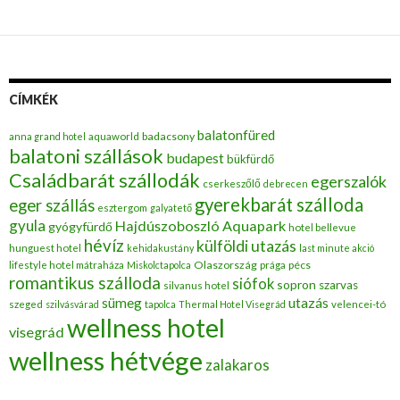
CÍMKÉK
balatonfüred
badacsony
anna grand hotel
aquaworld
balatoni szállások
budapest
bükfürdő
Családbarát szállodák
egerszalók
cserkeszőlő
debrecen
gyerekbarát szálloda
eger szállás
esztergom
galyatető
gyula
Hajdúszoboszló Aquapark
gyógyfürdő
hotel bellevue
hévíz
külföldi utazás
hunguest hotel
kehidakustány
last minute akció
Olaszország
pécs
lifestyle hotel mátraháza
Miskolctapolca
prága
romantikus szálloda
siófok
sopron
szarvas
silvanus hotel
utazás
sümeg
szeged
szilvásvárad
tapolca
Thermal Hotel Visegrád
velencei-tó
wellness hotel
visegrád
wellness hétvége
zalakaros