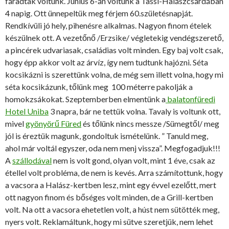
fáradtak voltunk. Június 6-án voltunk a Tassi-Halászcsárdában
4 napig. Ott ünnepeltük meg férjem 60.születésnapját.
Rendkívüli jó hely, pihenésre alkalmas. Nagyon finom ételek
készülnek ott. A vezetőnő /Erzsike/ végletekig vendégszerető,
a pincérek udvariasak, családias volt minden. Egy baj volt csak,
hogy épp akkor volt az árvíz, így nem tudtunk hajózni. Séta
kocsikázni is szerettünk volna, de még sem illett volna, hogy mi
séta kocsikázunk, tőlünk meg 100 méterre pakolják a
homokzsákokat. Szeptemberben elmentünk a
balatonfüredi
Hotel Uniba
3 napra, bár ne tettük volna. Tavaly is voltunk ott,
mivel
gyönyörű Füred
és tőlünk nincs messze /Sümegtől/ meg
jól is éreztük magunk, gondoltuk ismételünk. ” Tanuld meg,
ahol már voltál egyszer, oda nem menj vissza”. Megfogadjuk!!!
A
szállodával
nem is volt gond, olyan volt, mint 1 éve, csak az
étellel volt probléma, de nem is kevés. Arra számítottunk, hogy
a vacsora a Halász-kertben lesz, mint egy évvel ezelőtt, mert
ott nagyon finom és bőséges volt minden, de a Grill-kertben
volt. Na ott a vacsora ehetetlen volt, a húst nem sütötték meg,
nyers volt. Reklamáltunk, hogy mi sütve szeretjük, nem lehet