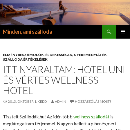
Keresés
Minden, ami szálloda
KILÉPÉS
ELSŐDL
A
MENÜ
TARTALOMBA
ÉLMÉNYBESZÁMOLÓK
,
ÉRDEKESSÉGEK
,
NYEREMÉNYJÁTÉK
,
SZÁLLODA ÉRTÉKELÉSEK
ITT NYARALTAM: HOTEL UNI
ÉS VÉRTES WELLNESS
HOTEL
2013. OKTÓBER 1. KEDD
ADMIN
HOZZÁSZÓLÁS MOST!
Tisztelt Szállodák.hu! Az idén több
wellness szállodát
is
meglátogattam férjemmel. Nagyon kellett a pihenés,mert