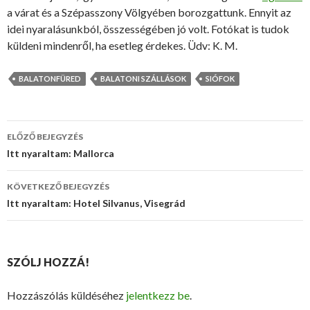
a várat és a Szépasszony Völgyében borozgattunk. Ennyit az
idei nyaralásunkból, összességében jó volt. Fotókat is tudok
küldeni mindenről, ha esetleg érdekes. Üdv: K. M.
BALATONFÜRED
BALATONI SZÁLLÁSOK
SIÓFOK
ELŐZŐ BEJEGYZÉS
Bejegyzés
Itt nyaraltam: Mallorca
navigáció
KÖVETKEZŐ BEJEGYZÉS
Itt nyaraltam: Hotel Silvanus, Visegrád
SZÓLJ HOZZÁ!
Hozzászólás küldéséhez
jelentkezz be
.