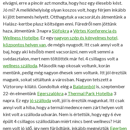
elvágni, erre a pincér azt mondta, hogy hoz egy élesebb kést.
Jó mi? A mellékhelyiség olyan koszos volt, hogy férjem inkább
ki jött bemenés helyett. Otthagytuk a vacsorát,és átmentünk a
Halász-kertbe plusz költségen enni. Füredről nem jöttünk
haza, átmentünk 3 napra
Siófokra
a
Vértes Konferencia és
Wellness Hotelbe
. Ez egy
nagyon szép és kényelmes hotel,
központos helyen van
, de mégis nyugodt. Itt csak annyi volt a
baj, hogy aki később ment vacsorázni, nem volt semmi a
svédasztalon, mert nem töltötték már fel. 4 csillagos volt a
wellness szálloda
. Második nap okosak voltunk, korán
mentünk, pedig még nagyon éhesek sem voltunk. Itt jól éreztük
magunk, sokat sétáltunk a városban. Nagyon tetszett a
Víztorony-kilátó. Gondoltuk elég a
Balatonból
is, szeptember
22-én elmentünk
Egerszalókra
a
Thermal Park Hotelba
3
napra. Ez egy
jó szálloda
volt, jól is éreztük magunkat. Itt csak
annyi volt a hiba, hogy a termál medence nem zárt helyen volt
kint volt a szálloda udvarán. Nem is értettük, hogy egy 6 éve
épült 4 csillagos szállodában miért nincs bent wellness? Hát
nem volt jó idő, így nem fürödtünk, inkább megnéztük
Egerben