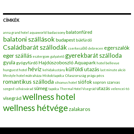
CÍMKÉK
balatonfüred
badacsony
anna grand hotel
aquaworld
balatoni szállások
budapest
bükfürdő
Családbarát szállodák
egerszalók
cserkeszőlő
debrecen
gyerekbarát szálloda
eger szállás
esztergom
galyatető
gyula
Hajdúszoboszló Aquapark
gyógyfürdő
hotel bellevue
hévíz
külföldi utazás
hunguest hotel
kehidakustány
last minute akció
Olaszország
pécs
lifestyle hotel mátraháza
Miskolctapolca
prága
romantikus szálloda
siófok
sopron
szarvas
silvanus hotel
utazás
sümeg
szeged
szilvásvárad
tapolca
Thermal Hotel Visegrád
velencei-tó
wellness hotel
visegrád
wellness hétvége
zalakaros