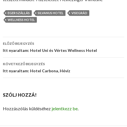
EGER SZÁLLÁS
SILVANUS HOTEL
VISEGRÁD
WELLNESS HOTEL
ELŐZŐ BEJEGYZÉS
Bejegyzés
Itt nyaraltam: Hotel Uni és Vértes Wellness Hotel
navigáció
KÖVETKEZŐ BEJEGYZÉS
Itt nyaraltam: Hotel Carbona, Hévíz
SZÓLJ HOZZÁ!
Hozzászólás küldéséhez
jelentkezz be
.