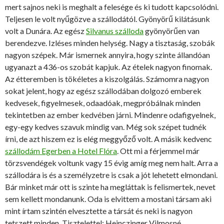
mert sajnos neki is meghalt a felesége és ki tudott kapcsolódni.
Teljesen le volt nyűgözve a szállodától. Gyönyörű kilátásunk
volt a Dunára. Az egész
Silvanus szálloda
gyönyörűen van
berendezve. Izléses minden helység. Nagy a tisztaság, szobák
nagyon szépek. Már ismernek annyira, hogy szinte állandóan
ugyanazt a 436-os szobát kapjuk. Az ételek nagyon finomak.
Az étteremben is tökéletes a kiszolgálás. Számomra nagyon
sokat jelent, hogy az egész szállodában dolgozó emberek
kedvesek, figyelmesek, odaadóak, megpróbálnak minden
tekintetben az ember kedvében járni. Mindenre odafigyelnek,
egy-egy kedves szavuk mindig van. Még sok szépet tudnék
írni, de azt hiszem ez is elég meggyőző volt. A másik kedvenc
szállodám Egerben a Hotel Flóra
. Ott mi a férjemmel már
törzsvendégek voltunk vagy 15 évig amíg meg nem halt. Arra a
szállodára is és a személyzetre is csak a jót lehetett elmondani.
Bár minket már ott is szinte ha megláttak is felismertek, nevet
sem kellett mondanunk. Oda is elvittem a mostani társam aki
mint írtam szintén elvesztette a társát és neki is nagyon
tetszett minden. Tisztelettel: Heinczinger Vilmosné