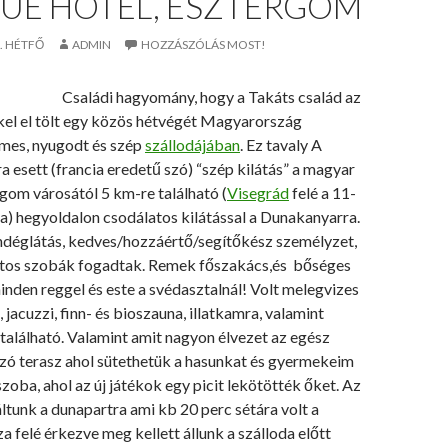
VUE HOTEL, ESZTERGOM
. HÉTFŐ
ADMIN
HOZZÁSZÓLÁS MOST!
Családi hagyomány, hogy a Takáts család az
el el tölt egy közös hétvégét Magyarország
emes, nyugodt és szép
szállodájában
. Ez tavaly A
a esett (francia eredetű szó) “szép kilátás” a magyar
rgom városától 5 km-re található (
Visegrád
felé a 11-
a) hegyoldalon csodálatos kilátással a Dunakanyarra.
ndéglátás, kedves/hozzáértő/segítőkész személyzet,
rtos szobák fogadtak. Remek főszakács,és bőséges
inden reggel és este a svédasztalnál! Volt melegvizes
 jacuzzi, finn- és bioszauna, illatkamra, valamint
található. Valamint amit nagyon élvezet az egész
ozó terasz ahol sütethetük a hasunkat és gyermekeim
szoba, ahol az új játékok egy picit lekötötték őket. Az
áltunk a dunapartra ami kb 20 perc sétára volt a
za felé érkezve meg kellett állunk a szálloda előtt