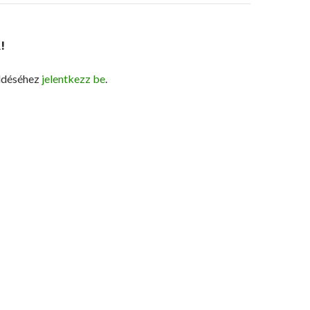
!
ldéséhez
jelentkezz be
.