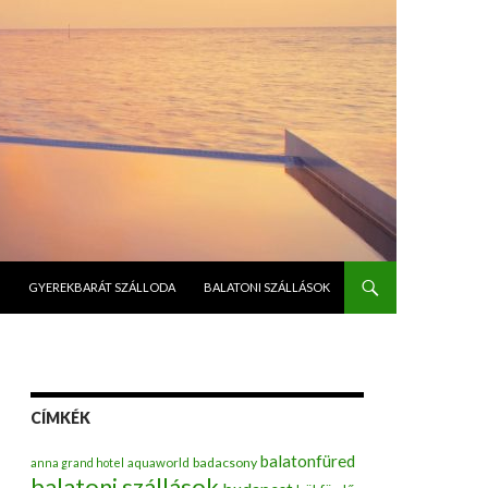
GYEREKBARÁT SZÁLLODA
BALATONI SZÁLLÁSOK
CÍMKÉK
balatonfüred
badacsony
anna grand hotel
aquaworld
balatoni szállások