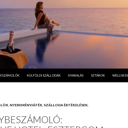
A TARTALOMBA
BESZÁMOLÓK
KÜLFÖLDI SZÁLLODÁK
NYARALÁS
SZTÁROK
WELLNESS
OLÓK
,
NYEREMÉNYJÁTÉK
,
SZÁLLODA ÉRTÉKELÉSEK
,
YBESZÁMOLÓ: