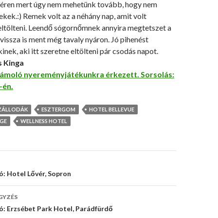
ótéren mert úgy nem mehetünk tovább, hogy nem
ekek.:) Remek volt az a néhány nap, amit volt
 eltölteni. Leendő sógornőmnek annyira megtetszet a
 vissza is ment még tavaly nyáron. Jó pihenést
nek, aki itt szeretne eltölteni pár csodás napot.
s Kinga
ámoló nyereményjátékunkra érkezett. Sorsolás:
-én.
ZÁLLODÁK
ESZTERGOM
HOTEL BELLEVUE
ÉGE
WELLNESS HOTEL
s
: Hotel Lővér, Sopron
ó
GYZÉS
: Erzsébet Park Hotel, Parádfürdő