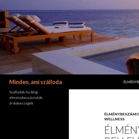
KILÉPÉS 
Keresés
Minden, ami szálloda
ÉLMÉNY
Szallodak.hu blog:
élménybeszámolók,
érdekességek
ÉLMÉNYBESZÁM
WELLNESS
ÉLMÉN