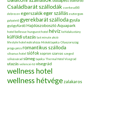
budapest
bükfürdő
Családbarát szállodák
cserkeszőlő
egerszalók
eger szállás
debrecen
esztergom
gyerekbarát szálloda
gyula
galyatető
Hajdúszoboszló Aquapark
gyógyfürdő
hévíz
hotel bellevue
hunguest hotel
kehidakustány
külföldi utazás
last minute akció
Olaszország
lifestyle hotel mátraháza
Miskolctapolca
romantikus szálloda
pécs
prága
siófok
sopron
szarvas
silvanus hotel
szeged
sümeg
szilvásvárad
tapolca
Thermal Hotel Visegrád
utazás
visegrád
velencei-tó
wellness hotel
wellness hétvége
zalakaros