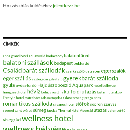
Hozzászólás küldéséhez
jelentkezz be
.
CÍMKÉK
balatonfüred
badacsony
anna grand hotel
aquaworld
balatoni szállások
budapest
bükfürdő
Családbarát szállodák
egerszalók
cserkeszőlő
debrecen
gyerekbarát szálloda
eger szállás
esztergom
galyatető
gyula
Hajdúszoboszló Aquapark
gyógyfürdő
hotel bellevue
hévíz
külföldi utazás
hunguest hotel
kehidakustány
last minute akció
Olaszország
pécs
lifestyle hotel mátraháza
Miskolctapolca
prága
romantikus szálloda
siófok
sopron
szarvas
silvanus hotel
utazás
sümeg
szeged
szilvásvárad
tapolca
Thermal Hotel Visegrád
velencei-tó
wellness hotel
visegrád
wellness hétvége