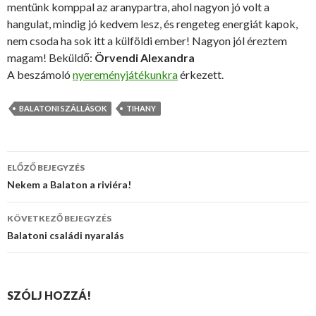
mentünk komppal az aranypartra, ahol nagyon jó volt a
hangulat, mindig jó kedvem lesz, és rengeteg energiát kapok,
nem csoda ha sok itt a külföldi ember! Nagyon jól éreztem
magam! Beküldő:
Örvendi Alexandra
A beszámoló
nyereményjátékunkra
érkezett.
BALATONI SZÁLLÁSOK
TIHANY
ELŐZŐ BEJEGYZÉS
Bejegyzés
Nekem a Balaton a riviéra!
navigáció
KÖVETKEZŐ BEJEGYZÉS
Balatoni családi nyaralás
SZÓLJ HOZZÁ!