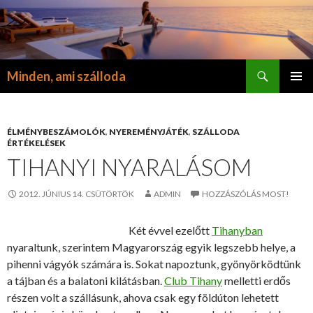
Keresés
Minden, ami szálloda
KILÉPÉS
ELSŐDL
A
MENÜ
TARTALOMBA
ÉLMÉNYBESZÁMOLÓK
,
NYEREMÉNYJÁTÉK
,
SZÁLLODA
ÉRTÉKELÉSEK
TIHANYI NYARALÁSOM
2012. JÚNIUS 14. CSÜTÖRTÖK
ADMIN
HOZZÁSZÓLÁS MOST!
Két évvel ezelőtt
Tihanyban
nyaraltunk, szerintem Magyarország egyik legszebb helye, a
pihenni vágyók számára is. Sokat napoztunk, gyönyörködtünk
a tájban és a balatoni kilátásban.
Club Tihany
melletti erdős
részen volt a szállásunk, ahova csak egy földúton lehetett