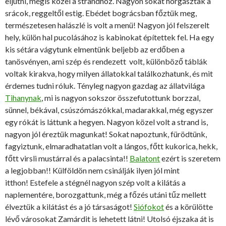
eljutni, mégis közel a strandhoz. Nagyon sokat horgásztak a
srácok, reggeltől estig. Ebédet bográcsban főztük meg,
természetesen halászlé is volt a menü! Nagyon jól felszerelt
hely, külön hal pucolásához is kabinokat építettek fel. Ha egy
kis sétára vágytunk elmentünk beljebb az erdőben a
tanösvényen, ami szép és rendezett volt, különböző táblák
voltak kirakva, hogy milyen állatokkal találkozhatunk, és mit
érdemes tudni róluk. Tényleg nagyon gazdag az állatvilága
Tihanynak
, mi is nagyon sokszor összefutottunk borzzal,
sünnel, békával, csúszómászókkal, madarakkal, még egyszer
egy rókát is láttunk a hegyen. Nagyon közel volt a strand is,
nagyon jól éreztük magunkat! Sokat napoztunk, fürödtünk,
fagyiztunk, elmaradhatatlan volt a lángos, főtt kukorica, hekk,
főtt virsli mustárral és a palacsinta!!
Balatont
ezért is szeretem
a legjobban!! Külföldön nem csinálják ilyen jól mint
itthon! Estefele a stégnél nagyon szép volt a kilátás a
naplementére, borozgattunk, még a főzés utáni tűz mellett
élveztük a kilátást és a jó társaságot!
Siófokot
és a körülötte
lévő városokat Zamárdit is lehetett látni! Utolsó éjszaka át is