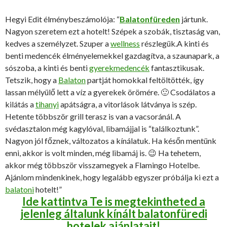
Hegyi Edit élménybeszámolója: “
Balatonfüreden
jártunk.
Nagyon szeretem ezt a hotelt! Szépek a szobák, tisztaság van,
kedves a személyzet. Szuper a
wellness
részlegük.A kinti és
benti medencék élményelemekkel gazdagítva, a szaunapark, a
sószoba, a kinti és benti
gyerekmedencék
fantasztikusak.
Tetszik, hogy a
Balaton
partját homokkal feltöltötték, így
lassan mélyülő lett a víz a gyerekek örömére. 🙂 Csodálatos a
kilátás a
tihanyi
apátságra, a vitorlások látványa is szép.
Hetente többször grill terasz is van a vacsoránál. A
svédasztalon még kagylóval, libamájjal is “találkoztunk”.
Nagyon jól főznek, változatos a kínálatuk. Ha későn mentünk
enni, akkor is volt minden, még libamáj is. 😉 Ha tehetem,
akkor még többször visszamegyek a Flamingo Hotelbe.
Ajánlom mindenkinek, hogy legalább egyszer próbálja ki ezt a
balatoni
hotelt!”
Ide kattintva Te is megtekintheted a
jelenleg általunk kínált balatonfüredi
hotelek ajánlatait!