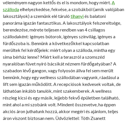
véleményem nagyon kettős és el is mondom, hogy miért.
A
szálloda
elhelyezkedése, fekvése, a szobákból (amik valójában
lakosztályok) a szemünk elé táruló
tihanyi
és balatoni
panoráma igazán fantasztikus. A lakosztályok felszereltsége,
berendezése, mérete teljesen rendben van 4 csillagos
szállodaként: igényes bútorok, igényes színvilág, igényes a
fürdőszoba is. Bennünk a következőkkel kapcsolatban
merültek fel kérdőjelek: miért olyan a szálloda, mintha egy
sima bérház lenne? Miért kell a teraszról a szomszéd
nyaralóban füvet nyíró bácsikát néznem fürdőgatyában? A
szabadon lévő gangon, vagy folyosón állva fel sem merült
bennünk, hogy egy wellness szállodában vagyunk, ráadásul a
lift sem igazán működött. A recepciósok kedvesek voltak, de
láthatóan inkább tanulók, mint szakemberek. A wellness
részleg kicsi és egy másik, lejjebb fekvő épületben található,
mint ahol a mi szobánk volt. Mindent összevetve, ha éppen
akciós áron juthatunk hozzá, akkor megéri és ajánlom, teljes
áron viszont biztosan nem. Üdvözlettel: Tóth Zsanett