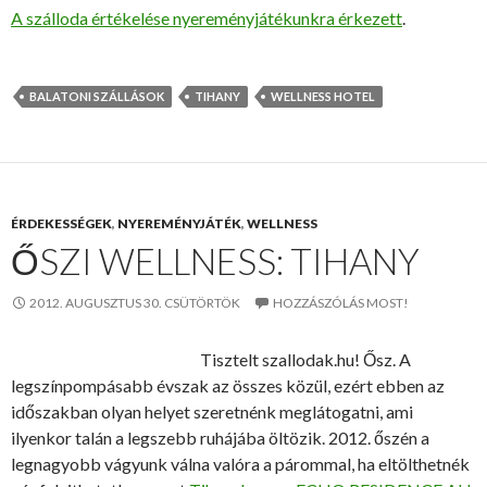
A szálloda értékelése nyereményjátékunkra érkezett
.
BALATONI SZÁLLÁSOK
TIHANY
WELLNESS HOTEL
ÉRDEKESSÉGEK
,
NYEREMÉNYJÁTÉK
,
WELLNESS
ŐSZI WELLNESS: TIHANY
2012. AUGUSZTUS 30. CSÜTÖRTÖK
HOZZÁSZÓLÁS MOST!
Tisztelt szallodak.hu! Ősz. A
legszínpompásabb évszak az összes közül, ezért ebben az
időszakban olyan helyet szeretnénk meglátogatni, ami
ilyenkor talán a legszebb ruhájába öltözik. 2012. őszén a
legnagyobb vágyunk válna valóra a párommal, ha eltölthetnék