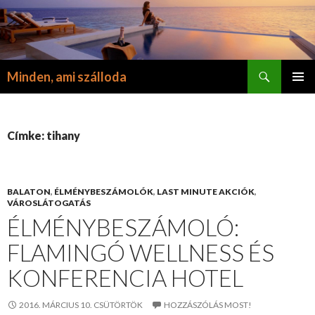
Keresés
Minden, ami szálloda
KILÉPÉS
ELSŐDL
A
MENÜ
TARTALOMBA
Címke: tihany
BALATON
,
ÉLMÉNYBESZÁMOLÓK
,
LAST MINUTE AKCIÓK
,
VÁROSLÁTOGATÁS
ÉLMÉNYBESZÁMOLÓ:
FLAMINGÓ WELLNESS ÉS
KONFERENCIA HOTEL
2016. MÁRCIUS 10. CSÜTÖRTÖK
HOZZÁSZÓLÁS MOST!