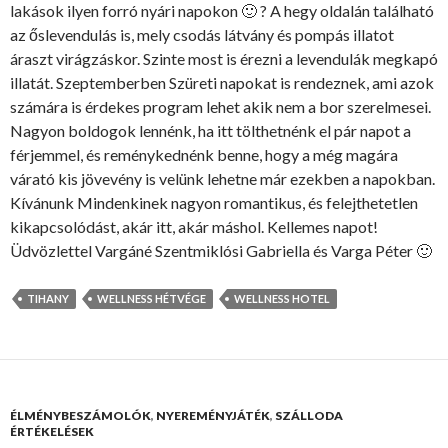
lakások ilyen forró nyári napokon 🙂 ? A hegy oldalán található
az őslevendulás is, mely csodás látvány és pompás illatot
áraszt virágzáskor. Szinte most is érezni a levendulák megkapó
illatát. Szeptemberben Szüreti napokat is rendeznek, ami azok
számára is érdekes program lehet akik nem a bor szerelmesei.
Nagyon boldogok lennénk, ha itt tölthetnénk el pár napot a
férjemmel, és reménykednénk benne, hogy a még magára
várató kis jövevény is velünk lehetne már ezekben a napokban.
Kívánunk Mindenkinek nagyon romantikus, és felejthetetlen
kikapcsolódást, akár itt, akár máshol. Kellemes napot!
Üdvözlettel Vargáné Szentmiklósi Gabriella és Varga Péter 🙂
TIHANY
WELLNESS HÉTVÉGE
WELLNESS HOTEL
ÉLMÉNYBESZÁMOLÓK
,
NYEREMÉNYJÁTÉK
,
SZÁLLODA
ÉRTÉKELÉSEK