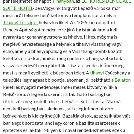
pár felejthetetlen napot
Tihanyban
, az
ECHO RESIDENCE ALL
SUITE HOTEL
-ben.Vágyunk tárgyát képező városka, már
messziről felismerhető kéttornyú templomáról, amely a
Tihanyi-félsziget
helyezkedik el. Az 1055-ben alapított
Bencés Apátságot minden erre járó turistának látnia kell,
nyaranta orgonahangverseny színhelye. Híres, még ma is
meglévő nevezetessége a helynek a tihanyi visszhang vagy
echo, amely a tihanyi apátság és a Visszhang-domb között
keletkezett akkor, amikor még épületek a hang szabad oda-
vissza terjedését nem gátolták. Tiszta, csendes időben még
most is megfigyelhető, elsősorban télen. A
tihanyi
Csúcshegy a
település legmagasabb pontja, ahonnan jól belátható a
Balaton
keleti és nyugati medencéje. Innen mesés látvány nyílik a
Belső-tóra. A legenda szerint itt található barlangban
többször megfordult a híres betyár is Sobri Jóska. Ma már
nem kell barlangban aludnunk, sőt e legkifinomultabb
igényeinket is kielégíthetjük. Bazaltlakások, azaz sziklába vájt
barlangok sorozata, ahol egykoron a bazilita szerzetesek
építették és lakták. Milyen klímával rendelkezhetnek ezek a