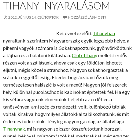
TIHANYI NYARALÁSOM
2012. JÚNIUS 14. CSÜTÖRTÖK
HOZZÁSZÓLÁS MOST!
Két évvel ezelőtt
Tihanyban
nyaraltunk, szerintem Magyarország egyik legszebb helye, a
pihenni vágyók számára is. Sokat napoztunk, gyönyörködtünk
a tájban és a balatoni kilátásban.
Club Tihany
melletti erdős
részen volt a szállásunk, ahova csak egy földúton lehetett
eljutni, mégis közel a strandhoz. Nagyon sokat horgásztak a
srácok, reggeltől estig. Ebédet bográcsban főztük meg,
természetesen halászlé is volt a menü! Nagyon jól felszerelt
hely, külön hal pucolásához is kabinokat építettek fel. Ha egy
kis sétára vágytunk elmentünk beljebb az erdőben a
tanösvényen, ami szép és rendezett volt, különböző táblák
voltak kirakva, hogy milyen állatokkal találkozhatunk, és mit
érdemes tudni róluk. Tényleg nagyon gazdag az állatvilága
Tihanynak
, mi is nagyon sokszor összefutottunk borzzal,
sünnel, békával, csúszómászókkal, madarakkal, még egyszer