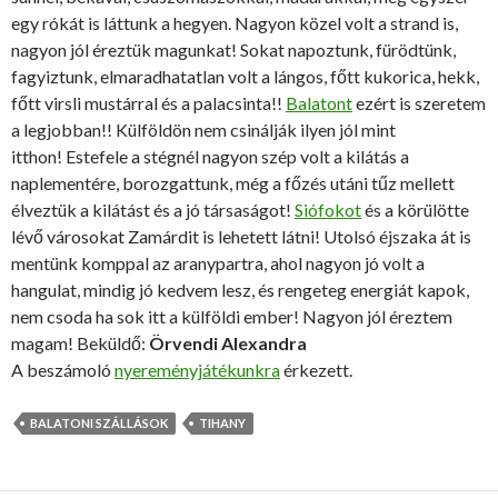
egy rókát is láttunk a hegyen. Nagyon közel volt a strand is,
nagyon jól éreztük magunkat! Sokat napoztunk, fürödtünk,
fagyiztunk, elmaradhatatlan volt a lángos, főtt kukorica, hekk,
főtt virsli mustárral és a palacsinta!!
Balatont
ezért is szeretem
a legjobban!! Külföldön nem csinálják ilyen jól mint
itthon! Estefele a stégnél nagyon szép volt a kilátás a
naplementére, borozgattunk, még a főzés utáni tűz mellett
élveztük a kilátást és a jó társaságot!
Siófokot
és a körülötte
lévő városokat Zamárdit is lehetett látni! Utolsó éjszaka át is
mentünk komppal az aranypartra, ahol nagyon jó volt a
hangulat, mindig jó kedvem lesz, és rengeteg energiát kapok,
nem csoda ha sok itt a külföldi ember! Nagyon jól éreztem
magam! Beküldő:
Örvendi Alexandra
A beszámoló
nyereményjátékunkra
érkezett.
BALATONI SZÁLLÁSOK
TIHANY