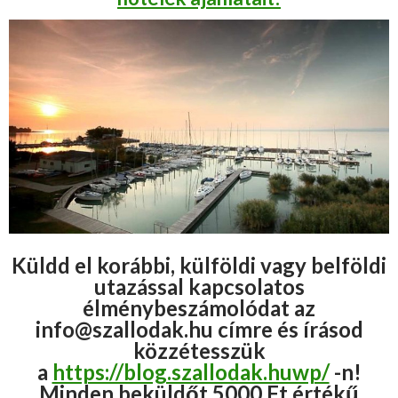
Küldd el korábbi, külföldi vagy belföldi
utazással kapcsolatos
élménybeszámolódat az
info@szallodak.hu címre és írásod
közzétesszük
a
https://blog.szallodak.huwp/
-n!
Minden beküldőt 5000 Ft értékű