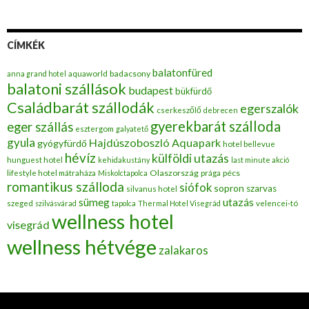
CÍMKÉK
balatonfüred
badacsony
anna grand hotel
aquaworld
balatoni szállások
budapest
bükfürdő
Családbarát szállodák
egerszalók
cserkeszőlő
debrecen
gyerekbarát szálloda
eger szállás
esztergom
galyatető
gyula
Hajdúszoboszló Aquapark
gyógyfürdő
hotel bellevue
hévíz
külföldi utazás
hunguest hotel
kehidakustány
last minute akció
Olaszország
pécs
lifestyle hotel mátraháza
Miskolctapolca
prága
romantikus szálloda
siófok
sopron
szarvas
silvanus hotel
utazás
sümeg
szeged
szilvásvárad
tapolca
Thermal Hotel Visegrád
velencei-tó
wellness hotel
visegrád
wellness hétvége
zalakaros