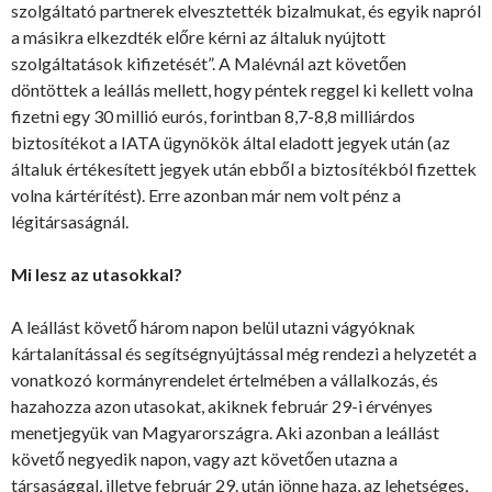
szolgáltató partnerek elvesztették bizalmukat, és egyik napról
a másikra elkezdték előre kérni az általuk nyújtott
szolgáltatások kifizetését”. A Malévnál azt követően
döntöttek a leállás mellett, hogy péntek reggel ki kellett volna
fizetni egy 30 millió eurós, forintban 8,7-8,8 milliárdos
biztosítékot a IATA ügynökök által eladott jegyek után (az
általuk értékesített jegyek után ebből a biztosítékból fizettek
volna kártérítést). Erre azonban már nem volt pénz a
légitársaságnál.
Mi lesz az utasokkal?
A leállást követő három napon belül utazni vágyóknak
kártalanítással és segítségnyújtással még rendezi a helyzetét a
vonatkozó kormányrendelet értelmében a vállalkozás, és
hazahozza azon utasokat, akiknek február 29-i érvényes
menetjegyük van Magyarországra. Aki azonban a leállást
követő negyedik napon, vagy azt követően utazna a
társasággal, illetve február 29. után jönne haza, az lehetséges,