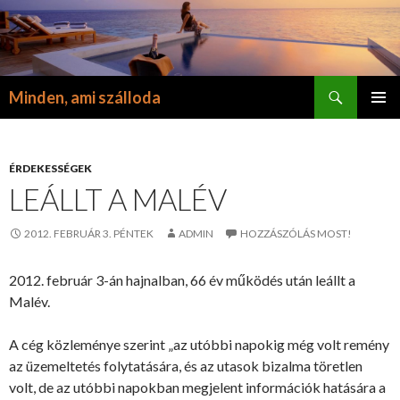
Keresés
Minden, ami szálloda
KILÉPÉS
ELSŐDL
A
MENÜ
TARTALOMBA
ÉRDEKESSÉGEK
LEÁLLT A MALÉV
2012. FEBRUÁR 3. PÉNTEK
ADMIN
HOZZÁSZÓLÁS MOST!
2012. február 3-án hajnalban, 66 év működés után leállt a
Malév.
A cég közleménye szerint „az utóbbi napokig még volt remény
az üzemeltetés folytatására, és az utasok bizalma töretlen
volt, de az utóbbi napokban megjelent információk hatására a