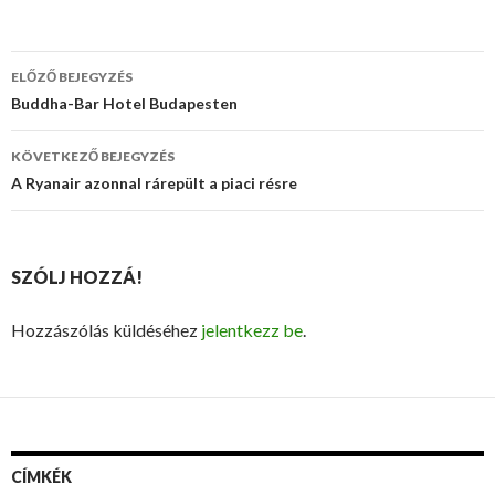
ELŐZŐ BEJEGYZÉS
Bejegyzés
Buddha-Bar Hotel Budapesten
navigáció
KÖVETKEZŐ BEJEGYZÉS
A Ryanair azonnal rárepült a piaci résre
SZÓLJ HOZZÁ!
Hozzászólás küldéséhez
jelentkezz be
.
CÍMKÉK