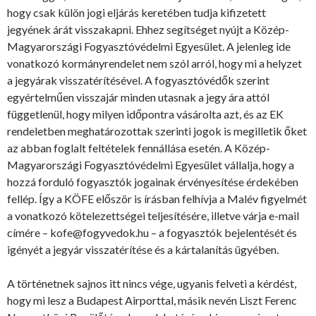
hogy csak külön jogi eljárás keretében tudja kifizetett
jegyének árát visszakapni. Ehhez segítséget nyújt a Közép-
Magyarországi Fogyasztóvédelmi Egyesület. A jelenleg ide
vonatkozó kormányrendelet nem szól arról, hogy mi a helyzet
a jegyárak visszatérítésével. A fogyasztóvédők szerint
egyértelműen visszajár minden utasnak a jegy ára attól
függetlenül, hogy milyen időpontra vásárolta azt, és az EK
rendeletben meghatározottak szerinti jogok is megilletik őket
az abban foglalt feltételek fennállása esetén. A Közép-
Magyarországi Fogyasztóvédelmi Egyesület vállalja, hogy a
hozzá forduló fogyasztók jogainak érvényesítése érdekében
fellép. Így a KÖFE először is írásban felhívja a Malév figyelmét
a vonatkozó kötelezettségei teljesítésére, illetve várja e-mail
címére – kofe@fogyvedok.hu – a fogyasztók bejelentését és
igényét a jegyár visszatérítése és a kártalanítás ügyében.
A történetnek sajnos itt nincs vége, ugyanis felveti a kérdést,
hogy mi lesz a Budapest Airporttal, másik nevén Liszt Ferenc