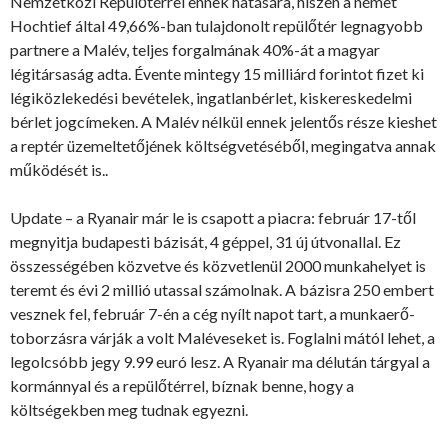
Nemzetközi Repülőtérrel ennek hatására, hiszen a német
Hochtief által 49,66%-ban tulajdonolt repülőtér legnagyobb
partnere a Malév, teljes forgalmának 40%-át a magyar
légitársaság adta. Évente mintegy 15 milliárd forintot fizet ki
légiközlekedési bevételek, ingatlanbérlet, kiskereskedelmi
bérlet jogcímeken. A Malév nélkül ennek jelentős része kieshet
a reptér üzemeltetőjének költségvetéséből, megingatva annak
működését is..
Update – a Ryanair már le is csapott a piacra: február 17-től
megnyitja budapesti bázisát, 4 géppel, 31 új útvonallal. Ez
összességében közvetve és közvetlenül 2000 munkahelyet is
teremt és évi 2 millió utassal számolnak. A bázisra 250 embert
vesznek fel, február 7-én a cég nyílt napot tart, a munkaerő-
toborzásra várják a volt Maléveseket is. Foglalni mától lehet, a
legolcsóbb jegy 9.99 euró lesz. A Ryanair ma délután tárgyal a
kormánnyal és a repülőtérrel, bíznak benne, hogy a
költségekben meg tudnak egyezni.