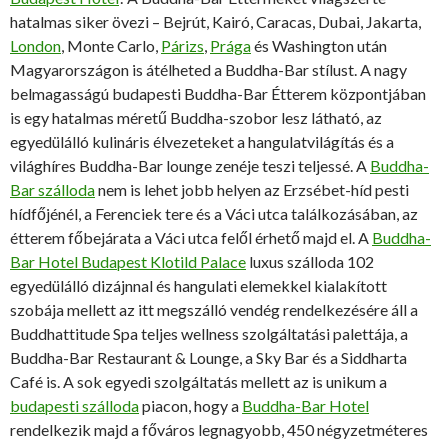
hatalmas siker övezi – Bejrút, Kairó, Caracas, Dubai, Jakarta,
London
, Monte Carlo,
Párizs
,
Prága
és Washington után
Magyarországon is átélheted a Buddha-Bar stílust. A nagy
belmagasságú budapesti Buddha-Bar Étterem központjában
is egy hatalmas méretű Buddha-szobor lesz látható, az
egyedülálló kulináris élvezeteket a hangulatvilágítás és a
világhíres Buddha-Bar lounge zenéje teszi teljessé. A
Buddha-
Bar szálloda
nem is lehet jobb helyen az Erzsébet-híd pesti
hídfőjénél, a Ferenciek tere és a Váci utca találkozásában, az
étterem főbejárata a Váci utca felől érhető majd el. A
Buddha-
Bar Hotel Budapest Klotild Palace
luxus szálloda 102
egyedülálló dizájnnal és hangulati elemekkel kialakított
szobája mellett az itt megszálló vendég rendelkezésére áll a
Buddhattitude Spa teljes wellness szolgáltatási palettája, a
Buddha-Bar Restaurant & Lounge, a Sky Bar és a Siddharta
Café is. A sok egyedi szolgáltatás mellett az is unikum a
budapesti szálloda
piacon, hogy a
Buddha-Bar Hotel
rendelkezik majd a főváros legnagyobb, 450 négyzetméteres