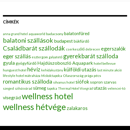
CÍMKÉK
balatonfüred
badacsony
anna grand hotel
aquaworld
balatoni szállások
budapest
bükfürdő
Családbarát szállodák
egerszalók
cserkeszőlő
debrecen
gyerekbarát szálloda
eger szállás
esztergom
galyatető
gyula
Hajdúszoboszló Aquapark
gyógyfürdő
hotel bellevue
hévíz
külföldi utazás
hunguest hotel
kehidakustány
last minute akció
Olaszország
pécs
lifestyle hotel mátraháza
Miskolctapolca
prága
romantikus szálloda
siófok
sopron
szarvas
silvanus hotel
utazás
sümeg
szeged
szilvásvárad
tapolca
Thermal Hotel Visegrád
velencei-tó
wellness hotel
visegrád
wellness hétvége
zalakaros