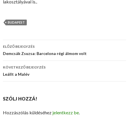
lakosztályával is..
BUDAPEST
ELŐZŐ BEJEGYZÉS
Bejegyzés
Demcsák Zsuzsa: Barcelona régi álmom volt
navigáció
KÖVETKEZŐ BEJEGYZÉS
Leállt a Malév
SZÓLJ HOZZÁ!
Hozzászólás küldéséhez
jelentkezz be
.