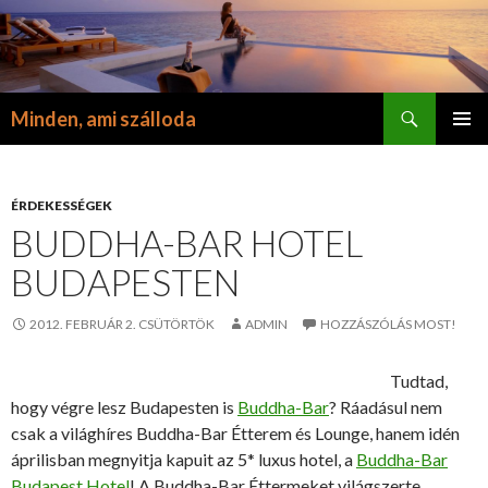
Keresés
Minden, ami szálloda
KILÉPÉS
ELSŐDL
A
MENÜ
TARTALOMBA
ÉRDEKESSÉGEK
BUDDHA-BAR HOTEL
BUDAPESTEN
2012. FEBRUÁR 2. CSÜTÖRTÖK
ADMIN
HOZZÁSZÓLÁS MOST!
Tudtad,
hogy végre lesz Budapesten is
Buddha-Bar
? Ráadásul nem
csak a világhíres Buddha-Bar Étterem és Lounge, hanem idén
áprilisban megnyitja kapuit az 5* luxus hotel, a
Buddha-Bar
Budapest Hotel
! A Buddha-Bar Éttermeket világszerte