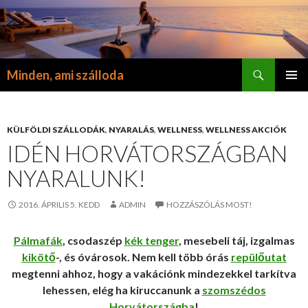
Keresés
Minden, ami szálloda
KILÉPÉS
ELSŐDL
A
MENÜ
TARTALOMBA
KÜLFÖLDI SZÁLLODÁK
,
NYARALÁS
,
WELLNESS
,
WELLNESS AKCIÓK
IDÉN HORVÁTORSZÁGBAN
NYARALUNK!
2016. ÁPRILIS 5. KEDD
ADMIN
HOZZÁSZÓLÁS MOST!
Pálmafák
, csodaszép
kék tenger
, mesebeli táj, izgalmas
kikötő
-, és óvárosok. Nem kell több órás
repülőutat
megtenni ahhoz, hogy a vakációnk mindezekkel tarkítva
lehessen, elég ha kiruccanunk a
szomszédos
Horvátországba
!