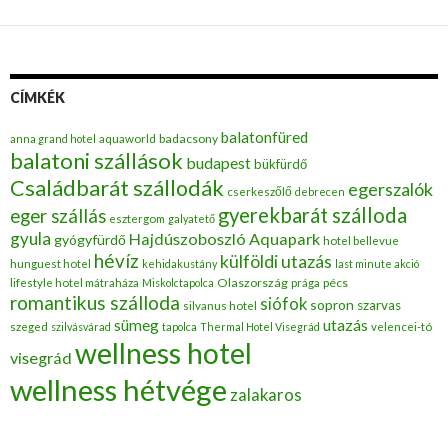
CÍMKÉK
balatonfüred
badacsony
anna grand hotel
aquaworld
balatoni szállások
budapest
bükfürdő
Családbarát szállodák
egerszalók
cserkeszőlő
debrecen
gyerekbarát szálloda
eger szállás
esztergom
galyatető
gyula
Hajdúszoboszló Aquapark
gyógyfürdő
hotel bellevue
hévíz
külföldi utazás
hunguest hotel
kehidakustány
last minute akció
Olaszország
pécs
lifestyle hotel mátraháza
Miskolctapolca
prága
romantikus szálloda
siófok
sopron
szarvas
silvanus hotel
utazás
sümeg
szeged
szilvásvárad
tapolca
Thermal Hotel Visegrád
velencei-tó
wellness hotel
visegrád
wellness hétvége
zalakaros