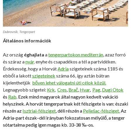
Dubrovnik, Tengerpart
Általános információk
Az ország
éghajlata
a
tengerpartokon mediterrán
, azaz forró
és száraz a
nyár,
enyhe és csapadékos a tél a partvidéken.
Érdekesség, hogy a Horvát
Adria
szigeteinek száma 1185 és
ebből a lakott
szigeteinek
száma 66, így aztán bátran
kijelenthetjük
bőven lehet válogatni úti célok közül.
Legnagyobb szigetei:
Krk
,
Cres
,
Brač
,
Hvar
,
Pag
,
Dugi Otok
és
Rab
. Ezek mind magyarok által nagyon kedvelt vakáció
helyszínek. A horvát tengerpartnak két félszigete is van: északi
részén az
Isztriai-félsziget
, déli részén a
Pelješac-félsziget.
Az
Adria-part észak–dél irányban fokozatosan mélyülő, a tenger
sótartalma pedig igen magas kb. 33-38 ‰-os.