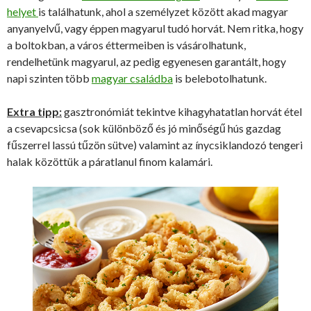
helyet
is találhatunk, ahol a személyzet között akad magyar
anyanyelvű, vagy éppen magyarul tudó horvát. Nem ritka, hogy
a boltokban, a város éttermeiben is vásárolhatunk,
rendelhetünk magyarul, az pedig egyenesen garantált, hogy
napi szinten több
magyar családba
is belebotolhatunk.
Extra tipp:
gasztronómiát tekintve kihagyhatatlan horvát étel
a csevapcsicsa (sok különböző és jó minőségű hús gazdag
fűszerrel lassú tűzön sütve) valamint az ínycsiklandozó tengeri
halak közöttük a páratlanul finom kalamári.