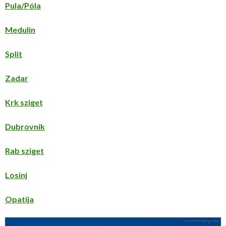
Pula/Póla
Medulin
Split
Zadar
Krk sziget
Dubrovnik
Rab sziget
Losinj
Opatija