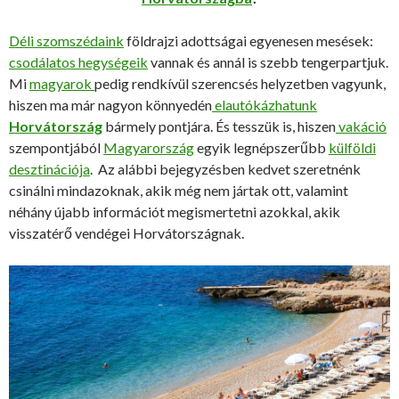
Déli szomszédaink
földrajzi adottságai egyenesen mesések:
csodálatos hegységeik
vannak és annál is szebb tengerpartjuk.
Mi
magyarok
pedig rendkívül szerencsés helyzetben vagyunk,
hiszen ma már nagyon könnyedén
elautókázhatunk
Horvátország
bármely pontjára. És tesszük is, hiszen
vakáció
szempontjából
Magyarország
egyik legnépszerűbb
külföldi
desztinációja
. Az alábbi bejegyzésben kedvet szeretnénk
csinálni mindazoknak, akik még nem jártak ott, valamint
néhány újabb információt megismertetni azokkal, akik
visszatérő vendégei Horvátországnak.