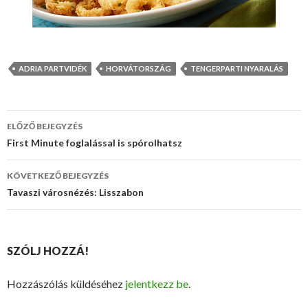
ADRIA PARTVIDÉK
HORVÁTORSZÁG
TENGERPARTI NYARALÁS
ELŐZŐ BEJEGYZÉS
Bejegyzés
First Minute foglalással is spórolhatsz
navigáció
KÖVETKEZŐ BEJEGYZÉS
Tavaszi városnézés: Lisszabon
SZÓLJ HOZZÁ!
Hozzászólás küldéséhez
jelentkezz be
.