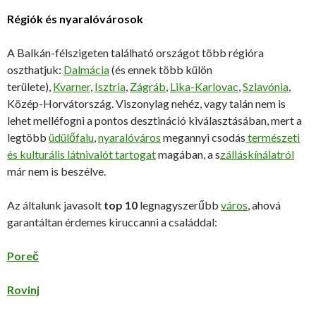
Régiók és nyaralóvárosok
A Balkán-félszigeten található országot több régióra
oszthatjuk:
Dalmácia
(és ennek több külön
területe),
Kvarner
,
Isztria
,
Zágráb
,
Lika-Karlovac
,
Szlavónia
,
Közép-Horvátország. Viszonylag nehéz, vagy talán nem is
lehet melléfogni a pontos desztináció kiválasztásában, mert a
legtöbb
üdülőfalu
,
nyaralóváros
megannyi csodás
természeti
és kulturális látnivalót tartogat
magában, a s
zálláskínálatról
már nem is beszélve.
Az általunk javasolt
top 10
legnagyszerűbb
város
, ahová
garantáltan érdemes kiruccanni a családdal:
Poreč
Rovinj