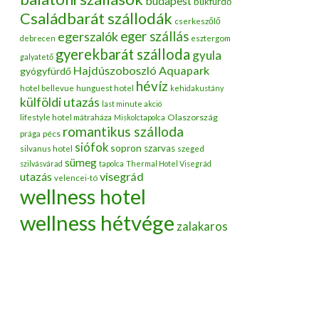
budapest
bükfürdő
Családbarát szállodák
cserkeszőlő
egerszalók
eger szállás
debrecen
esztergom
gyerekbarát szálloda
gyula
galyatető
Hajdúszoboszló Aquapark
gyógyfürdő
hévíz
hotel bellevue
hunguest hotel
kehidakustány
külföldi utazás
last minute akció
Olaszország
lifestyle hotel mátraháza
Miskolctapolca
romantikus szálloda
pécs
prága
siófok
sopron
szarvas
silvanus hotel
szeged
sümeg
szilvásvárad
tapolca
Thermal Hotel Visegrád
utazás
visegrád
velencei-tó
wellness hotel
wellness hétvége
zalakaros