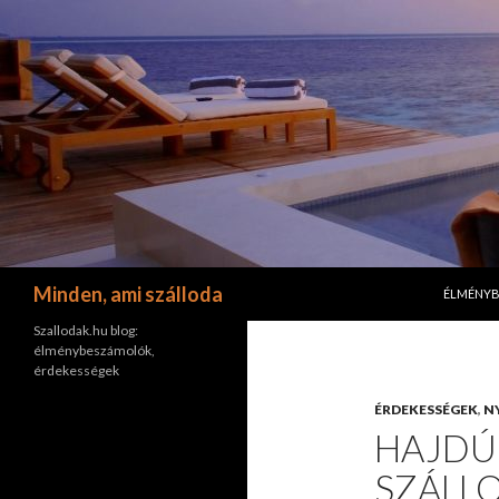
KILÉPÉS 
Keresés
Minden, ami szálloda
ÉLMÉNY
Szallodak.hu blog:
élménybeszámolók,
érdekességek
ÉRDEKESSÉGEK
,
N
HAJDÚ
SZÁLL