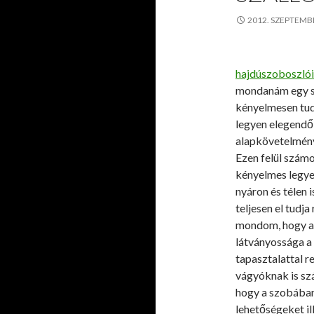
2012. SZEPTEMB
hajdúszoboszlói
mondanám egy szá
kényelmesen tud
legyen elegendő
alapkövetelmény
Ezen felül számo
kényelmes legye
nyáron és télen 
teljesen el tudja
mondom, hogy a 
látványossága a
tapasztalattal 
vágyóknak is sz
hogy a szobában
lehetőségeket il