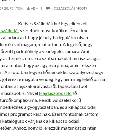
ER 28. PÉNTEK
ADMIN
HOZZÁSZÓLÁS MOST!
Kedves Szállodák.hu! Egy elképzelt
 szállodát
szeretnék most körülírni. Én akkor
llodára azt, hogy jó hely, ha legalább olyan
om érezni magam, mint otthon. A legelső, hogy
 őrzött parkolóhely a vendégek számára. Ami
, az természetesen a szoba makulátlan tisztasága.
mra fontos, hogy az ágy és a párna, amin fekszem
n. A szobában legyen hőmérséklet szabályozó, hogy
is jól érezze magát a vendég. Egy nem megfelelő párna
 rontani az éjszakai alvást, sőt tapasztalatból
másnapot is. Mivel
Hajdúszoboszló
fő
 fürdőkomplexuma. Rendkívül széleskörű
rendelkeznek a gyógyászatban, és a kikapcsolódni
ámos programot kínálnak. Ezért fontosnak tartom,
 katalógusok várjanak a kikapcsolódási
letően. Ahhoz, hogy jól érezzük magunkat szintén