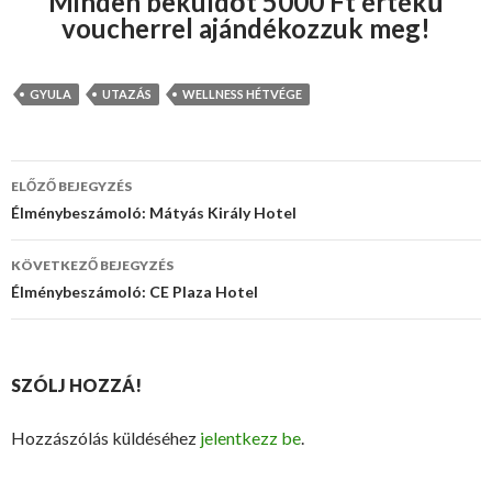
Minden beküldőt 5000 Ft értékű
voucherrel ajándékozzuk meg!
GYULA
UTAZÁS
WELLNESS HÉTVÉGE
ELŐZŐ BEJEGYZÉS
Bejegyzés
Élménybeszámoló: Mátyás Király Hotel
navigáció
KÖVETKEZŐ BEJEGYZÉS
Élménybeszámoló: CE Plaza Hotel
SZÓLJ HOZZÁ!
Hozzászólás küldéséhez
jelentkezz be
.