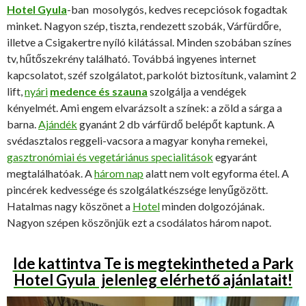
Hotel Gyula
-ban mosolygós, kedves recepciósok fogadtak
minket. Nagyon szép, tiszta, rendezett szobák, Várfürdőre,
illetve a Csigakertre nyíló kilátással. Minden szobában színes
tv, hűtőszekrény található. Továbbá ingyenes internet
kapcsolatot, széf szolgálatot, parkolót biztosítunk, valamint 2
lift,
nyári
medence és szauna
szolgálja a vendégek
kényelmét. Ami engem elvarázsolt a színek: a zöld a sárga a
barna.
Ajándék
gyanánt 2 db várfürdő belépőt kaptunk. A
svédasztalos reggeli-vacsora a magyar konyha remekei,
gasztronómiai és vegetáriánus specialitások
egyaránt
megtalálhatóak. A
három nap
alatt nem volt egyforma étel. A
pincérek kedvessége és szolgálatkészsége lenyűgözött.
Hatalmas nagy köszönet a
Hotel
minden dolgozójának.
Nagyon szépen köszönjük ezt a csodálatos három napot.
Ide kattintva Te is megtekintheted a Park
Hotel Gyula jelenleg elérhető ajánlatait!