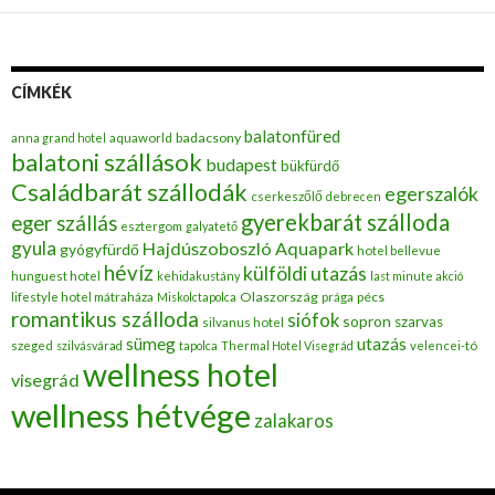
CÍMKÉK
balatonfüred
badacsony
anna grand hotel
aquaworld
balatoni szállások
budapest
bükfürdő
Családbarát szállodák
egerszalók
cserkeszőlő
debrecen
gyerekbarát szálloda
eger szállás
esztergom
galyatető
gyula
Hajdúszoboszló Aquapark
gyógyfürdő
hotel bellevue
hévíz
külföldi utazás
hunguest hotel
kehidakustány
last minute akció
Olaszország
pécs
lifestyle hotel mátraháza
Miskolctapolca
prága
romantikus szálloda
siófok
sopron
szarvas
silvanus hotel
utazás
sümeg
szeged
szilvásvárad
tapolca
Thermal Hotel Visegrád
velencei-tó
wellness hotel
visegrád
wellness hétvége
zalakaros