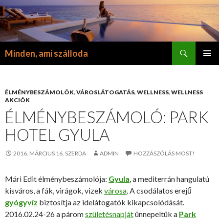
Keresés
Minden, ami szálloda
KILÉPÉS
ELSŐDL
A
MENÜ
TARTALOMBA
ÉLMÉNYBESZÁMOLÓK
,
VÁROSLÁTOGATÁS
,
WELLNESS
,
WELLNESS
AKCIÓK
ÉLMÉNYBESZÁMOLÓ: PARK
HOTEL GYULA
2016. MÁRCIUS 16. SZERDA
ADMIN
HOZZÁSZÓLÁS MOST!
Mári Edit élménybeszámolója:
Gyula
, a mediterrán hangulatú
kisváros, a fák, virágok, vizek
városa
. A csodálatos erejű
gyógyvíz
biztosítja az idelátogatók kikapcsolódását.
2016.02.24-26 a párom
születésnapját
ünnepeltük a
Park