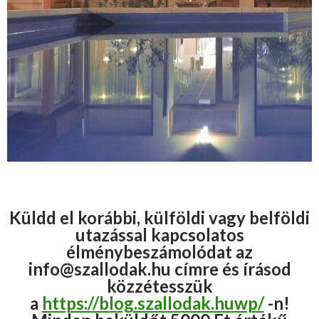
Küldd el korábbi, külföldi vagy belföldi
utazással kapcsolatos
élménybeszámolódat az
info@szallodak.hu címre és írásod
közzétesszük
a
https://blog.szallodak.huwp/
-n!