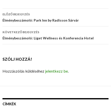
ELŐZŐ BEJEGYZÉS
Bejegyzés
Élménybeszámoló: Park Inn by Radisson Sárvár
navigáció
KÖVETKEZŐ BEJEGYZÉS
Élménybeszámoló: Liget Wellness és Konferencia Hotel
SZÓLJ HOZZÁ!
Hozzászólás küldéséhez
jelentkezz be
.
CÍMKÉK