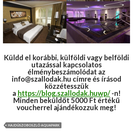
Küldd el korábbi, külföldi vagy belföldi
utazással kapcsolatos
élménybeszámolódat az
info@szallodak.hu címre és írásod
közzétesszük
a
https://blog.szallodak.huwp/
-n!
Minden beküldőt 5000 Ft értékű
voucherrel ajándékozzuk meg!
HAJDÚSZOBOSZLÓ AQUAPARK