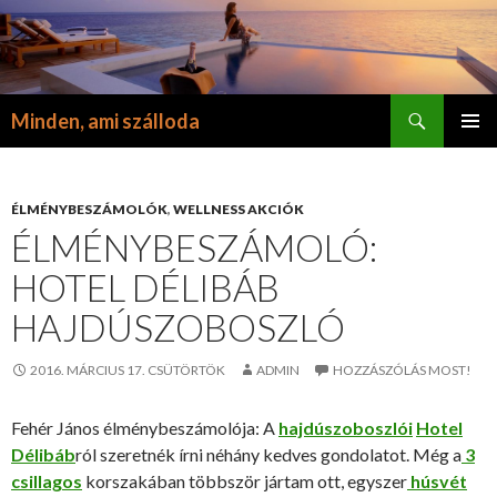
Keresés
Minden, ami szálloda
KILÉPÉS
ELSŐDL
A
MENÜ
TARTALOMBA
ÉLMÉNYBESZÁMOLÓK
,
WELLNESS AKCIÓK
ÉLMÉNYBESZÁMOLÓ:
HOTEL DÉLIBÁB
HAJDÚSZOBOSZLÓ
2016. MÁRCIUS 17. CSÜTÖRTÖK
ADMIN
HOZZÁSZÓLÁS MOST!
Fehér János élménybeszámolója: A
hajdúszoboszlói
Hotel
Délibáb
ról szeretnék írni néhány kedves gondolatot. Még a
3
csillagos
korszakában többször jártam ott, egyszer
húsvét