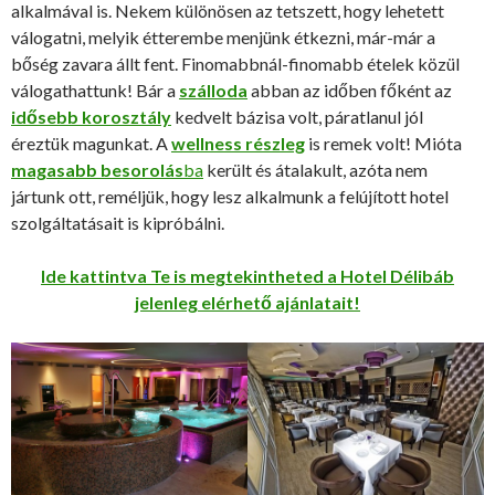
alkalmával is. Nekem különösen az tetszett, hogy lehetett
válogatni, melyik étterembe menjünk étkezni, már-már a
bőség zavara állt fent. Finomabbnál-finomabb ételek közül
válogathattunk! Bár a
szálloda
abban az időben főként az
idősebb korosztály
kedvelt bázisa volt, páratlanul jól
éreztük magunkat. A
wellness részleg
is remek volt! Mióta
magasabb besorolás
ba
került és átalakult, azóta nem
jártunk ott, reméljük, hogy lesz alkalmunk a felújított hotel
szolgáltatásait is kipróbálni.
Ide kattintva Te is megtekintheted a Hotel Délibáb
jelenleg elérhető ajánlatait!