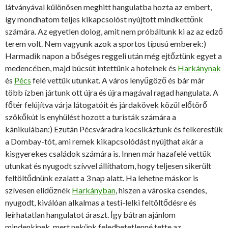
látványával különösen meghitt hangulatba hozta az embert,
így mondhatom teljes kikapcsolóst nyújtott mindkettőnk
számára. Az egyetlen dolog, amit nem próbáltunk ki az az edző
terem volt. Nem vagyunk azok a sportos típusú emberek:)
Harmadik napon a bőséges reggeli után még ejtőztünk egyet a
medencében, majd búcsút intettünk a hotelnek és
Harkánynak
és
Pécs
felé vettük utunkat. A város lenyűgöző és bár már
több ízben jártunk ott újra és újra magával ragad hangulata. A
főtér felújítva várja látogatóit és járdakövek közül előtörő
szökőkút is enyhülést hozott a turisták számára a
kánikulában:) Ezután Pécsváradra kocsikáztunk és felkerestük
a Dombay-tót, ami remek kikapcsolódást nyújthat akár a
kisgyerekes családok számára is. Innen már hazafelé vettük
utunkat és nyugodt szívvel állíthatom, hogy teljesen sikerült
feltöltődnünk ezalatt a 3 nap alatt. Ha lehetne máskor is
szívesen elidőznék
Harkányban
, hiszen a városka csendes,
nyugodt, kiválóan alkalmas a testi-lelki feltöltődésre és
leírhatatlan hangulatot áraszt. Így bátran ajánlom
mindenkinek, mert nekünk feledhetetlenné tette az