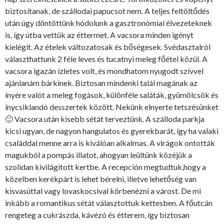
biztosítanak, de szállodai papucsot nem. A teljes feltöltődés
után úgy döntöttünk hódolunk a gasztronómiai élvezeteknek
is, így útba vettük az éttermet. A vacsora minden igényt
kielégít. Az ételek változatosak és bőségesek. Svédasztalról
választhattunk 2 féle leves és tucatnyi meleg főétel közül. A
vacsora igazán ízletes volt, és mondhatom nyugodt szívvel
ajánlanám bárkinek. Biztosan mindenki talál magának az
ínyére valót a meleg fogások, különféle saláták, gyümölcsök és
ínycsiklandó desszertek között. Nekünk elnyerte tetszésünket
🙂 Vacsora után kisebb sétát terveztünk. A szálloda parkja
kicsi ugyan, de nagyon hangulatos és gyerekbarát, így ha valaki
családdal menne arra is kiválóan alkalmas. A virágok ontották
magukból a pompás illatot, ahogyan leültünk közéjük a
szolidan kivilágított kertbe. A recepción megtudtuk,hogy a
közelben kerékpárt is lehet bérelni, illetve lehetőség van
kisvasúttal vagy lovaskocsival körbenézni a várost. De mi
inkább a romantikus sétát választottuk kettesben. A főutcán
rengeteg a cukrászda, kávézó és étterem, így biztosan