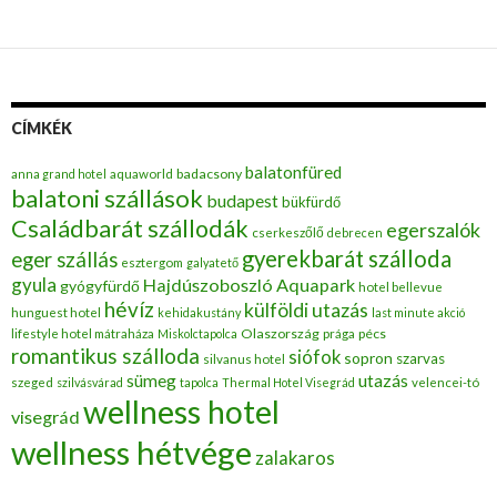
CÍMKÉK
balatonfüred
badacsony
anna grand hotel
aquaworld
balatoni szállások
budapest
bükfürdő
Családbarát szállodák
egerszalók
cserkeszőlő
debrecen
gyerekbarát szálloda
eger szállás
esztergom
galyatető
gyula
Hajdúszoboszló Aquapark
gyógyfürdő
hotel bellevue
hévíz
külföldi utazás
hunguest hotel
kehidakustány
last minute akció
Olaszország
pécs
lifestyle hotel mátraháza
Miskolctapolca
prága
romantikus szálloda
siófok
sopron
szarvas
silvanus hotel
utazás
sümeg
szeged
szilvásvárad
tapolca
Thermal Hotel Visegrád
velencei-tó
wellness hotel
visegrád
wellness hétvége
zalakaros