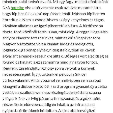
mindenki talál kedvére valót. Mi egy fagyi mellett döntöttünk
🙂 A
hotelbe
visszatérvén már csak az alvás maradt hátra,
hogy kipihenjük az első nap fáradalmait. Másnap kipihenten
ébredtünk. Nem is csoda, hiszen az ágy kényelmes és tágas,
kiválóan alkalmas az igazi pihentető alvásra. A fürdőszoba
tiszta, törölközőből több is van, mint elég. A reggeli legalább
annyira elnyerte tetszésünket, mint az előző napi vacsora.
Nagyon változatos volt a kínálat, hideg és meleg étel,
joghurtok, gabonapelyhek, hideg italok, teák és kávék
egyaránt a rendelkezésünkre álltak. Bőséges volt a zöldség és
gyümölcs kínálat is,ez számomra mindig nagyon fontos.
Reggeli után elindultunk, hogy sorra vegyük a környék
nevezetességeit. Így jutottunk el például a Siklósi
várhoz,valamint Villányba,ahol semmiképpen sem szabad
kihagyni a dióbor kóstolót!:) Esti program gyanánt újra célba
vettük a a szálloda wellness részlegét, de ezúttal a szauna
világra kiélezve. Míg párom a finn szaunát és a gőzkabint
részesítette előnyben, addig én inkább az infraszauna
nyújtotta örömöknek hódoltam. A sószoba lenyűgöző