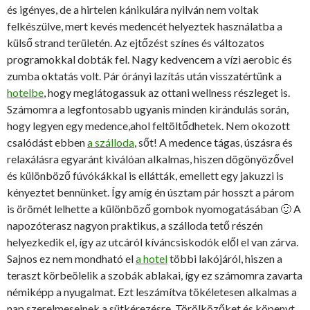
és igényes, de a hirtelen kánikulára nyilván nem voltak
felkészülve, mert kevés medencét helyeztek használatba a
külső strand területén. Az ejtőzést színes és változatos
programokkal dobták fel. Nagy kedvencem a vízi aerobic és
zumba oktatás volt. Pár órányi lazítás után visszatértünk a
hotelbe
, hogy meglátogassuk az ottani wellness részleget is.
Számomra a legfontosabb ugyanis minden kirándulás során,
hogy legyen egy medence,ahol feltöltődhetek. Nem okozott
csalódást ebben
a szálloda
, sőt! A medence tágas, úszásra és
relaxálásra egyaránt kiválóan alkalmas, hiszen dögönyözővel
és különböző fúvókákkal is ellátták, emellett egy jakuzzi is
kényeztet bennünket. Így amíg én úsztam pár hosszt a párom
is örömét lelhette a különböző gombok nyomogatásában 🙂 A
napozóterasz nagyon praktikus, a szálloda tető részén
helyezkedik el, így az utcáról kíváncsiskodók elől el van zárva.
Sajnos ez nem mondható el
a hotel
többi lakójáról, hiszen a
teraszt körbeölelik a szobák ablakai, így ez számomra zavarta
némiképp a nyugalmat. Ezt leszámítva tökéletesen alkalmas a
nap szerelmeseinek a sütkérezésre. Törölközőket és köpenyt