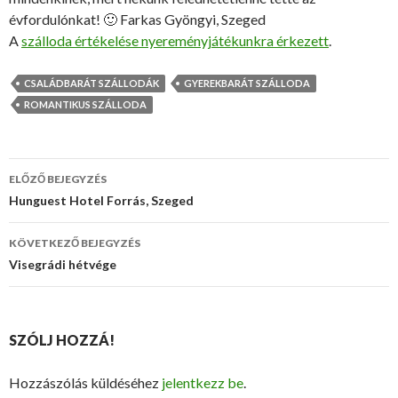
évfordulónkat! 🙂 Farkas Gyöngyi, Szeged
A
szálloda értékelése nyereményjátékunkra érkezett
.
CSALÁDBARÁT SZÁLLODÁK
GYEREKBARÁT SZÁLLODA
ROMANTIKUS SZÁLLODA
ELŐZŐ BEJEGYZÉS
Bejegyzés
Hunguest Hotel Forrás, Szeged
navigáció
KÖVETKEZŐ BEJEGYZÉS
Visegrádi hétvége
SZÓLJ HOZZÁ!
Hozzászólás küldéséhez
jelentkezz be
.