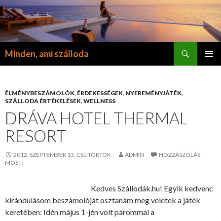
Keresés
Minden, ami szálloda
KILÉPÉS
ELSŐDL
A
MENÜ
TARTALOMBA
ÉLMÉNYBESZÁMOLÓK
,
ÉRDEKESSÉGEK
,
NYEREMÉNYJÁTÉK
,
SZÁLLODA ÉRTÉKELÉSEK
,
WELLNESS
DRÁVA HOTEL THERMAL
RESORT
2012. SZEPTEMBER 13. CSÜTÖRTÖK
ADMIN
HOZZÁSZÓLÁS
MOST!
Kedves Szállodák.hu! Egyik kedvenc
kirándulásom beszámolóját osztanám meg veletek a játék
keretében: Idén május 1-jén volt párommal a