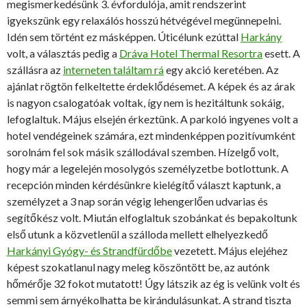
megismerkedésünk 3. évfordulója, amit rendszerint
igyekszünk egy relaxálós hosszú hétvégével megünnepelni.
Idén sem történt ez másképpen. Úticélunk ezúttal
Harkány
volt, a választás pedig a
Dráva Hotel Thermal Resortra
esett. A
szállásra az
interneten találtam rá
egy akció keretében. Az
ajánlat rögtön felkeltette érdeklődésemet. A képek és az árak
is nagyon csalogatóak voltak, így nem is hezitáltunk sokáig,
lefoglaltuk. Május elsején érkeztünk. A parkoló ingyenes volt a
hotel vendégeinek számára, ezt mindenképpen pozitívumként
sorolnám fel sok másik szállodával szemben. Hízelgő volt,
hogy már a legelején mosolygós személyzetbe botlottunk. A
recepción minden kérdésünkre kielégítő választ kaptunk, a
személyzet a 3 nap során végig lehengerlően udvarias és
segítőkész volt. Miután elfoglaltuk szobánkat és bepakoltunk
első utunk a közvetlenül a szálloda mellett elhelyezkedő
Harkányi Gyógy- és Strandfürdőbe
vezetett. Május elejéhez
képest szokatlanul nagy meleg köszöntött be, az autónk
hőmérője 32 fokot mutatott! Úgy látszik az ég is velünk volt és
semmi sem árnyékolhatta be kirándulásunkat. A strand tiszta