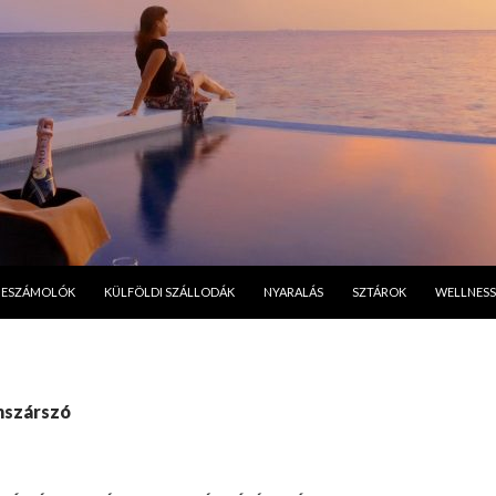
A TARTALOMBA
BESZÁMOLÓK
KÜLFÖLDI SZÁLLODÁK
NYARALÁS
SZTÁROK
WELLNESS
nszárszó