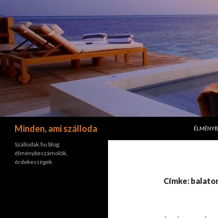
KILÉPÉS 
Keresés
Minden, ami szálloda
ÉLMÉNY
Szallodak.hu blog:
élménybeszámolók,
érdekességek
Címke: balato