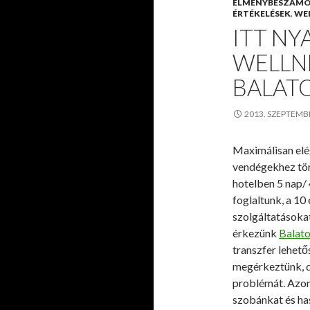
ÉLMÉNYBESZÁM
ÉRTÉKELÉSEK
,
WE
ITT NY
WELLNE
BALAT
2013. SZEPTEMB
Maximálisan elé
vendégekhez tör
hotelben 5 nap/ 
foglaltunk, a 10
szolgáltatásoka
érkezünk
Balat
transzfer lehető
megérkeztünk, de
problémát. Azonn
szobánkat és has