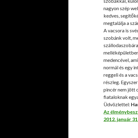
szobákkal, külön
nagyon szép well
kedves, segítők
megtalálja a szá
A vacsora is své
szobánk volt, me
szállodaszobára,
melléképületben
medencével, ami
normál és egy in
reggeli és a vacs
részleg. Egyszer
pincér nem jött 
fiataloknak egya
Üdvözlettel:
Ha
Az élménybesz
2012. január 31