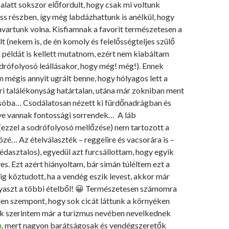
latt sokszor előfordult, hogy csak mi voltunk
ss részben, így még labdázhattunk is anélkül, hogy
zavartunk volna. Kisfiamnak a favorit természetesen a
t (nekem is, de én komoly és felelősségteljes szülő
 példát is kellett mutatnom, ezért nem kiabáltam
drófolyosó leállásakor, hogy még! még!). Ennek
am mégis annyit ugrált benne, hogy hólyagos lett a
i találékonyság határtalan, utána már zokniban ment
sóba… Csodálatosan nézett ki fürdőnadrágban és
ye vannak fontossági sorrendek… A láb
(ezzel a sodrófolyosó mellőzése) nem tartozott a
zé… Az ételválaszték – reggelire és vacsorára is –
édasztalos), egyedül azt furcsállottam, hogy egyik
ves. Ezt azért hiányoltam, bár simán túléltem ezt a
g köztudott, ha a vendég eszik levest, akkor már
aszt a többi ételből! 😀 Természetesen számomra
len szempont, hogy sok cicát láttunk a környéken
ik szerintem már a turizmus nevében nevelkednek
n
, mert nagyon barátságosak és vendégszeretők