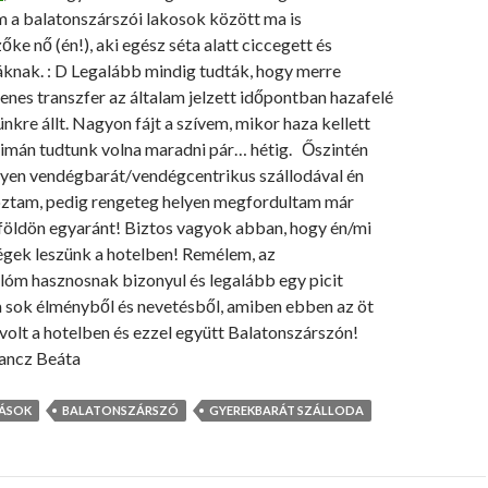
m a balatonszárszói lakosok között ma is
ke nő (én!), aki egész séta alatt ciccegett és
áknak. : D Legalább mindig tudták, hogy merre
yenes transzfer az általam jelzett időpontban hazafelé
ünkre állt. Nagyon fájt a szívem, mikor haza kellett
simán tudtunk volna maradni pár… hétig. Őszintén
yen vendégbarát/vendégcentrikus szállodával én
ztam, pedig rengeteg helyen megfordultam már
lföldön egyaránt! Biztos vagyok abban, hogy én/mi
égek leszünk a hotelben! Remélem, az
m hasznosnak bizonyul és legalább egy picit
a sok élményből és nevetésből, amiben ebben az öt
olt a hotelben és ezzel együtt Balatonszárszón!
sancz Beáta
LÁSOK
BALATONSZÁRSZÓ
GYEREKBARÁT SZÁLLODA