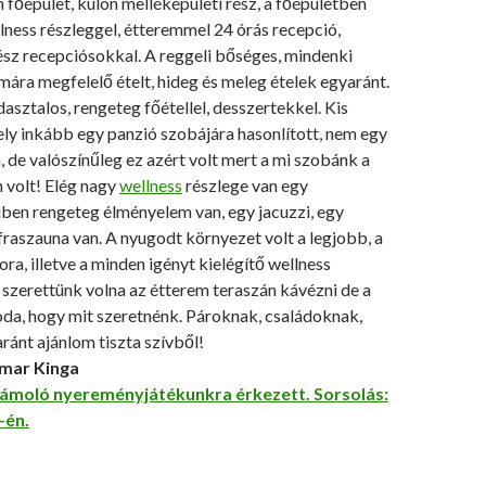
 főépület, külön melléképületi rész, a főépületben
ness részleggel, étteremmel 24 órás recepció,
ész recepciósokkal. A reggeli bőséges, mindenki
mára megfelelő ételt, hideg és meleg ételek egyaránt.
dasztalos, rengeteg főétellel, desszertekkel. Kis
ly inkább egy panzió szobájára hasonlított, nem egy
 de valószínűleg ez azért volt mert a mi szobánk a
 volt! Elég nagy
wellness
részlege van egy
ben rengeteg élményelem van, egy jacuzzi, egy
fraszauna van. A nyugodt környezet volt a legjobb, a
ora, illetve a minden igényt kielégítő wellness
 szerettünk volna az étterem teraszán kávézni de a
oda, hogy mit szeretnénk. Pároknak, családoknak,
ránt ajánlom tiszta szívből!
mar Kinga
ámoló nyereményjátékunkra érkezett. Sorsolás:
-én.