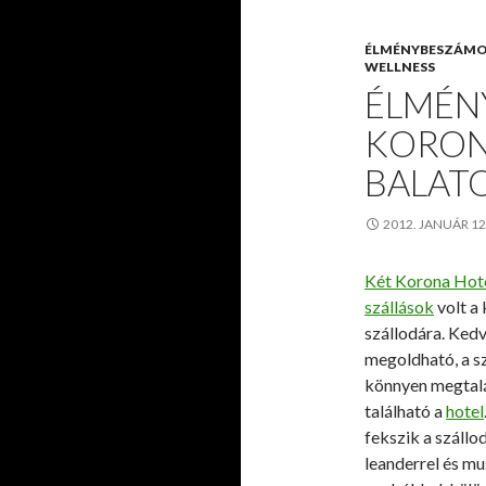
ÉLMÉNYBESZÁM
WELLNESS
ÉLMÉN
KORON
BALAT
2012. JANUÁR 1
Két Korona Hot
szállások
volt a 
szállodára. Ked
megoldható, a s
könnyen megtalál
található a
hotel
fekszik a szállod
leanderrel és mus