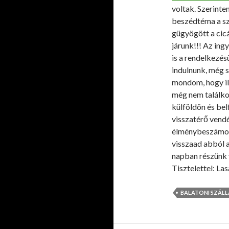
voltak. Szerinte
beszédtéma a sző
gügyögött a cic
járunk!!! Az ing
is a rendelkezés
indulnunk, még 
mondom, hogy il
még nem találko
külföldön és be
visszatérő vend
élménybeszámoló
visszaad abból 
napban részünk v
Tisztelettel: La
BALATONI SZÁL