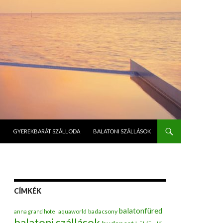
GYEREKBARÁT SZÁLLODA
BALATONI SZÁLLÁSOK
CÍMKÉK
balatonfüred
badacsony
anna grand hotel
aquaworld
balatoni szállások