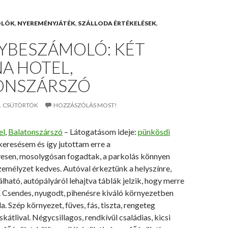
OLÓK
,
NYEREMÉNYJÁTÉK
,
SZÁLLODA ÉRTÉKELÉSEK
,
YBESZÁMOLÓ: KÉT
A HOTEL,
ONSZÁRSZÓ
2. CSÜTÖRTÖK
HOZZÁSZÓLÁS MOST!
el
,
Balatonszárszó
– Látogatásom ideje:
pünkösdi
keresésem és így jutottam erre a
vesen, mosolygósan fogadtak, a parkolás könnyen
zemélyzet kedves. Autóval érkeztünk a helyszínre,
ható, autópályáról lehajtva táblák jelzik, hogy merre
. Csendes, nyugodt, pihenésre kiváló környezetben
a. Szép környezet, füves, fás, tiszta, rengeteg
kátlival. Négycsillagos, rendkívül családias, kicsi