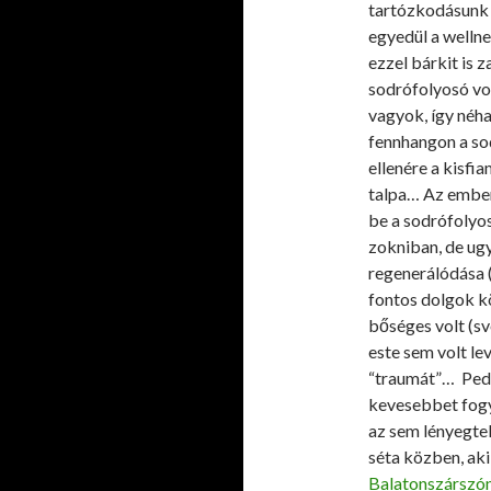
tartózkodásunk a
egyedül a wellne
ezzel bárkit is 
sodrófolyosó vol
vagyok, így néha
fennhangon a so
ellenére a kisfi
talpa… Az ember
be a sodrófolyo
zokniban, de ug
regenerálódása 
fontos dolgok kö
bőséges volt (sv
este sem volt le
“traumát”… Pedi
kevesebbet fogy
az sem lényegte
séta közben, ak
Balatonszárszó