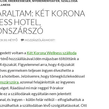
OLÓK
,
ÉRDEKESSÉGEK
,
NYEREMÉNYJÁTÉK
,
SZÁLLODA
LLNESS
ARALTAM: KÉT KORONA
SS HOTEL,
ONSZÁRSZÓ
ER 30. HÉTFŐ
HOZZÁSZÓLÁS MOST!
gedett voltam a
Két Korona Wellness szálloda
ténő hozzáállásával.Idén májusban töltöttünk a
4 éjszakát. Figyelemmel arra, hogy 4 éjszakát
 éves gyermekem teljesen ingyen élvezhette a
t a hotelben. Jelzésemre, hogy tömegközlekedéssel
onszárszóra
, azonnal felajánlották az ingyenes
séget. Ráadásul mi már reggel 9 órakor
 ez a szállodának egyáltalán nem jelentett
al, és ingyen – külön felár nélkül – elfoglalhattuk a
ználhattuk a szállodában lévő szolgáltatásokat. Ott