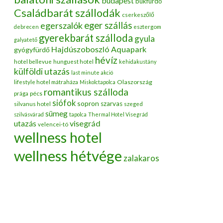
budapest
bükfürdő
Családbarát szállodák
cserkeszőlő
egerszalók
eger szállás
debrecen
esztergom
gyerekbarát szálloda
gyula
galyatető
Hajdúszoboszló Aquapark
gyógyfürdő
hévíz
hotel bellevue
hunguest hotel
kehidakustány
külföldi utazás
last minute akció
Olaszország
lifestyle hotel mátraháza
Miskolctapolca
romantikus szálloda
pécs
prága
siófok
sopron
szarvas
silvanus hotel
szeged
sümeg
szilvásvárad
tapolca
Thermal Hotel Visegrád
utazás
visegrád
velencei-tó
wellness hotel
wellness hétvége
zalakaros