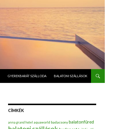
GYEREKBARÁT SZÁLLODA
BALATONI SZÁLLÁSOK
CÍMKÉK
balatonfüred
badacsony
anna grand hotel
aquaworld
balatoni szállások