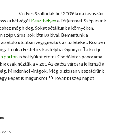
Kedves Szallodak.hu! 2009 kora tavaszán
hosszú hétvégét
Keszthelyen
a Férjemmel. Szép időnk
zéshez még hideg. Sokat sétáltunk a környéken.
 szép város, sok látnivalóval. Bementünk a
l a sétáló utcában végignéztük az üzleteket. Közben
togattunk a Festetics kastélyba. Gyönyörű a kertje.
on parton
is hattyúkat etetni. Csodálatos panoráma
ákig csak néztük a vizet. Az egész városra jellemző a
aság. Mindenhol virágok. Még biztosan visszatérünk
egy képet is magunkról 🙂 További szép napot!
s
és
ó
GYZÉS