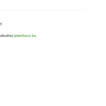
!
ldéséhez
jelentkezz be
.