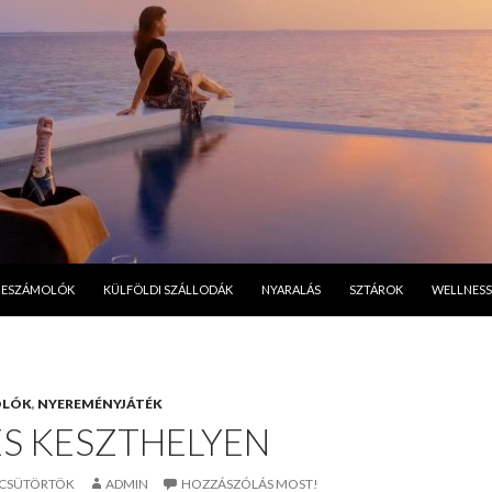
A TARTALOMBA
BESZÁMOLÓK
KÜLFÖLDI SZÁLLODÁK
NYARALÁS
SZTÁROK
WELLNESS
OLÓK
,
NYEREMÉNYJÁTÉK
ÉS KESZTHELYEN
. CSÜTÖRTÖK
ADMIN
HOZZÁSZÓLÁS MOST!