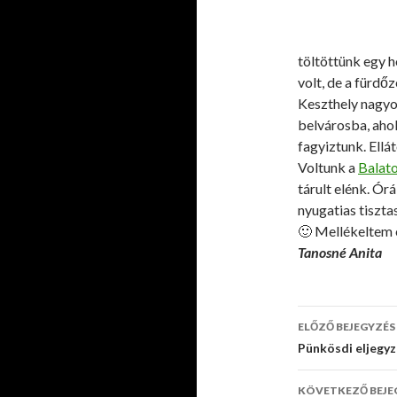
töltöttünk egy 
volt, de a fürdő
Keszthely nagyon
belvárosba, aho
fagyiztunk. Ellá
Voltunk a
Balat
tárult elénk. Ór
nyugatias tiszt
🙂 Mellékeltem 
Tanosné Anita
ELŐZŐ BEJEGYZÉS
Bejegyzé
Pünkösdi eljegyz
navigáci
KÖVETKEZŐ BEJE