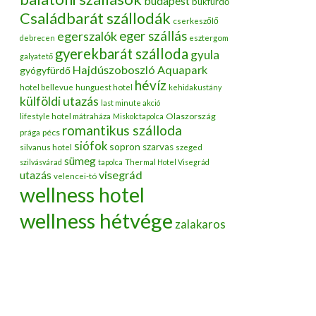
budapest
bükfürdő
Családbarát szállodák
cserkeszőlő
egerszalók
eger szállás
debrecen
esztergom
gyerekbarát szálloda
gyula
galyatető
Hajdúszoboszló Aquapark
gyógyfürdő
hévíz
hotel bellevue
hunguest hotel
kehidakustány
külföldi utazás
last minute akció
Olaszország
lifestyle hotel mátraháza
Miskolctapolca
romantikus szálloda
pécs
prága
siófok
sopron
szarvas
silvanus hotel
szeged
sümeg
szilvásvárad
tapolca
Thermal Hotel Visegrád
utazás
visegrád
velencei-tó
wellness hotel
wellness hétvége
zalakaros