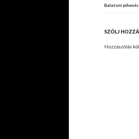
Balatoni pihenés
SZÓLJ HOZZÁ
Hozzászólás kü