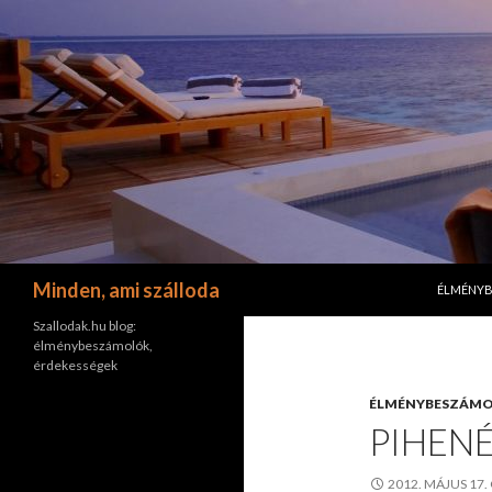
KILÉPÉS 
Keresés
Minden, ami szálloda
ÉLMÉNY
Szallodak.hu blog:
élménybeszámolók,
érdekességek
ÉLMÉNYBESZÁM
PIHEN
2012. MÁJUS 17