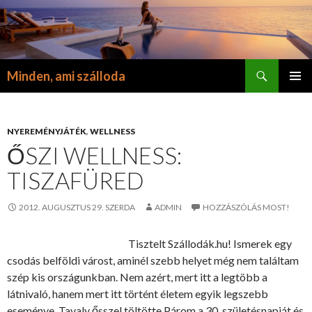
Keresés
Minden, ami szálloda
KILÉPÉS
ELSŐDL
A
MENÜ
TARTALOMBA
NYEREMÉNYJÁTÉK
,
WELLNESS
ŐSZI WELLNESS:
TISZAFÜRED
2012. AUGUSZTUS 29. SZERDA
ADMIN
HOZZÁSZÓLÁS MOST!
Tisztelt Szállodák.hu! Ismerek egy
csodás belföldi várost, aminél szebb helyet még nem találtam
szép kis országunkban. Nem azért, mert itt a legtöbb a
látnivaló, hanem mert itt történt életem egyik legszebb
eseménye. Tavaly ősszel töltötte Párom a 30. születésnapját és