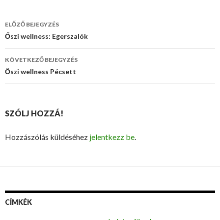
ELŐZŐ BEJEGYZÉS
Bejegyzés
Őszi wellness: Egerszalók
navigáció
KÖVETKEZŐ BEJEGYZÉS
Őszi wellness Pécsett
SZÓLJ HOZZÁ!
Hozzászólás küldéséhez
jelentkezz be
.
CÍMKÉK