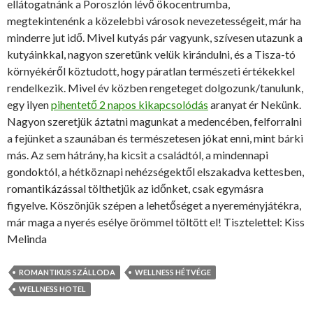
ellátogatnánk a Poroszlón lévő ökocentrumba,
megtekintenénk a közelebbi városok nevezetességeit, már ha
minderre jut idő. Mivel kutyás pár vagyunk, szívesen utazunk a
kutyáinkkal, nagyon szeretünk velük kirándulni, és a Tisza-tó
környékéről köztudott, hogy páratlan természeti értékekkel
rendelkezik. Mivel év közben rengeteget dolgozunk/tanulunk,
egy ilyen
pihentető 2 napos kikapcsolódás
aranyat ér Nekünk.
Nagyon szeretjük áztatni magunkat a medencében, felforralni
a fejünket a szaunában és természetesen jókat enni, mint bárki
más. Az sem hátrány, ha kicsit a családtól, a mindennapi
gondoktól, a hétköznapi nehézségektől elszakadva kettesben,
romantikázással tölthetjük az időnket, csak egymásra
figyelve. Köszönjük szépen a lehetőséget a nyereményjátékra,
már maga a nyerés esélye örömmel töltött el! Tisztelettel: Kiss
Melinda
ROMANTIKUS SZÁLLODA
WELLNESS HÉTVÉGE
WELLNESS HOTEL