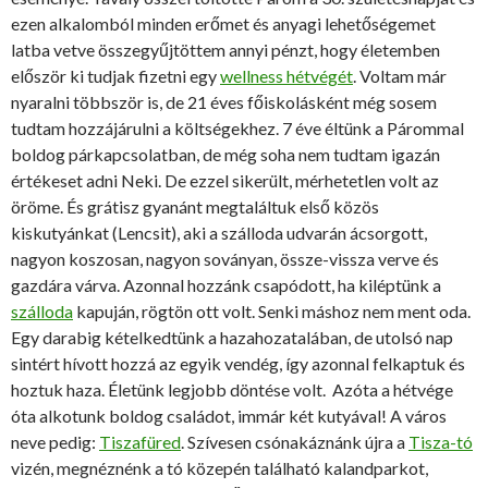
ezen alkalomból minden erőmet és anyagi lehetőségemet
latba vetve összegyűjtöttem annyi pénzt, hogy életemben
először ki tudjak fizetni egy
wellness hétvégét
. Voltam már
nyaralni többször is, de 21 éves főiskolásként még sosem
tudtam hozzájárulni a költségekhez. 7 éve éltünk a Párommal
boldog párkapcsolatban, de még soha nem tudtam igazán
értékeset adni Neki. De ezzel sikerült, mérhetetlen volt az
öröme. És grátisz gyanánt megtaláltuk első közös
kiskutyánkat (Lencsit), aki a szálloda udvarán ácsorgott,
nagyon koszosan, nagyon soványan, össze-vissza verve és
gazdára várva. Azonnal hozzánk csapódott, ha kiléptünk a
szálloda
kapuján, rögtön ott volt. Senki máshoz nem ment oda.
Egy darabig kételkedtünk a hazahozatalában, de utolsó nap
sintért hívott hozzá az egyik vendég, így azonnal felkaptuk és
hoztuk haza. Életünk legjobb döntése volt. Azóta a hétvége
óta alkotunk boldog családot, immár két kutyával! A város
neve pedig:
Tiszafüred
. Szívesen csónakáznánk újra a
Tisza-tó
vizén, megnéznénk a tó közepén található kalandparkot,