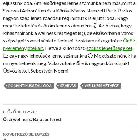
eljussunk oda. Ami elsődleges lenne számunka nem más, mint a
Szarvasi Arborétum és a Körös-Maros Nemzeti Park. Biztos
nagyon szép lehet, ráadásul régi álmunk is eljutni oda. Nagy
megtiszteltetés és öröm lenne számunkra 🙂 Az biztos, hogy
kihasználnánk a wellness részleget is ;), de elsősorban a város
szépségeit szeretnénk felfedezni. Szoktam nézegetni az
Önök
nyereményjátékait
, illetve a különböző
szállás lehetőségeket
.
Ez egy nagy lehetőség lenne számunkra 🙂 Megtisztelnének ha
mi nyerhetnénk meg. Válaszukat előre is nagyon köszönjük!
Üdvözlettel, Sebestyén Noémi
ROMANTIKUS SZÁLLODA
SZARVAS
WELLNESS HÉTVÉGE
ELŐZŐ BEJEGYZÉS
Bejegyzés
Őszi wellness: Balatonfüred
navigáció
KÖVETKEZŐ BEJEGYZÉS