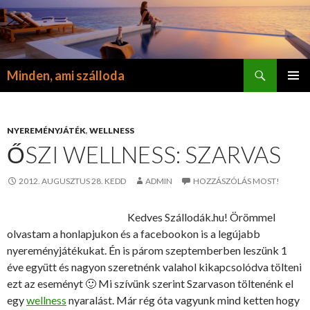
Keresés
Minden, ami szálloda
KILÉPÉS
ELSŐDL
A
MENÜ
TARTALOMBA
NYEREMÉNYJÁTÉK
,
WELLNESS
ŐSZI WELLNESS: SZARVAS
2012. AUGUSZTUS 28. KEDD
ADMIN
HOZZÁSZÓLÁS MOST!
Kedves Szállodák.hu! Örömmel
olvastam a honlapjukon és a facebookon is a legújabb
nyereményjátékukat. Én is párom szeptemberben leszünk 1
éve együtt és nagyon szeretnénk valahol kikapcsolódva tölteni
ezt az eseményt 🙂 Mi szívünk szerint Szarvason töltenénk el
egy
wellness
nyaralást. Már rég óta vagyunk mind ketten hogy