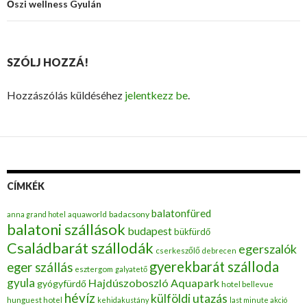
Őszi wellness Gyulán
SZÓLJ HOZZÁ!
Hozzászólás küldéséhez
jelentkezz be
.
CÍMKÉK
balatonfüred
badacsony
anna grand hotel
aquaworld
balatoni szállások
budapest
bükfürdő
Családbarát szállodák
egerszalók
cserkeszőlő
debrecen
gyerekbarát szálloda
eger szállás
esztergom
galyatető
gyula
Hajdúszoboszló Aquapark
gyógyfürdő
hotel bellevue
hévíz
külföldi utazás
hunguest hotel
kehidakustány
last minute akció