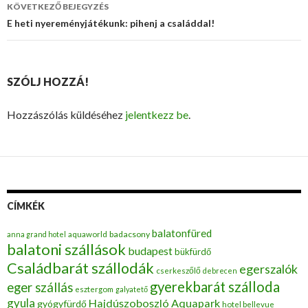
navigáció
KÖVETKEZŐ BEJEGYZÉS
E heti nyereményjátékunk: pihenj a családdal!
SZÓLJ HOZZÁ!
Hozzászólás küldéséhez
jelentkezz be
.
CÍMKÉK
balatonfüred
badacsony
anna grand hotel
aquaworld
balatoni szállások
budapest
bükfürdő
Családbarát szállodák
egerszalók
cserkeszőlő
debrecen
gyerekbarát szálloda
eger szállás
esztergom
galyatető
gyula
Hajdúszoboszló Aquapark
gyógyfürdő
hotel bellevue