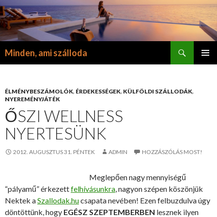
Keresés
Minden, ami szálloda
KILÉPÉS
ELSŐDL
A
MENÜ
TARTALOMBA
ÉLMÉNYBESZÁMOLÓK
,
ÉRDEKESSÉGEK
,
KÜLFÖLDI SZÁLLODÁK
,
NYEREMÉNYJÁTÉK
ŐSZI WELLNESS
NYERTESÜNK
2012. AUGUSZTUS 31. PÉNTEK
ADMIN
HOZZÁSZÓLÁS MOST!
Meglepően nagy mennyiségű
“pályamű” érkezett
felhívásunkra
, nagyon szépen köszönjük
Nektek a
Szallodak.hu
csapata nevében! Ezen felbuzdulva úgy
döntöttünk, hogy
EGÉSZ SZEPTEMBERBEN
lesznek ilyen