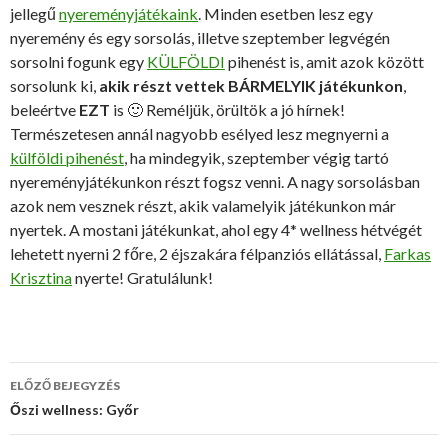
jellegű
nyereményjátékaink
. Minden esetben lesz egy
nyeremény és egy sorsolás, illetve szeptember legvégén
sorsolni fogunk egy
KÜLFÖLDI
pihenést is, amit azok között
sorsolunk ki,
akik részt vettek BÁRMELYIK játékunkon
,
beleértve
EZT
is 🙂 Reméljük, örültök a jó hírnek!
Természetesen annál nagyobb esélyed lesz megnyerni a
külföldi pihenést
, ha mindegyik, szeptember végig tartó
nyereményjátékunkon részt fogsz venni. A nagy sorsolásban
azok nem vesznek részt, akik valamelyik játékunkon már
nyertek. A mostani játékunkat, ahol egy 4* wellness hétvégét
lehetett nyerni 2 főre, 2 éjszakára félpanziós ellátással,
Farkas
Krisztina
nyerte! Gratulálunk!
ELŐZŐ BEJEGYZÉS
Bejegyzés
Őszi wellness: Győr