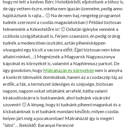
hogy mi lett a kedves Bérc Hotelünkből, eljutottunk a tóhoz is,
de úgy vettem észre, mintha nem igazán üzemelne, pedig anno
hajókáztunk is rajta… 🙁 Na de nem baj, rengeteg programot
tudnék szervezni a csodás magaslatokban:) Például biztosan
felmennénk a Kékestetőre is! 🙂 Délután igénybe vennénk a
szálloda szolgáltatásait is, Férjem szaunázni, én pedig órákig
tudnék a medencében úszkálni, aztán pihenésképpen
olvasgatni egy kicsit a vacsora előtt. Éjjel biztosan nem kéne
altatni minket…:) Megnéznék a Magyarok Nagyasszonya
kápolnát és környékét is, valamint a Naphimnusz parkot. De
úgy gondolom, hogy
Mátraházán és környékén
nem is annyira
a konkrét látnivalók dominálnak, hanem az a csodaszép táj, az
erdők, a fák, a természet üdeséges és szépsége, biztosan
nagyon, nagyon sokat sétálnánk arrafelé, hátha valami
kirakodóvásárra is bukkannánk, ahol tudnánk vásárolni
szuvenírt 🙂 A lényeg, hogy ki tudnánk pihenni magunkat és a
kisbabánknak is el tudnánk mondani később, milyen csodás
helyen járt még a pocakomban! Mátraházát így is megéri
“látni”… Beküldő: Baranyai Ferencné