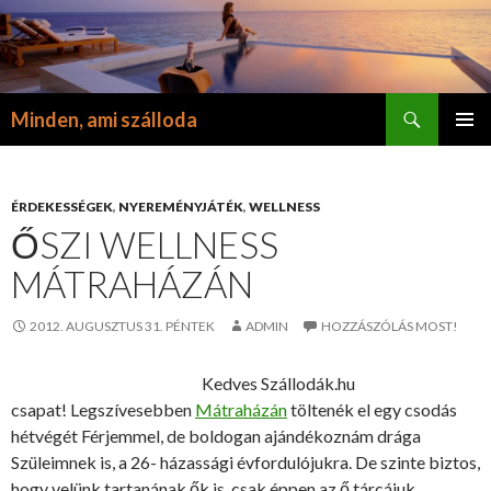
Keresés
Minden, ami szálloda
KILÉPÉS
ELSŐDL
A
MENÜ
TARTALOMBA
ÉRDEKESSÉGEK
,
NYEREMÉNYJÁTÉK
,
WELLNESS
ŐSZI WELLNESS
MÁTRAHÁZÁN
2012. AUGUSZTUS 31. PÉNTEK
ADMIN
HOZZÁSZÓLÁS MOST!
Kedves Szállodák.hu
csapat! Legszívesebben
Mátraházán
töltenék el egy csodás
hétvégét Férjemmel, de boldogan ajándékoznám drága
Szüleimnek is, a 26- házassági évfordulójukra. De szinte biztos,
hogy velünk tartanának ők is, csak éppen az ő tárcájuk