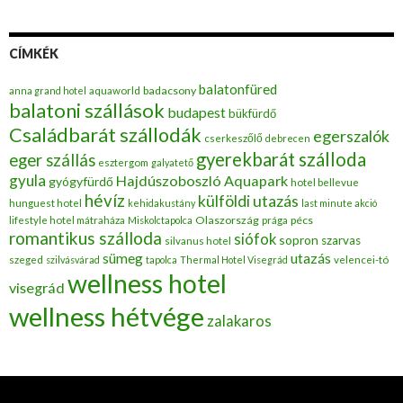
CÍMKÉK
balatonfüred
badacsony
anna grand hotel
aquaworld
balatoni szállások
budapest
bükfürdő
Családbarát szállodák
egerszalók
cserkeszőlő
debrecen
gyerekbarát szálloda
eger szállás
esztergom
galyatető
gyula
Hajdúszoboszló Aquapark
gyógyfürdő
hotel bellevue
hévíz
külföldi utazás
hunguest hotel
kehidakustány
last minute akció
Olaszország
pécs
lifestyle hotel mátraháza
Miskolctapolca
prága
romantikus szálloda
siófok
sopron
szarvas
silvanus hotel
utazás
sümeg
szeged
szilvásvárad
tapolca
Thermal Hotel Visegrád
velencei-tó
wellness hotel
visegrád
wellness hétvége
zalakaros