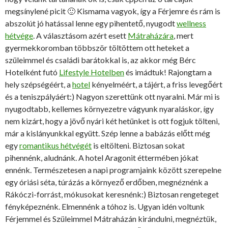
megsínylené picit 🙂 Kismama vagyok, így a Férjemre és rám is
abszolút jó hatással lenne egy pihentető, nyugodt
wellness
hétvége
. A választásom azért esett
Mátraházára
, mert
gyermekkoromban többször töltöttem ott heteket a
szüleimmel és családi barátokkal is, az akkor még Bérc
Hotelként futó
Lifestyle Hotelben
és imádtuk! Rajongtam a
hely szépségéért, a
hotel
kényelméért, a tájért, a friss levegőért
és a teniszpályáért:) Nagyon szerettünk ott nyaralni. Már mi is
nyugodtabb, kellemes környezetre vágyunk nyaraláskor, így
nem kizárt, hogy a jövő nyári két hetünket is ott fogjuk tölteni,
már a kislányunkkal együtt. Szép lenne a babázás előtt még
egy
romantikus hétvégét
is eltölteni. Biztosan sokat
pihennénk, aludnánk. A hotel Aragonit éttermében jókat
ennénk. Természetesen a napi programjaink között szerepelne
egy óriási séta, túrázás a környező erdőben, megnéznénk a
Rákóczi-forrást, mókusokat keresnénk:) Biztosan rengeteget
fényképeznénk. Elmennénk a tóhoz is. Ugyan idén voltunk
Férjemmel és Szüleimmel Mátraházán kirándulni, megnéztük,