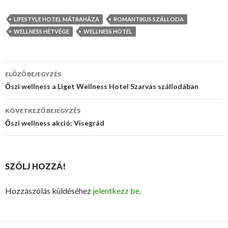
LIFESTYLE HOTEL MÁTRAHÁZA
ROMANTIKUS SZÁLLODA
WELLNESS HÉTVÉGE
WELLNESS HOTEL
ELŐZŐ BEJEGYZÉS
Bejegyzés
Őszi wellness a Liget Wellness Hotel Szarvas szállodában
navigáció
KÖVETKEZŐ BEJEGYZÉS
Őszi wellness akció: Visegrád
SZÓLJ HOZZÁ!
Hozzászólás küldéséhez
jelentkezz be
.