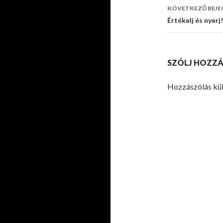
navigáci
KÖVETKEZŐ BEJE
Értékelj és nyerj!
SZÓLJ HOZZÁ
Hozzászólás kü