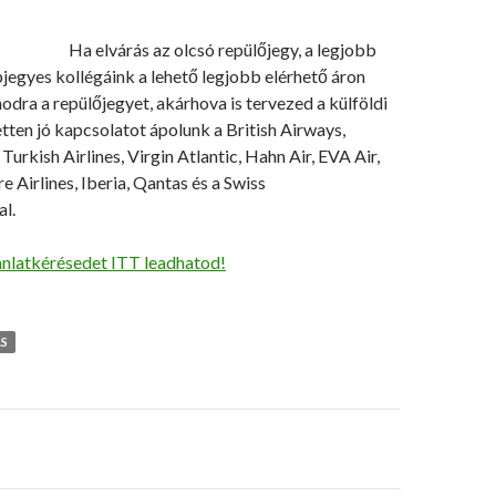
Ha elvárás az olcsó repülőjegy, a legjobb
pjegyes kollégáink a lehető legjobb elérhető áron
odra a repülőjegyet, akárhova is tervezed a külföldi
etten jó kapcsolatot ápolunk a British Airways,
Turkish Airlines, Virgin Atlantic, Hahn Air, EVA Air,
re Airlines, Iberia, Qantas és a Swiss
l.
ánlatkérésedet ITT leadhatod!
ÁS
s