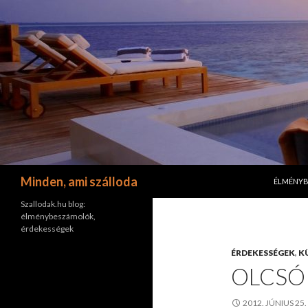
KILÉPÉS 
Keresés
Minden, ami szálloda
ÉLMÉNY
Szallodak.hu blog:
élménybeszámolók,
érdekességek
ÉRDEKESSÉGEK
,
K
OLCSÓ
2012. JÚNIUS 25