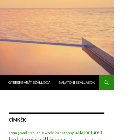
GYEREKBARÁT SZÁLLODA
BALATONI SZÁLLÁSOK
CÍMKÉK
balatonfüred
badacsony
anna grand hotel
aquaworld
balatoni szállások