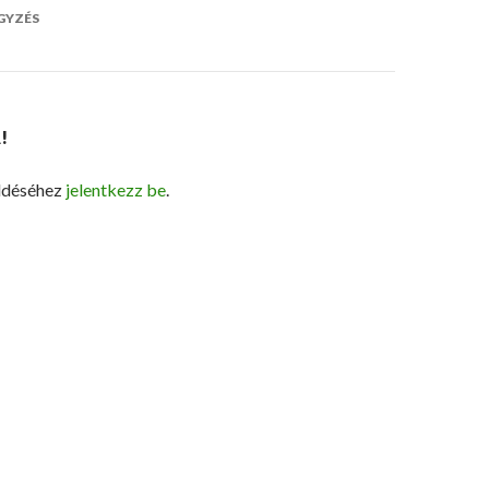
ó
GYZÉS
!
ldéséhez
jelentkezz be
.