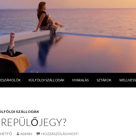
A TARTALOMBA
BESZÁMOLÓK
KÜLFÖLDI SZÁLLODÁK
NYARALÁS
SZTÁROK
WELLNESS
ÜLFÖLDI SZÁLLODÁK
 REPÜLŐJEGY?
. HÉTFŐ
ADMIN
HOZZÁSZÓLÁS MOST!