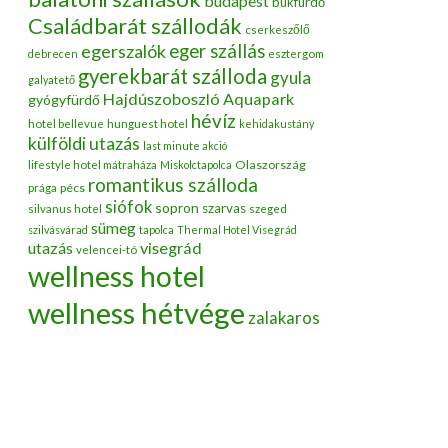
budapest
bükfürdő
Családbarát szállodák
cserkeszőlő
egerszalók
eger szállás
debrecen
esztergom
gyerekbarát szálloda
gyula
galyatető
Hajdúszoboszló Aquapark
gyógyfürdő
hévíz
hotel bellevue
hunguest hotel
kehidakustány
külföldi utazás
last minute akció
Olaszország
lifestyle hotel mátraháza
Miskolctapolca
romantikus szálloda
pécs
prága
siófok
sopron
szarvas
silvanus hotel
szeged
sümeg
szilvásvárad
tapolca
Thermal Hotel Visegrád
utazás
visegrád
velencei-tó
wellness hotel
wellness hétvége
zalakaros