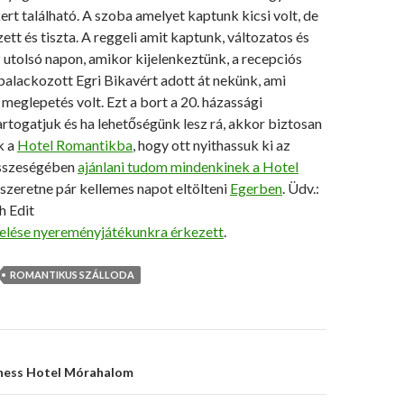
ert található. A szoba amelyet kaptunk kicsi volt, de
tt és tiszta. A reggeli amit kaptunk, változatos és
 utolsó napon, amikor kijelenkeztünk, a recepciós
palackozott Egri Bikavért adott át nekünk, ami
eglepetés volt. Ezt a bort a 20. házassági
rtogatjuk és ha lehetőségünk lesz rá, akkor biztosan
k a
Hotel Romantikba
, hogy ott nyithassuk ki az
Összeségében
ajánlani tudom mindenkinek a Hotel
i szeretne pár kellemes napot eltölteni
Egerben
. Üdv.:
h Edit
kelése nyereményjátékunkra érkezett
.
ROMANTIKUS SZÁLLODA
s
ness Hotel Mórahalom