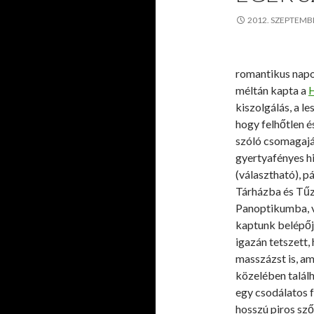
2012. SZEPTEMB
romantikus napo
méltán kapta a
H
kiszolgálás, a l
hogy felhőtlen é
szóló csomagajá
gyertyafényes h
(választható), p
Tárházba és Tűz
Panoptikumba, v
kaptunk belépőj
igazán tetszett,
masszázst is, am
közelében találh
egy csodálatos f
hosszú piros sző