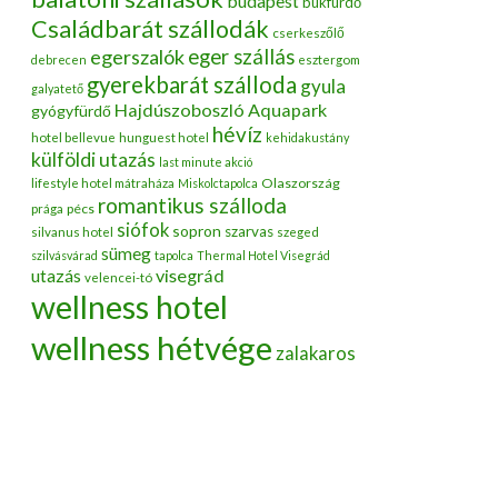
budapest
bükfürdő
Családbarát szállodák
cserkeszőlő
egerszalók
eger szállás
debrecen
esztergom
gyerekbarát szálloda
gyula
galyatető
Hajdúszoboszló Aquapark
gyógyfürdő
hévíz
hotel bellevue
hunguest hotel
kehidakustány
külföldi utazás
last minute akció
Olaszország
lifestyle hotel mátraháza
Miskolctapolca
romantikus szálloda
pécs
prága
siófok
sopron
szarvas
silvanus hotel
szeged
sümeg
szilvásvárad
tapolca
Thermal Hotel Visegrád
utazás
visegrád
velencei-tó
wellness hotel
wellness hétvége
zalakaros