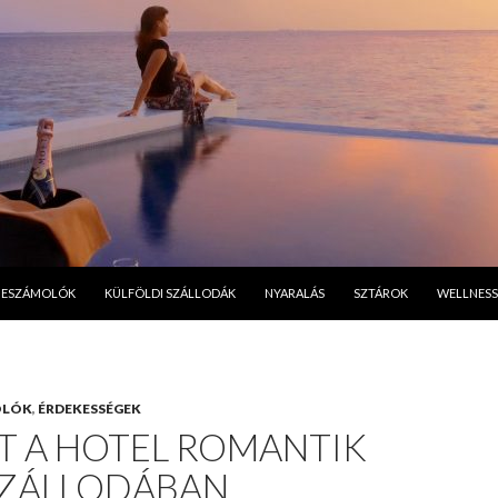
A TARTALOMBA
BESZÁMOLÓK
KÜLFÖLDI SZÁLLODÁK
NYARALÁS
SZTÁROK
WELLNESS
OLÓK
,
ÉRDEKESSÉGEK
T A HOTEL ROMANTIK
SZÁLLODÁBAN