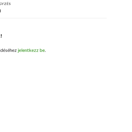
ó
GYZÉS
d
!
ldéséhez
jelentkezz be
.