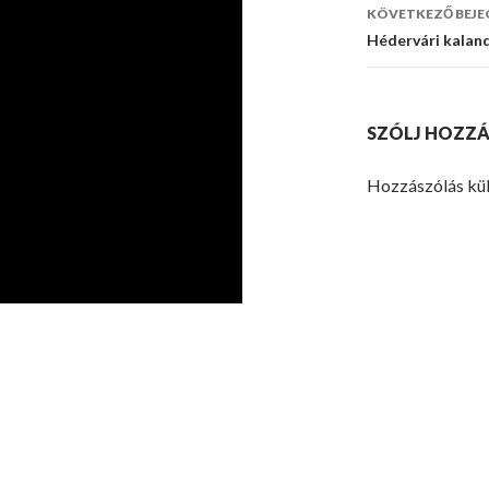
navigáci
KÖVETKEZŐ BEJE
Hédervári kalan
SZÓLJ HOZZÁ
Hozzászólás kü