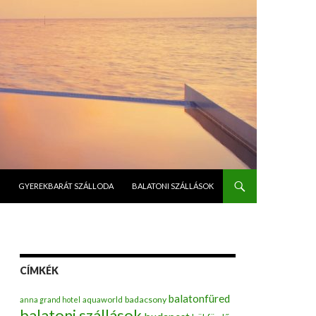
GYEREKBARÁT SZÁLLODA
BALATONI SZÁLLÁSOK
CÍMKÉK
balatonfüred
badacsony
anna grand hotel
aquaworld
balatoni szállások