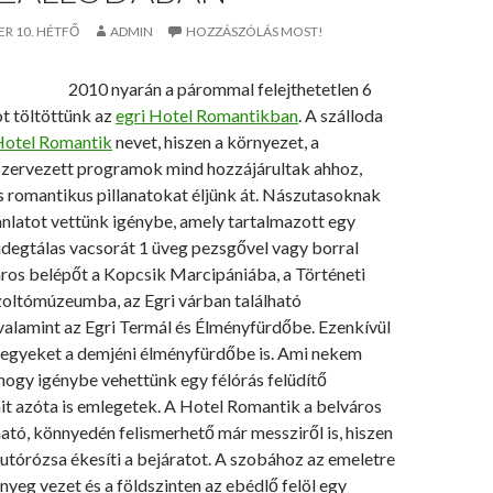
ER 10. HÉTFŐ
ADMIN
HOZZÁSZÓLÁS MOST!
2010 nyarán a párommal felejthetetlen 6
t töltöttünk az
egri Hotel Romantikban
. A szálloda
otel Romantik
nevet, hiszen a környezet, a
eszervezett programok mind hozzájárultak ahhoz,
s romantikus pillanatokat éljünk át. Nászutasoknak
nlatot vettünk igénybe, amely tartalmazott egy
idegtálas vacsorát 1 üveg pezsgővel vagy borral
áros belépőt a Kopcsik Marcipániába, a Történeti
oltómúzeumba, az Egri várban található
alamint az Egri Termál és Élményfürdőbe. Ezenkívül
egyeket a demjéni élményfürdőbe is. Ami nekem
 hogy igénybe vehettünk egy félórás felüdítő
it azóta is emlegetek. A Hotel Romantik a belváros
ató, könnyedén felismerhető már messziről is, hiszen
utórózsa ékesíti a bejáratot. A szobához az emeletre
nyeg vezet és a földszinten az ebédlő felöl egy