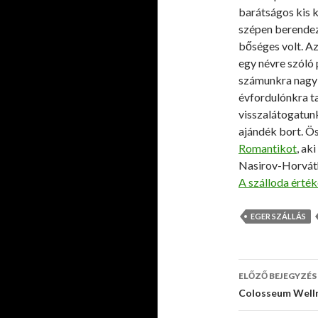
barátságos kis k
szépen berendeze
bőséges volt. Az
egy névre szóló 
számunkra nagy m
évfordulónkra ta
visszalátogatun
ajándék bort. 
Romantikot
, ak
Nasirov-Horvát
A szálloda érté
EGER SZÁLLÁS
ELŐZŐ BEJEGYZÉS
Bejegyzé
Colosseum Well