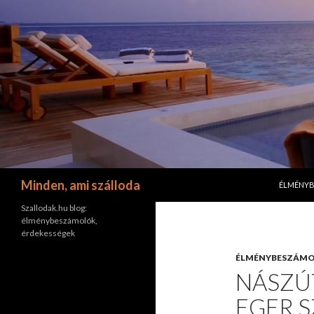
KILÉPÉS 
Keresés
Minden, ami szálloda
ÉLMÉNY
Szallodak.hu blog:
élménybeszámolók,
érdekességek
ÉLMÉNYBESZÁM
NÁSZÚ
EGER 