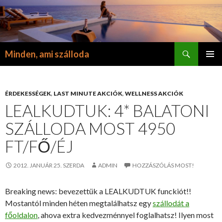
Keresés
Minden, ami szálloda
KILÉPÉS
ELSŐDL
A
MENÜ
TARTALOMBA
ÉRDEKESSÉGEK
,
LAST MINUTE AKCIÓK
,
WELLNESS AKCIÓK
LEALKUDTUK: 4* BALATONI
SZÁLLODA MOST 4950
FT/FŐ/ÉJ
2012. JANUÁR 25. SZERDA
ADMIN
HOZZÁSZÓLÁS MOST!
Breaking news: bevezettük a LEALKUDTUK funckiót!!
Mostantól minden héten megtalálhatsz egy
szállodát a
főoldalon
, ahova extra kedvezménnyel foglalhatsz! Ilyen most