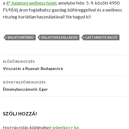
a
4* balatoni wellness hotel
, amelybe febr. 5-9. között 4950
Ft/fő/éj áron foglalhatsz gazdag büféreggelivel és a wellness
részleg korlátlan használatával! Ne hagyd ki!
BALATONFÜRED
BALATONI SZÁLLÁSOK
LAST MINUTE AKCIÓ
ELŐZŐ BEJEGYZÉS
Bejegyzés
Visszatér a Ryanair Budapestre
navigáció
KÖVETKEZŐ BEJEGYZÉS
Élménybeszámoló: Eger
SZÓLJ HOZZÁ!
Hozzászólás küldéséhez
jelentkezz be
.