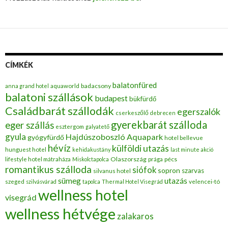
CÍMKÉK
balatonfüred
badacsony
anna grand hotel
aquaworld
balatoni szállások
budapest
bükfürdő
Családbarát szállodák
egerszalók
cserkeszőlő
debrecen
gyerekbarát szálloda
eger szállás
esztergom
galyatető
gyula
Hajdúszoboszló Aquapark
gyógyfürdő
hotel bellevue
hévíz
külföldi utazás
hunguest hotel
kehidakustány
last minute akció
Olaszország
pécs
lifestyle hotel mátraháza
Miskolctapolca
prága
romantikus szálloda
siófok
sopron
szarvas
silvanus hotel
utazás
sümeg
szeged
szilvásvárad
tapolca
Thermal Hotel Visegrád
velencei-tó
wellness hotel
visegrád
wellness hétvége
zalakaros