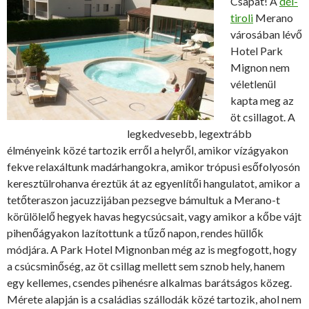
Csapat! A
dél-
tiroli
Merano
városában lévő
Hotel Park
Mignon nem
véletlenül
kapta meg az
öt csillagot. A
legkedvesebb, legextrább
élményeink közé tartozik erről a helyről, amikor vízágyakon
fekve relaxáltunk madárhangokra, amikor trópusi esőfolyosón
keresztülrohanva éreztük át az egyenlítői hangulatot, amikor a
tetőteraszon jacuzzijában pezsegve bámultuk a Merano-t
körülölelő hegyek havas hegycsúcsait, vagy amikor a kőbe vájt
pihenőágyakon lazítottunk a tűző napon, rendes hüllők
módjára. A Park Hotel Mignonban még az is megfogott, hogy
a csúcsminőség, az öt csillag mellett sem sznob hely, hanem
egy kellemes, csendes pihenésre alkalmas barátságos közeg.
Mérete alapján is a családias szállodák közé tartozik, ahol nem