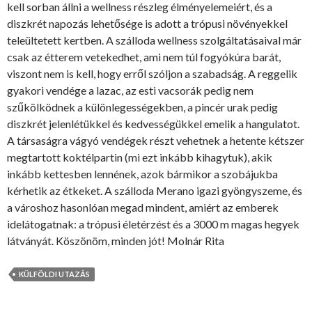
kell sorban állni a wellness részleg élményelemeiért, és a
diszkrét napozás lehetősége is adott a trópusi növényekkel
teleültetett kertben. A szálloda wellness szolgáltatásaival már
csak az étterem vetekedhet, ami nem túl fogyókúra barát,
viszont nem is kell, hogy erről szóljon a szabadság. A reggelik
gyakori vendége a lazac, az esti vacsorák pedig nem
szűkölködnek a különlegességekben, a pincér urak pedig
diszkrét jelenlétükkel és kedvességükkel emelik a hangulatot.
A társaságra vágyó vendégek részt vehetnek a hetente kétszer
megtartott koktélpartin (mi ezt inkább kihagytuk), akik
inkább kettesben lennének, azok bármikor a szobájukba
kérhetik az étkeket. A szálloda Merano igazi gyöngyszeme, és
a városhoz hasonlóan megad mindent, amiért az emberek
idelátogatnak: a trópusi életérzést és a 3000 m magas hegyek
látványát. Köszönöm, minden jót! Molnár Rita
KÜLFÖLDI UTAZÁS