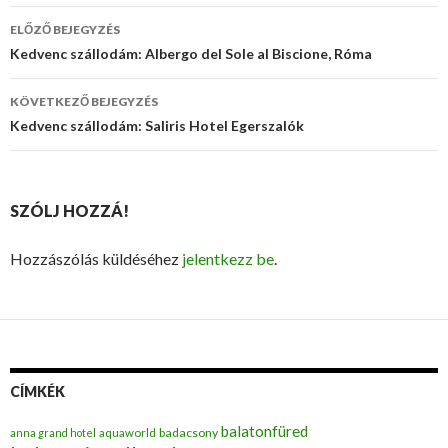
ELŐZŐ BEJEGYZÉS
Bejegyzés
Kedvenc szállodám: Albergo del Sole al Biscione, Róma
navigáció
KÖVETKEZŐ BEJEGYZÉS
Kedvenc szállodám: Saliris Hotel Egerszalók
SZÓLJ HOZZÁ!
Hozzászólás küldéséhez
jelentkezz be
.
CÍMKÉK
balatonfüred
badacsony
anna grand hotel
aquaworld