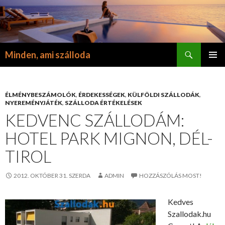
Keresés
Minden, ami szálloda
KILÉPÉS
ELSŐDL
A
MENÜ
TARTALOMBA
ÉLMÉNYBESZÁMOLÓK
,
ÉRDEKESSÉGEK
,
KÜLFÖLDI SZÁLLODÁK
,
NYEREMÉNYJÁTÉK
,
SZÁLLODA ÉRTÉKELÉSEK
KEDVENC SZÁLLODÁM:
HOTEL PARK MIGNON, DÉL-
TIROL
2012. OKTÓBER 31. SZERDA
ADMIN
HOZZÁSZÓLÁS MOST!
Kedves
Szallodak.hu