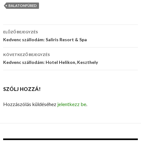
BALATONFÜRED
ELŐZŐ BEJEGYZÉS
Bejegyzés
Kedvenc szállodám: Saliris Resort & Spa
navigáció
KÖVETKEZŐ BEJEGYZÉS
Kedvenc szállodám: Hotel Helikon, Keszthely
SZÓLJ HOZZÁ!
Hozzászólás küldéséhez
jelentkezz be
.