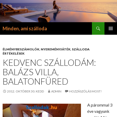
Keresés
Minden, ami szálloda
KILÉPÉS
ELSŐDL
A
MENÜ
TARTALOMBA
ÉLMÉNYBESZÁMOLÓK
,
NYEREMÉNYJÁTÉK
,
SZÁLLODA
ÉRTÉKELÉSEK
KEDVENC SZÁLLODÁM:
BALÁZS VILLA,
BALATONFÜRED
2012. OKTÓBER 30. KEDD
ADMIN
HOZZÁSZÓLÁS MOST!
A párommal 3
éve vagyunk