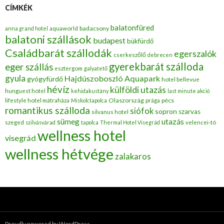
CÍMKÉK
balatonfüred
badacsony
anna grand hotel
aquaworld
balatoni szállások
budapest
bükfürdő
Családbarát szállodák
egerszalók
cserkeszőlő
debrecen
gyerekbarát szálloda
eger szállás
esztergom
galyatető
gyula
Hajdúszoboszló Aquapark
gyógyfürdő
hotel bellevue
hévíz
külföldi utazás
hunguest hotel
kehidakustány
last minute akció
Olaszország
pécs
lifestyle hotel mátraháza
Miskolctapolca
prága
romantikus szálloda
siófok
sopron
szarvas
silvanus hotel
utazás
sümeg
szeged
szilvásvárad
tapolca
Thermal Hotel Visegrád
velencei-tó
wellness hotel
visegrád
wellness hétvége
zalakaros
Proudly powered by WordPress