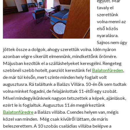
együtt. Már
tavaly el
szerettünk
volna menni az
első közös
nyaralásra.
Sajnos nem úgy
jöttek össze a dolgok, ahogy szerettük volna. Idén nyáron
azonban végre sikerült elmennünk, mindkettőnk örömére.
Májusban kezdtük el a szálláshelyeket keresgélni. Rengeteg
szebbnél szebb hotelt, panziót kerestünk fel
Balatonfüreden
,
de már túl későn, mert szinte minden hely foglalt volt
augusztusra. Rá találtunk a Balázs Villára. 10-én ők sem tudtak
volna minket fogadni, de felajánlottak 11-étől egy szobát.
Mivel mindegyikünknek nagyon tetszettek a képek, ajánlások,
ezért le is foglaltuk. Augusztus 11.én megérkeztünk
Balatonfüredre
a Balázs villába. Csendes helyen van, mégis
közel van minden. Még csak kívülről láttam, de máris
beleszerettem. A 10 szobás családias villába belépve a