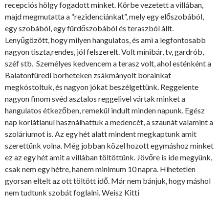
recepciós hölgy fogadott minket. Körbe vezetett a villában,
majd megmutatta a “rezidenciánkat”, mely egy előszobából,
egy szobából, egy fürdőszobából és teraszból állt.
Lenyűgözött, hogy milyen hangulatos, és ami a legfontosabb
nagyon tiszta,rendes, jól felszerelt. Volt minibár, tv, gardrób,
széf stb. Személyes kedvencem a terasz volt, ahol esténként a
Balatonfüredi borheteken zsákmányolt borainkat
megkóstoltuk, és nagyon jókat beszélgettünk. Reggelente
nagyon finom svéd asztalos reggelivel vártak minket a
hangulatos étkezőben, remekül indult minden napunk. Egész
nap korlátlanul használhattuk a medencét, a szaunát valamint a
szoláriumot is. Az egy hét alatt mindent megkaptunk amit
szerettünk volna. Még jobban közel hozott egymáshoz minket
ez az egy hét amit a villában töltöttünk. Jövőre is ide megyünk,
csak nem egy hétre, hanem minimum 10 napra. Hihetetlen
gyorsan eltelt az ott töltött idő. Már nem bánjuk, hogy máshol
nem tudtunk szobát foglalni. Weisz Kitti