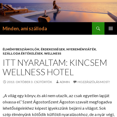
Keresés
Minden, ami szálloda
KILÉPÉS
ELSŐDL
A
MENÜ
TARTALOMBA
ÉLMÉNYBESZÁMOLÓK
,
ÉRDEKESSÉGEK
,
NYEREMÉNYJÁTÉK
,
SZÁLLODA ÉRTÉKELÉSEK
,
WELLNESS
ITT NYARALTAM: KINCSEM
WELLNESS HOTEL
2013. OKTÓBER 3. CSÜTÖRTÖK
ADMIN
HOZZÁSZÓLÁS MOST!
„A világ egy könyv, és aki nem utazik, az csak egyetlen lapját
olvassa el.” Szent ÁgostonSzent Ágoston szavait megfogadva
lehetőségeinkhez képest igyekszünk bejárni a világot. Sok
szép élményünk kötődik külföldi nyaralásokhoz, de a nyár végi,