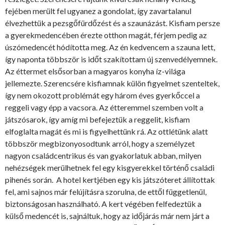
fejében merült fel ugyanez a gondolat, így zavartalanul
élvezhettük a pezsgőfürdőzést és a szaunázást. Kisfiam persze
a gyerekmedencében érezte otthon magát, férjem pedig az
úszómedencét hódította meg. Az én kedvencem a szauna lett,
így naponta többször is időt szakítottam új szenvedélyemnek.
Az éttermet elsősorban a magyaros konyha íz-világa
jellemezte. Szerencsére kisfiamnak külön figyelmet szenteltek,
így nem okozott problémát egy három éves gyerkőccel a
reggeli vagy épp a vacsora. Az étteremmel szemben volt a
játszósarok, így amíg mi befejeztük a reggelit, kisfiam
elfoglalta magát és mi is figyelhettünk rá. Az ottlétünk alatt
többször megbizonyosodtunk arról, hogy a személyzet
nagyon családcentrikus és van gyakorlatuk abban, milyen
nehézségek merülhetnek fel egy kisgyerekkel történő családi
pihenés során. A hotel kertjében egy kis játszóteret állítottak
fel, ami sajnos már felújításra szorulna, de ettől függetlenül,
biztonságosan használható. A kert végében felfedeztük a
külső medencét is, sajnáltuk, hogy az időjárás már nem járt a