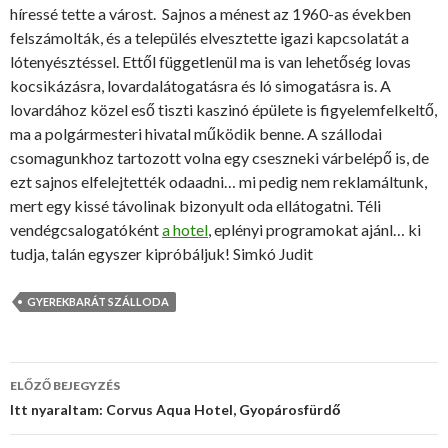
híressé tette a várost. Sajnos a ménest az 1960-as években
felszámolták, és a település elvesztette igazi kapcsolatát a
lótenyésztéssel. Ettől függetlenül ma is van lehetőség lovas
kocsikázásra, lovardalátogatásra és ló simogatásra is. A
lovardához közel eső tiszti kaszinó épülete is figyelemfelkeltő,
ma a polgármesteri hivatal működik benne. A szállodai
csomagunkhoz tartozott volna egy cseszneki várbelépő is, de
ezt sajnos elfelejtették odaadni… mi pedig nem reklamáltunk,
mert egy kissé távolinak bizonyult oda ellátogatni. Téli
vendégcsalogatóként
a hotel
, eplényi programokat ajánl… ki
tudja, talán egyszer kipróbáljuk! Simkó Judit
GYEREKBARÁT SZÁLLODA
ELŐZŐ BEJEGYZÉS
Bejegyzés
Itt nyaraltam: Corvus Aqua Hotel, Gyopárosfürdő