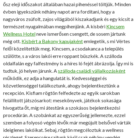
ősz eleji időszakot általában hazai pihenéssel töltjük. Minden
évben igyekszünk néhány napot arra fordítani, hogy a
nagyváros zsúfolt, zajos világából kiszakadjunk és egy kicsit a
természet nyugalmában megpihenjünk. A kisbéri
Kincsem
Wellness Hotel
neve ismerősen csengett, de sosem jártunk
még ott.
Kisbért a Bakony kapujaként
emlegetik, s mi Vértes
felől közelítettük meg. Kincsem, a csodakanca a település
szülötte, s a város lakói erre roppant büszkék. A szálloda
oldalfalán egy falfestmény is a híres ló fejét ábrázolja. Így mi is
tudtuk, jó helyen járunk. A
szálloda családi vállalkozásként
működik, ez adja a hangulatát is. Kedvességgel és
közvetlenséggel találkoztunk, ahogy bejelentkeztünk a
recepción. Kisfiam rögtön felfedezte az egyik sarokban
felállított játszósarkot: mesekönyvek, játékok sokasága
hívogatta őt, míg mi átestünk a szokásos bejelentkezési
procedúrán. A szobánkat az egyszerűség jellemezte, ezzel
szemben a folyosó végén lévők már megújult belsővel várták
ideiglenes lakóikat. Sebaj, rögtön megcéloztuk a wellness
részleget. Szerencsére rajtunk kívül csak néhány vendég