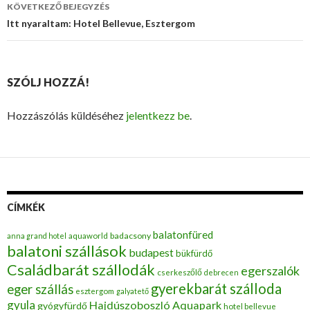
navigáció
KÖVETKEZŐ BEJEGYZÉS
Itt nyaraltam: Hotel Bellevue, Esztergom
SZÓLJ HOZZÁ!
Hozzászólás küldéséhez
jelentkezz be
.
CÍMKÉK
balatonfüred
badacsony
anna grand hotel
aquaworld
balatoni szállások
budapest
bükfürdő
Családbarát szállodák
egerszalók
cserkeszőlő
debrecen
gyerekbarát szálloda
eger szállás
esztergom
galyatető
gyula
Hajdúszoboszló Aquapark
gyógyfürdő
hotel bellevue