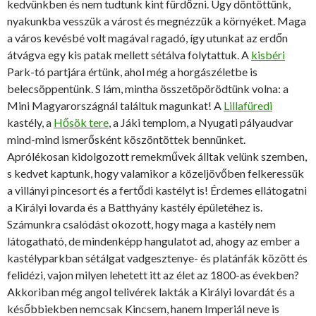
kedvünkben és nem tudtunk kint fürdőzni. Úgy döntöttünk,
nyakunkba vesszük a várost és megnézzük a környéket. Maga
a város kevésbé volt magával ragadó, így utunkat az erdőn
átvágva egy kis patak mellett sétálva folytattuk. A
kisbéri
Park-tó partjára értünk, ahol még a horgászéletbe is
belecsöppentünk. S lám, mintha összetöpörödtünk volna: a
Mini Magyarországnál találtuk magunkat! A
Lillafüredi
kastély, a
Hősök tere
, a Jáki templom, a Nyugati pályaudvar
mind-mind ismerősként köszöntöttek bennünket.
Aprólékosan kidolgozott remekművek álltak velünk szemben,
s kedvet kaptunk, hogy valamikor a közeljövőben felkeressük
a villányi pincesort és a fertődi kastélyt is! Érdemes ellátogatni
a Királyi lovarda és a Batthyány kastély épületéhez is.
Számunkra csalódást okozott, hogy maga a kastély nem
látogatható, de mindenképp hangulatot ad, ahogy az ember a
kastélyparkban sétálgat vadgesztenye- és platánfák között és
felidézi, vajon milyen lehetett itt az élet az 1800-as években?
Akkoriban még angol telivérek lakták a Királyi lovardát és a
későbbiekben nemcsak Kincsem, hanem Imperiál neve is