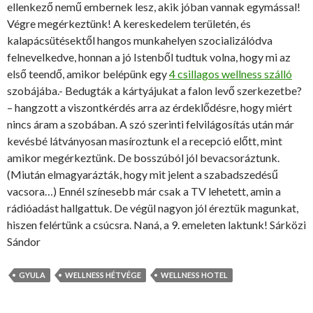
ellenkező nemű embernek lesz, akik jóban vannak egymással!
Végre megérkeztünk! A kereskedelem területén, és
kalapácsütésektől hangos munkahelyen szocializálódva
felnevelkedve, honnan a jó Istenből tudtuk volna, hogy mi az
első teendő, amikor belépünk egy
4 csillagos wellness szálló
szobájába.- Bedugták a kártyájukat a falon levő szerkezetbe?
– hangzott a viszontkérdés arra az érdeklődésre, hogy miért
nincs áram a szobában. A szó szerinti felvilágosítás után már
kevésbé látványosan masíroztunk el a recepció előtt, mint
amikor megérkeztünk. De bosszúból jól bevacsoráztunk.
(Miután elmagyarázták, hogy mit jelent a szabadszedésű
vacsora…) Ennél színesebb már csak a TV lehetett, amin a
rádióadást hallgattuk. De végül nagyon jól éreztük magunkat,
hiszen felértünk a csúcsra. Naná, a 9. emeleten laktunk! Sárközi
Sándor
GYULA
WELLNESS HÉTVÉGE
WELLNESS HOTEL