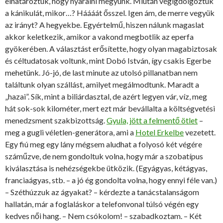
elhatároztuk, hogy nyaralni megyünk. Miután végigdolgoztuk
a kánikulát, mikor…? Háááát ősszel. Igen ám, de merre vegyük
az irányt? A hegyekbe. Egyértelmű, hiszen nálunk magaslat
akkor keletkezik, amikor a vakond megbotlik az eperfa
gyökerében. A választást erősítette, hogy olyan magabiztosak
és céltudatosak voltunk, mint Dobó István, így csakis Egerbe
mehetünk. Jó-jó, de last minute az utolsó pillanatban nem
találtunk olyan szállást, amilyet megálmodtunk. Maradt a
„hazai”. Sík, mint a biliárdasztal, de azért legyen vár, víz, meg
hát sok-sok kilométer, mert ezt már bevállalta a költségvetési
menedzsment szakbizottság.
Gyula, jött a felmentő ötlet
–
meg a gugli véletlen-generátora, ami a
Hotel Erkelbe
vezetett.
Egy fiú meg egy lány mégsem aludhat a folyosó két végére
száműzve, de nem gondoltuk volna, hogy már a szobatípus
kiválasztása is nehézségekbe ütközik. (Egyágyas, kétágyas,
franciaágyas, stb. – a jó ég gondolta volna, hogy ennyi féle van.)
– Széthúzzuk az ágyakat? – kérdezte a tanácstalanságom
hallatán, már a foglaláskor a telefonvonal túlsó végén egy
kedves női hang. – Nem csókolom! – szabadkoztam. – Két