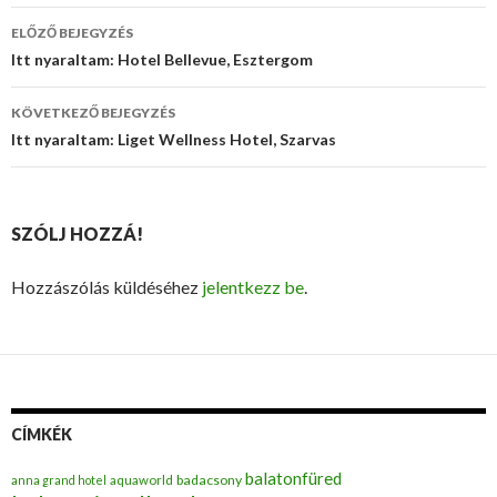
ELŐZŐ BEJEGYZÉS
Bejegyzés
Itt nyaraltam: Hotel Bellevue, Esztergom
navigáció
KÖVETKEZŐ BEJEGYZÉS
Itt nyaraltam: Liget Wellness Hotel, Szarvas
SZÓLJ HOZZÁ!
Hozzászólás küldéséhez
jelentkezz be
.
CÍMKÉK
balatonfüred
badacsony
anna grand hotel
aquaworld