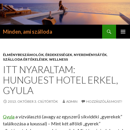
Keresés
Minden, ami szálloda
KILÉPÉS
ELSŐDL
A
MENÜ
TARTALOMBA
ÉLMÉNYBESZÁMOLÓK
,
ÉRDEKESSÉGEK
,
NYEREMÉNYJÁTÉK
,
SZÁLLODA ÉRTÉKELÉSEK
,
WELLNESS
ITT NYARALTAM:
HUNGUEST HOTEL ERKEL,
GYULA
2013. OKTÓBER 3. CSÜTÖRTÖK
ADMIN
HOZZÁSZÓLÁS MOST!
Gyula
a vízválasztó (avagy az egyszerű síkvidéki „gyerekek”
találkozása a luxussal) – Mint két alföldi „gyerek”