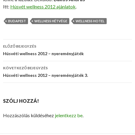
Itt:
Húsvét wellness 2012 ajánlatok
.
BUDAPEST
WELLNESS HÉTVÉGE
WELLNESS HOTEL
ELŐZŐ BEJEGYZÉS
Bejegyzés
Húsvéti wellness 2012 – nyereményjáték
navigáció
KÖVETKEZŐ BEJEGYZÉS
Húsvéti wellness 2012 – nyereményjáték 3.
SZÓLJ HOZZÁ!
Hozzászólás küldéséhez
jelentkezz be
.