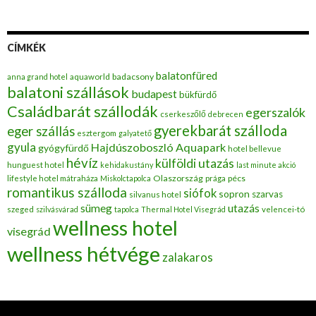
CÍMKÉK
balatonfüred
badacsony
anna grand hotel
aquaworld
balatoni szállások
budapest
bükfürdő
Családbarát szállodák
egerszalók
cserkeszőlő
debrecen
gyerekbarát szálloda
eger szállás
esztergom
galyatető
gyula
Hajdúszoboszló Aquapark
gyógyfürdő
hotel bellevue
hévíz
külföldi utazás
hunguest hotel
kehidakustány
last minute akció
Olaszország
pécs
lifestyle hotel mátraháza
Miskolctapolca
prága
romantikus szálloda
siófok
sopron
szarvas
silvanus hotel
utazás
sümeg
szeged
szilvásvárad
tapolca
Thermal Hotel Visegrád
velencei-tó
wellness hotel
visegrád
wellness hétvége
zalakaros