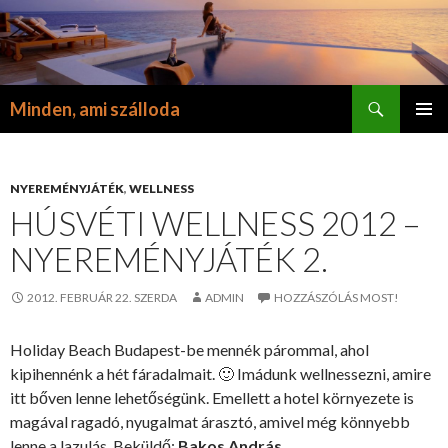
Keresés
Minden, ami szálloda
KILÉPÉS
ELSŐDL
A
MENÜ
TARTALOMBA
NYEREMÉNYJÁTÉK
,
WELLNESS
HÚSVÉTI WELLNESS 2012 –
NYEREMÉNYJÁTÉK 2.
2012. FEBRUÁR 22. SZERDA
ADMIN
HOZZÁSZÓLÁS MOST!
Holiday Beach Budapest-be mennék párommal, ahol
kipihennénk a hét fáradalmait. 🙂 Imádunk wellnessezni, amire
itt bőven lenne lehetőségünk. Emellett a hotel környezete is
magával ragadó, nyugalmat árasztó, amivel még könnyebb
lenne a lazulás. Beküldő:
Bakos András