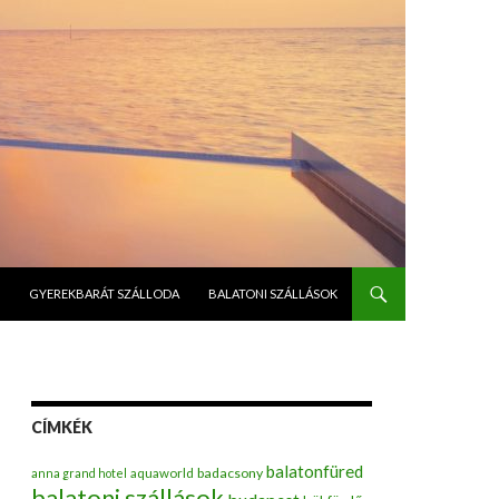
GYEREKBARÁT SZÁLLODA
BALATONI SZÁLLÁSOK
CÍMKÉK
balatonfüred
badacsony
anna grand hotel
aquaworld
balatoni szállások