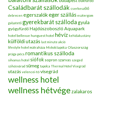
budapest
bükfürdő
Családbarát szállodák
cserkeszőlő
egerszalók
eger szállás
debrecen
esztergom
gyerekbarát szálloda
gyula
galyatető
Hajdúszoboszló Aquapark
gyógyfürdő
hévíz
hotel bellevue
hunguest hotel
kehidakustány
külföldi utazás
last minute akció
Olaszország
lifestyle hotel mátraháza
Miskolctapolca
romantikus szálloda
pécs
prága
siófok
sopron
szarvas
silvanus hotel
szeged
sümeg
szilvásvárad
tapolca
Thermal Hotel Visegrád
utazás
visegrád
velencei-tó
wellness hotel
wellness hétvége
zalakaros