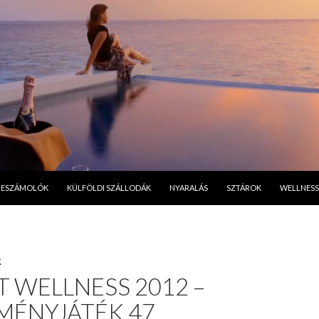
A TARTALOMBA
BESZÁMOLÓK
KÜLFÖLDI SZÁLLODÁK
NYARALÁS
SZTÁROK
WELLNESS
K
 WELLNESS 2012 –
MÉNYJÁTÉK 47.