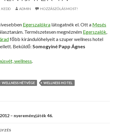
. KEDD
ADMIN
HOZZÁSZÓLÁS MOST!
zívesebben
Egerszalókra
látogatnék el. Ott a
Mesés
választanám. Természetesen megnézném
Egerszalók
,
várad
főbb kirándulóhelyeit a szuper wellness hotel
ellett. Beküldő:
Somogyiné Papp Ágnes
húsvét, wellness
.
WELLNESS HÉTVÉGE
WELLNESS HOTEL
s
2012 – nyereményjáték 46.
ó
GYZÉS