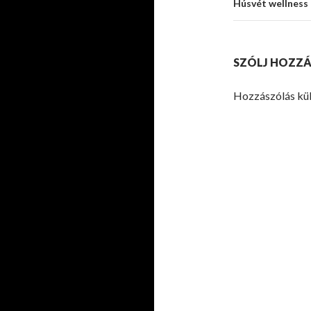
Húsvét wellness 
SZÓLJ HOZZÁ
Hozzászólás kü