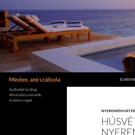
KILÉPÉS 
Keresés
Minden, ami szálloda
ÉLMÉNY
Szallodak.hu blog:
élménybeszámolók,
érdekességek
NYEREMÉNYJÁTÉ
HÚSVÉT
NYERE