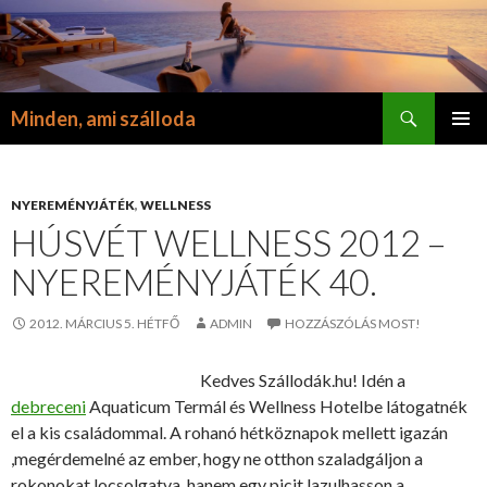
Keresés
Minden, ami szálloda
KILÉPÉS
ELSŐDL
A
MENÜ
TARTALOMBA
NYEREMÉNYJÁTÉK
,
WELLNESS
HÚSVÉT WELLNESS 2012 –
NYEREMÉNYJÁTÉK 40.
2012. MÁRCIUS 5. HÉTFŐ
ADMIN
HOZZÁSZÓLÁS MOST!
Kedves Szállodák.hu! Idén a
debreceni
Aquaticum Termál és Wellness Hotelbe látogatnék
el a kis családommal. A rohanó hétköznapok mellett igazán
,megérdemelné az ember, hogy ne otthon szaladgáljon a
rokonokat locsolgatva, hanem egy picit lazulhasson a