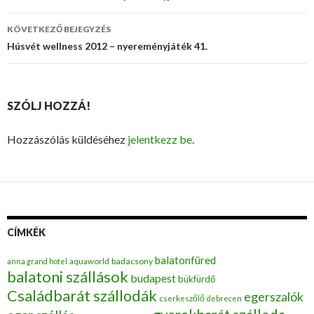
navigáció
KÖVETKEZŐ BEJEGYZÉS
Húsvét wellness 2012 – nyereményjáték 41.
SZÓLJ HOZZÁ!
Hozzászólás küldéséhez
jelentkezz be
.
CÍMKÉK
balatonfüred
badacsony
anna grand hotel
aquaworld
balatoni szállások
budapest
bükfürdő
Családbarát szállodák
egerszalók
cserkeszőlő
debrecen