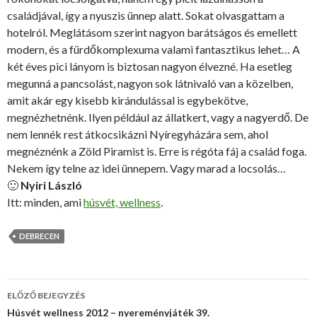
családjával, így a nyuszis ünnep alatt. Sokat olvasgattam a
hotelról. Meglátásom szerint nagyon barátságos és emellett
modern, és a fürdőkomplexuma valami fantasztikus lehet… A
két éves pici lányom is biztosan nagyon élvezné. Ha esetleg
megunná a pancsolást, nagyon sok látnivaló van a közelben,
amit akár egy kisebb kirándulással is egybekötve,
megnézhetnénk. Ilyen például az állatkert, vagy a nagyerdő. De
nem lennék rest átkocsikázni Nyíregyházára sem, ahol
megnéznénk a Zöld Piramist is. Erre is régóta fáj a család foga.
Nekem így telne az idei ünnepem. Vagy marad a locsolás…
🙂
Nyiri László
Itt: minden, ami
húsvét, wellness
.
DEBRECEN
ELŐZŐ BEJEGYZÉS
Bejegyzés
Húsvét wellness 2012 – nyereményjáték 39.