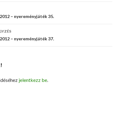
s
2012 – nyereményjáték 35.
ó
GYZÉS
2012 – nyereményjáték 37.
!
ldéséhez
jelentkezz be
.