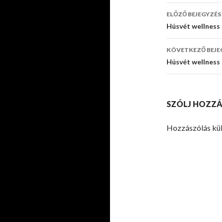
ELŐZŐ BEJEGYZÉS
Bejegyzé
Húsvét wellness 
navigáci
KÖVETKEZŐ BEJE
Húsvét wellness 
SZÓLJ HOZZÁ
Hozzászólás kü