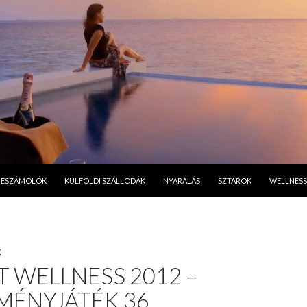
A TARTALOMBA
BESZÁMOLÓK
KÜLFÖLDI SZÁLLODÁK
NYARALÁS
SZTÁROK
WELLNESS
K
 WELLNESS 2012 –
MÉNYJÁTÉK 36.