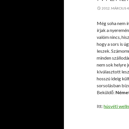
2012. MÁRCIUS 
Még soha nem ír
írjak a nyeremé
valóm nincs, his
hogy a sors is ú
leszek. Számom
minden szállodá
nem sok helyre 
kiválasztott les
hosszú ideig kü
sorsolásban bíz
Beküldő:
Német
Itt:
húsvéti well