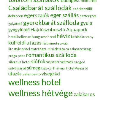
budapest
bükfürdő
Családbarát szállodák
cserkeszőlő
egerszalók
eger szállás
debrecen
esztergom
gyerekbarát szálloda
gyula
galyatető
Hajdúszoboszló Aquapark
gyógyfürdő
hévíz
hotel bellevue
hunguest hotel
kehidakustány
külföldi utazás
last minute akció
Olaszország
lifestyle hotel mátraháza
Miskolctapolca
romantikus szálloda
pécs
prága
siófok
sopron
szarvas
silvanus hotel
szeged
sümeg
szilvásvárad
tapolca
Thermal Hotel Visegrád
utazás
visegrád
velencei-tó
wellness hotel
wellness hétvége
zalakaros