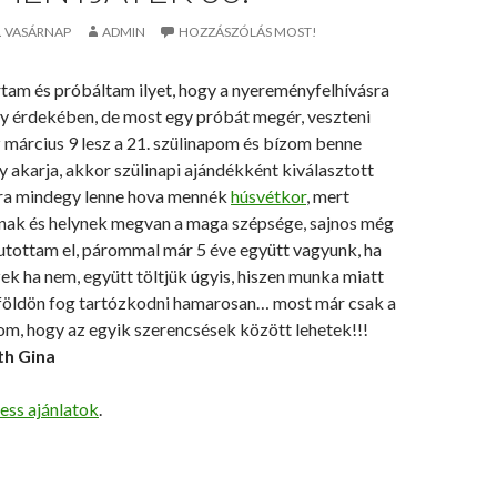
4. VASÁRNAP
ADMIN
HOZZÁSZÓLÁS MOST!
tam és próbáltam ilyet, hogy a nyereményfelhívásra
ny érdekében, de most egy próbát megér, veszteni
z március 9 lesz a 21. szülinapom és bízom benne
gy akarja, akkor szülinapi ajándékként kiválasztott
ra mindegy lenne hova mennék
húsvétkor
, mert
nak és helynek megvan a maga szépsége, sajnos még
jutottam el, párommal már 5 éve együtt vagyunk, ha
zek ha nem, együtt töltjük úgyis, hiszen munka miatt
lföldön fog tartózkodni hamarosan… most már csak a
om, hogy az egyik szerencsések között lehetek!!!
h Gina
ness ajánlatok
.