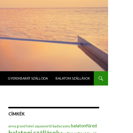
GYEREKBARÁT SZÁLLODA
BALATONI SZÁLLÁSOK
CÍMKÉK
balatonfüred
badacsony
anna grand hotel
aquaworld
balatoni szállások