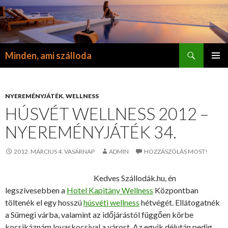
Keresés
Minden, ami szálloda
KILÉPÉS
ELSŐDL
A
MENÜ
TARTALOMBA
NYEREMÉNYJÁTÉK
,
WELLNESS
HÚSVÉT WELLNESS 2012 –
NYEREMÉNYJÁTÉK 34.
2012. MÁRCIUS 4. VASÁRNAP
ADMIN
HOZZÁSZÓLÁS MOST!
Kedves Szállodák.hu, én
legszívesebben a
Hotel Kapitány Wellness
Központban
töltenék el egy hosszú
húsvéti wellness
hétvégét. Ellátogatnék
a Sümegi várba, valamint az időjárástól függően körbe
kocsikáznám lovaskocsival a várost. Az egyik délután pedig