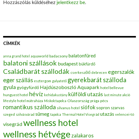
Hozzászólás küldéséhez
jelentkezz be
.
CÍMKÉK
balatonfüred
badacsony
anna grand hotel
aquaworld
balatoni szállások
budapest
bükfürdő
Családbarát szállodák
egerszalók
cserkeszőlő
debrecen
gyerekbarát szálloda
eger szállás
esztergom
galyatető
gyula
Hajdúszoboszló Aquapark
gyógyfürdő
hotel bellevue
hévíz
külföldi utazás
hunguest hotel
kehidakustány
last minute akció
Olaszország
pécs
lifestyle hotel mátraháza
Miskolctapolca
prága
romantikus szálloda
siófok
sopron
szarvas
silvanus hotel
utazás
sümeg
szeged
szilvásvárad
tapolca
Thermal Hotel Visegrád
velencei-tó
wellness hotel
visegrád
wellness hétvége
zalakaros