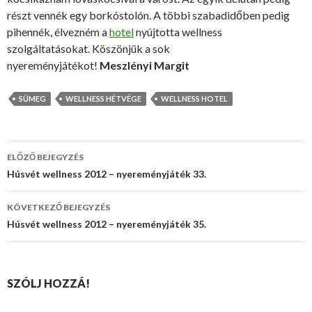
részt vennék egy borkóstolón. A többi szabadidőben pedig
pihennék, élvezném a
hotel
nyújtotta wellness
szolgáltatásokat. Köszönjük a sok
nyereményjátékot!
Meszlényi Margit
SÜMEG
WELLNESS HÉTVÉGE
WELLNESS HOTEL
ELŐZŐ BEJEGYZÉS
Bejegyzés
Húsvét wellness 2012 – nyereményjáték 33.
navigáció
KÖVETKEZŐ BEJEGYZÉS
Húsvét wellness 2012 – nyereményjáték 35.
SZÓLJ HOZZÁ!