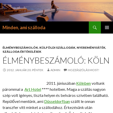
Keresés
Minden, ami szálloda
KILÉPÉS
ELSŐDL
A
MENÜ
TARTALOMBA
ÉLMÉNYBESZÁMOLÓK
,
KÜLFÖLDI SZÁLLODÁK
,
NYEREMÉNYJÁTÉK
,
SZÁLLODA ÉRTÉKELÉSEK
ÉLMÉNYBESZÁMOLÓ: KÖLN
2012. JANUÁR 20. PÉNTEK
ADMIN
HOZZÁSZÓLÁS MOST!
2011. júniusában
Kölnben
voltunk
párommal a
Art Hotel
**** hotelben. Maga a szállás nagyon
szép volt igényes, tiszta helyen és belváros szívében található.
Repülővel mentünk, ami
Düsseldorfban
szállt le onnan
transzfer vitt minket a szállodához. Érkezésünk után