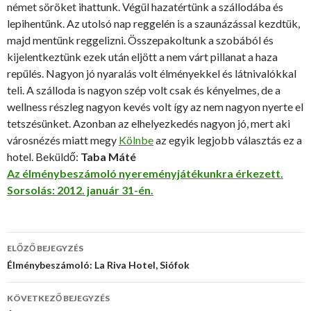
német söröket ihattunk. Végül hazatértünk a szállodába és
lepihentünk. Az utolsó nap reggelén is a szaunázással kezdtük,
majd mentünk reggelizni. Összepakoltunk a szobából és
kijelentkeztünk ezek után eljött a nem várt pillanat a haza
repülés. Nagyon jó nyaralás volt élményekkel és látnivalókkal
teli. A szálloda is nagyon szép volt csak és kényelmes, de a
wellness részleg nagyon kevés volt így az nem nagyon nyerte el
tetszésünket. Azonban az elhelyezkedés nagyon jó, mert aki
városnézés miatt megy
Kölnbe
az egyik legjobb választás ez a
hotel. Beküldő:
Taba Máté
Az élménybeszámoló nyereményjátékunkra érkezett.
Sorsolás: 2012. január 31-én.
ELŐZŐ BEJEGYZÉS
Bejegyzés
Élménybeszámoló: La Riva Hotel, Siófok
navigáció
KÖVETKEZŐ BEJEGYZÉS