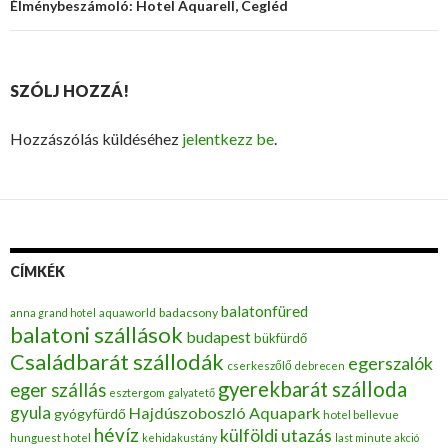
Élménybeszámoló: Hotel Aquarell, Cegléd
SZÓLJ HOZZÁ!
Hozzászólás küldéséhez
jelentkezz be
.
CÍMKÉK
balatonfüred
badacsony
anna grand hotel
aquaworld
balatoni szállások
budapest
bükfürdő
Családbarát szállodák
egerszalók
cserkeszőlő
debrecen
gyerekbarát szálloda
eger szállás
esztergom
galyatető
gyula
Hajdúszoboszló Aquapark
gyógyfürdő
hotel bellevue
hévíz
külföldi utazás
hunguest hotel
kehidakustány
last minute akció