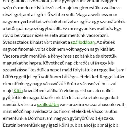
elfoglaltuk a szobánkat, amik gyönyörűek voltak. Nagyon
szép és modern kivitelezéssel. majd megkerestük a wellness
részleget, ami a legfelső szinten volt. Maga a wellness nem
nagyon nyerte el tetszésünket mivel az egész egy szaunából és
a tetőn pár napozóágyból állt. Ez mi nagyon keveselltük. Egy
rövid belváros nézés és séta után mentünk vacsorázni.
Svédasztalos kínálat várt minket a
szállodában
. Az ételek
nagyon finomak voltak bár nem volt nagyon nagy kínálat.
Vacsora után mentünk a kényelmes szobánkba és eltettük
magunkat holnapra. Következő nap ébredés után egy kis
szaunázással kezdtük a napot majd folytattuk a reggelivel, ami
büféreggeli jellegű volt finom bőséges ételekkel. Reggeli után
elmentünk egy nagy városnéző körútra városnéző busszal
majd
Köln
közelében található vidámparkban adrenalint
gyűjtöttünk magunkba és miután kiszórakoztuk magunkat
mentünk vissza a
szállodába
vacsorázni a vacsorahasonló volt,
mint előző nap svédasztalos finom ételekkel. Vacsora után
elmentünk a Dómhoz, ami nagyon gyönyörű volt éjszaka.
Ezután bementünk egy igazi kölni pubba ahol jobbnál jobb