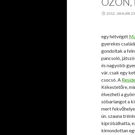
ÓZON,
2012. JANUÁR 23
egy hétvégét
Má
gyerekes család
gondoltak a feln
pancsoló, játszó
és nagyobb gyer
vár, csak egy ke
csocsó. A
Resid
Kékestetőre, min
élvezheti a gyön
sóbarlangot a kic
mert fekvőhelyek
ún. szauna tréni
kipróbálhatta, ez
kimondottan egy