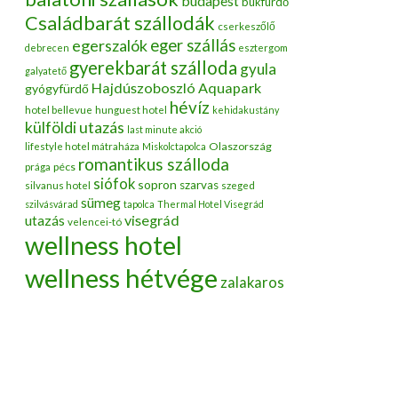
budapest
bükfürdő
Családbarát szállodák
cserkeszőlő
egerszalók
eger szállás
debrecen
esztergom
gyerekbarát szálloda
gyula
galyatető
Hajdúszoboszló Aquapark
gyógyfürdő
hévíz
hotel bellevue
hunguest hotel
kehidakustány
külföldi utazás
last minute akció
Olaszország
lifestyle hotel mátraháza
Miskolctapolca
romantikus szálloda
pécs
prága
siófok
sopron
szarvas
silvanus hotel
szeged
sümeg
szilvásvárad
tapolca
Thermal Hotel Visegrád
utazás
visegrád
velencei-tó
wellness hotel
wellness hétvége
zalakaros