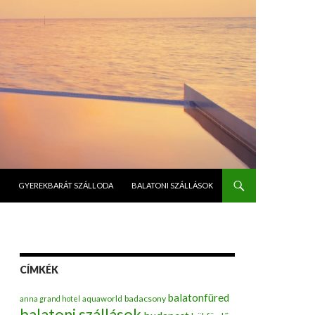
GYEREKBARÁT SZÁLLODA
BALATONI SZÁLLÁSOK
CÍMKÉK
balatonfüred
badacsony
anna grand hotel
aquaworld
balatoni szállások