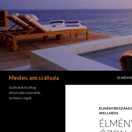
KILÉPÉS 
Keresés
Minden, ami szálloda
ÉLMÉNY
Szallodak.hu blog:
élménybeszámolók,
érdekességek
ÉLMÉNYBESZÁM
WELLNESS
ÉLMÉN