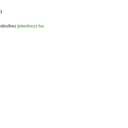
!
ldéséhez
jelentkezz be
.