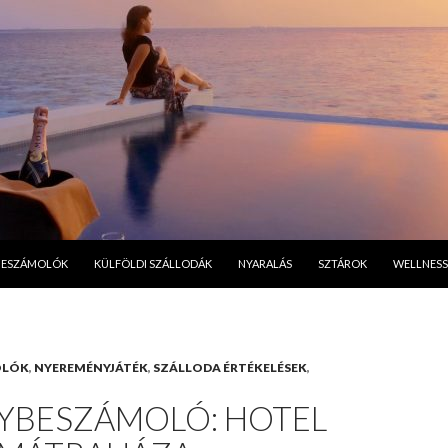
A TARTALOMBA
BESZÁMOLÓK
KÜLFÖLDI SZÁLLODÁK
NYARALÁS
SZTÁROK
WELLNESS
OLÓK
,
NYEREMÉNYJÁTÉK
,
SZÁLLODA ÉRTÉKELÉSEK
,
YBESZÁMOLÓ: HOTEL