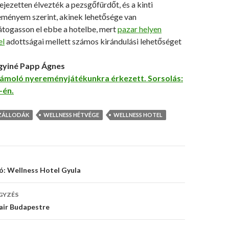
jezetten élvezték a pezsgőfürdőt, és a kinti
eményem szerint, akinek lehetősége van
togasson el ebbe a hotelbe, mert
pazar helyen
el
adottságai mellett számos kirándulási lehetőséget
yiné Papp Ágnes
ámoló nyereményjátékunkra érkezett. Sorsolás:
-én.
ZÁLLODÁK
WELLNESS HÉTVÉGE
WELLNESS HOTEL
s
: Wellness Hotel Gyula
ó
GYZÉS
air Budapestre