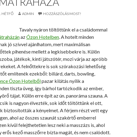
 MÁTRAHÁZA
. HÉTFŐ
ADMIN
HOZZÁSZÓLÁS MOST!
Tavaly nyáron töltöttünk el a családommal
traházán
az
Ózon Hotelben
. A hotelt minden
nak jó szívvel ajánlhatom, mert maximálisan
őttek pihenése mellett a legkisebbekre is. Külön
szoba, játékok, kinti játszótér, mozi várja az apróbb
ekeket. A felnőttekre is sok szórakozási lehetőség
ttőt említenék ezekből: biliárd, darts, bowling,
ence Ózon Hotelből
pazar kilátás nyílik a
den tiszta üveg, így bárhol tartózkodik az ember,
yörő tájat. Külön erre épít az ún. panoráma szauna. A
sik is nagyon élvezték, sok időt töltöttünk el ott,
 biztosították a kényelmet. A férjem részt vett egy
ngen, ahol az összes szaunát szakértő emberrel
en kívül felejthetetlen lesz neki a masszázs is, ahol
 erős kező masszőrre bízta magát, és nem csalódott.