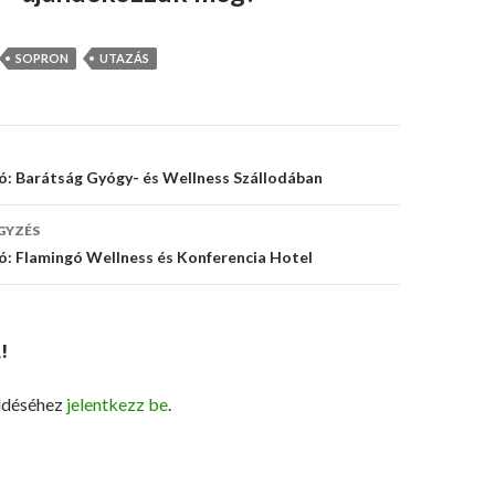
SOPRON
UTAZÁS
s
: Barátság Gyógy- és Wellness Szállodában
ó
GYZÉS
: Flamingó Wellness és Konferencia Hotel
!
ldéséhez
jelentkezz be
.