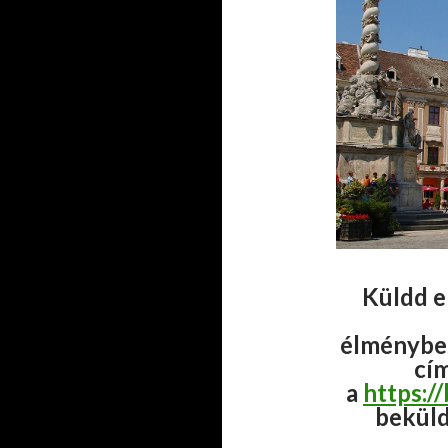
Küldd el
élménybes
cí
a
https:/
beküld