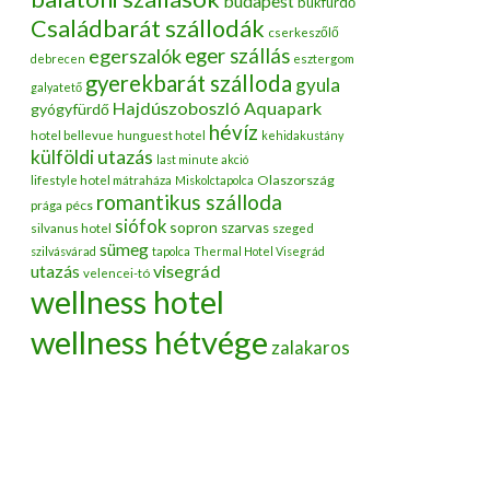
budapest
bükfürdő
Családbarát szállodák
cserkeszőlő
egerszalók
eger szállás
debrecen
esztergom
gyerekbarát szálloda
gyula
galyatető
Hajdúszoboszló Aquapark
gyógyfürdő
hévíz
hotel bellevue
hunguest hotel
kehidakustány
külföldi utazás
last minute akció
Olaszország
lifestyle hotel mátraháza
Miskolctapolca
romantikus szálloda
pécs
prága
siófok
sopron
szarvas
silvanus hotel
szeged
sümeg
szilvásvárad
tapolca
Thermal Hotel Visegrád
utazás
visegrád
velencei-tó
wellness hotel
wellness hétvége
zalakaros