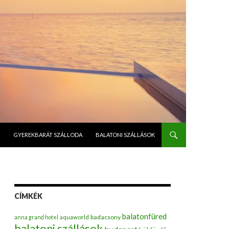
GYEREKBARÁT SZÁLLODA
BALATONI SZÁLLÁSOK
CÍMKÉK
balatonfüred
badacsony
anna grand hotel
aquaworld
balatoni szállások