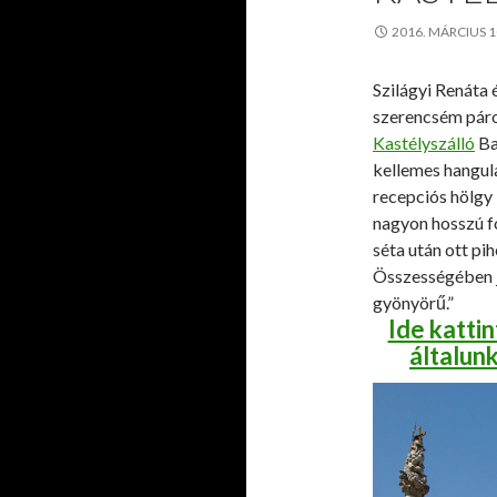
2016. MÁRCIUS 
Szilágyi Renáta 
szerencsém pár
Kastélyszálló
Ba
kellemes hangula
recepciós hölgy 
nagyon hosszú f
séta után ott pih
Összességében j
gyönyörű.”
Ide katti
általunk