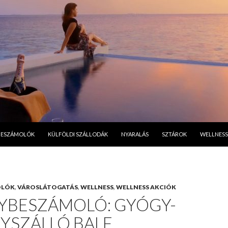
A TARTALOMBA
BESZÁMOLÓK
KÜLFÖLDI SZÁLLODÁK
NYARALÁS
SZTÁROK
WELLNESS
OLÓK
,
VÁROSLÁTOGATÁS
,
WELLNESS
,
WELLNESS AKCIÓK
YBESZÁMOLÓ: GYÓGY-
YSZÁLLÓ BALF