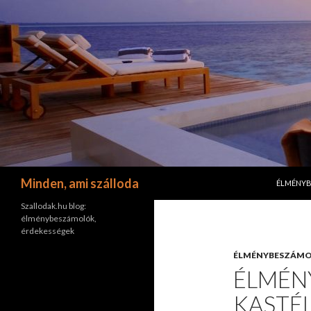
KILÉPÉS 
Keresés
Minden, ami szálloda
ÉLMÉNY
Szallodak.hu blog:
élménybeszámolók,
érdekességek
ÉLMÉNYBESZÁM
ÉLMÉN
KASTÉL