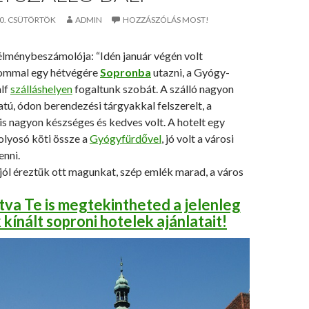
10. CSÜTÖRTÖK
ADMIN
HOZZÁSZÓLÁS MOST!
élménybeszámolója: “Idén január végén volt
ommal egy hétvégére
Sopronba
utazni, a Gyógy-
lf
szálláshelyen
fogaltunk szobát. A szálló nagyon
tú, ódon berendezési tárgyakkal felszerelt, a
is nagyon készséges és kedves volt. A hotelt egy
olyosó köti össze a
Gyógyfürdővel
, jó volt a városi
enni.
ól éreztük ott magunkat, szép emlék marad, a város
ntva Te is megtekintheted a jelenleg
 kínált soproni hotelek ajánlatait!