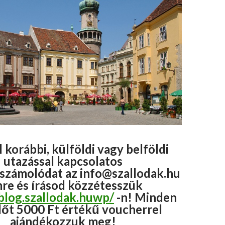
 korábbi, külföldi vagy belföldi
utazással kapcsolatos
zámolódat az info@szallodak.hu
mre és írásod közzétesszük
/blog.szallodak.huwp/
-n! Minden
őt 5000 Ft értékű voucherrel
ajándékozzuk meg!