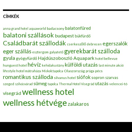
CÍMKÉK
balatonfüred
badacsony
anna grand hotel
aquaworld
balatoni szállások
budapest
bükfürdő
Családbarát szállodák
egerszalók
cserkeszőlő
debrecen
gyerekbarát szálloda
eger szállás
esztergom
galyatető
gyula
Hajdúszoboszló Aquapark
gyógyfürdő
hotel bellevue
hévíz
külföldi utazás
hunguest hotel
kehidakustány
last minute akció
Olaszország
pécs
lifestyle hotel mátraháza
Miskolctapolca
prága
romantikus szálloda
siófok
sopron
szarvas
silvanus hotel
utazás
sümeg
szeged
szilvásvárad
tapolca
Thermal Hotel Visegrád
velencei-tó
wellness hotel
visegrád
wellness hétvége
zalakaros