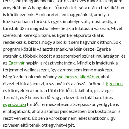
térre, ahol megpihennénk a több száz éves minorita templom
árnyékában. A hangulatos főutcán tett séta után a bazilikában
is körülnéznénk. A minaretet sem hagynánk ki, amely a
középkorban a törökök egyik imahelye volt, most pedig a
turisták 32 m magasból élvezhetik a kilátást a városra. Mivel
szeretünk kerékpározni, és Eger kerékpárutakkal is
rendelkezik, biztos, hogy a biciklit sem hagynánk itthon. Sok
program közül is választhatnánk, ha idén ősszel Egerbe
utaznánk, többek között a szeptemberi szüreti mulatságon, és
az
Eger vár
napján is részt vehetnénk. Mindig is imádtunk a
férjemmel wellnessezni, így ez most sem lenne másképp.
Megfordultunk már néhány
wellness szállodában
, ahol
élvezhettük a jacuzzi, a szaunák és az úszás örömeit.
Egerben
és környékén azonban több fürdő is található, pl. az egri
Termál-, és Élményfürdő, vagy a közelben található híres
egerszalóki
fürdő. Természetesen a Szépasszonyvölgybe is
ellátogatnánk, ahol a számos pincészetben borkóstoláson is
részt vennénk. Ebben a városban nem lehet unatkozni, így
szívesen eltöltenék ott egy hétvégét.