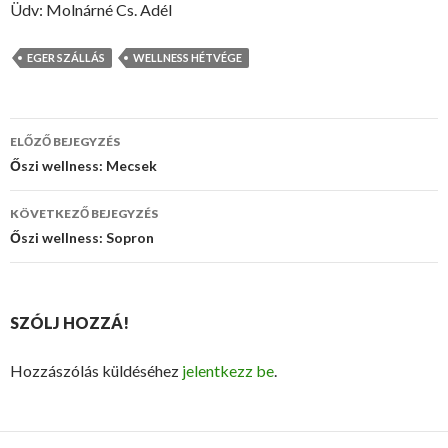
Üdv: Molnárné Cs. Adél
EGER SZÁLLÁS
WELLNESS HÉTVÉGE
ELŐZŐ BEJEGYZÉS
Bejegyzés
Őszi wellness: Mecsek
navigáció
KÖVETKEZŐ BEJEGYZÉS
Őszi wellness: Sopron
SZÓLJ HOZZÁ!
Hozzászólás küldéséhez
jelentkezz be
.