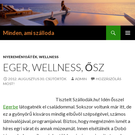
Keresés
Minden, ami szálloda
KILÉPÉS
ELSŐDL
A
MENÜ
TARTALOMBA
NYEREMÉNYJÁTÉK
,
WELLNESS
EGER, WELLNESS, ŐSZ
2012. AUGUSZTUS 30. CSÜTÖRTÖK
ADMIN
HOZZÁSZÓLÁS
MOST!
Tisztelt Szállodák.hu! Idén ősszel
Egerbe
látogatnék el családommal. Sokszor voltunk már itt, de
ez a gyönyörű kisváros mindig elbűvöl szépségével, számos
látnivalójával, programjaival. Biztos, hogy megnézném ismét a
híres egri várat és annak múzeumát. Innen elsétálnék a Dobó