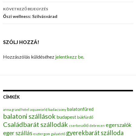
navigáció
KÖVETKEZŐ BEJEGYZÉS
Őszi wellness: Szilvásvárad
SZÓLJ HOZZÁ!
Hozzászólás küldéséhez
jelentkezz be
.
CÍMKÉK
balatonfüred
badacsony
anna grand hotel
aquaworld
balatoni szállások
budapest
bükfürdő
Családbarát szállodák
egerszalók
cserkeszőlő
debrecen
gyerekbarát szálloda
eger szállás
esztergom
galyatető