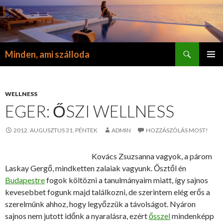
Keresés
Minden, ami szálloda
KILÉPÉS
ELSŐDL
A
MENÜ
TARTALOMBA
WELLNESS
EGER: ŐSZI WELLNESS
2012. AUGUSZTUS 31. PÉNTEK
ADMIN
HOZZÁSZÓLÁS MOST!
Kovács Zsuzsanna vagyok, a párom
Laskay Gergő, mindketten zalaiak vagyunk. Ősztől én
Budapestre
fogok költözni a tanulmányaim miatt, így sajnos
kevesebbet fogunk majd találkozni, de szerintem elég erős a
szerelmünk ahhoz, hogy legyőzzük a távolságot. Nyáron
sajnos nem jutott időnk a nyaralásra, ezért
ősszel
mindenképp