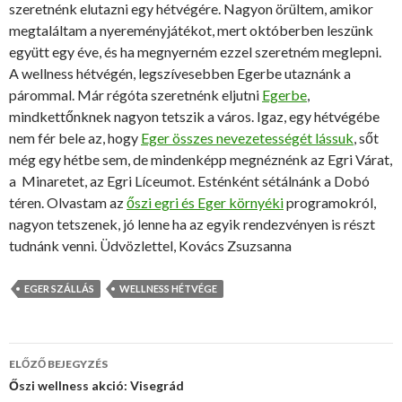
szeretnénk elutazni egy hétvégére. Nagyon örültem, amikor
megtaláltam a nyereményjátékot, mert októberben leszünk
együtt egy éve, és ha megnyerném ezzel szeretném meglepni.
A wellness hétvégén, legszívesebben Egerbe utaznánk a
párommal. Már régóta szeretnénk eljutni
Egerbe
,
mindkettőnknek nagyon tetszik a város. Igaz, egy hétvégébe
nem fér bele az, hogy
Eger összes nevezetességét lássuk
, sőt
még egy hétbe sem, de mindenképp megnéznénk az Egri Várat,
a Minaretet, az Egri Líceumot. Esténként sétálnánk a Dobó
téren. Olvastam az
őszi egri és Eger környéki
programokról,
nagyon tetszenek, jó lenne ha az egyik rendezvényen is részt
tudnánk venni. Üdvözlettel, Kovács Zsuzsanna
EGER SZÁLLÁS
WELLNESS HÉTVÉGE
ELŐZŐ BEJEGYZÉS
Bejegyzés
Őszi wellness akció: Visegrád