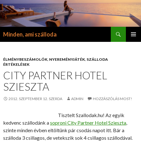
Keresés
Minden, ami szálloda
KILÉPÉS
ELSŐDL
A
MENÜ
TARTALOMBA
ÉLMÉNYBESZÁMOLÓK
,
NYEREMÉNYJÁTÉK
,
SZÁLLODA
ÉRTÉKELÉSEK
CITY PARTNER HOTEL
SZIESZTA
2012. SZEPTEMBER 12. SZERDA
ADMIN
HOZZÁSZÓLÁS MOST!
Tisztelt Szallodak.hu! Az egyik
kedvenc szállodánk a
soproni City Partner Hotel Szieszta
,
szinte minden évben eltöltünk pár csodás napot itt. Bár a
szálloda 3 csillagos, de vetekszik sok 4 csillagos szállodával.