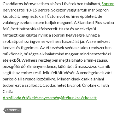
Csodálatos környezetben a híres Lővérekben található,
Sopron
belvárosától 10-15 percre. Sokszor végigjártuk már Sopron
kis utcáit, megnéztük a Tűztornyot és híres épületeit, de
valahogy ezeket sosem tudjuk megunni. A Standard Plus szoba
felújított bútorokkal felszerelt, tiszta és az erkélyről
fantasztikus kilátás nyílik a soproni hegységre. Ehhez a
szobatípushoz ingyenes wellness használat jár. A személyzet
kedves és figyelmes. Az étkezések svédasztalos rendszerben
működnek, bőséges a kínálat mind magyar, mind nemzetközi
ételekből. Wellness részlegben megtalálható a finn-szauna,
pezsgőfürdő, élménymedence, különböző masszázsok, amik
segítik az ember testi-lelki feltöltődését. A vendégeknek zárt
parkoló áll a rendelkezésükre. Mindenkinek csak ajánlani
tudom ezt a szállodát. Csodás hetet kívánok Önöknek: Tóth
Cintia
A szálloda értékelése nyereményjátékunkra érkezett
.
SOPRON