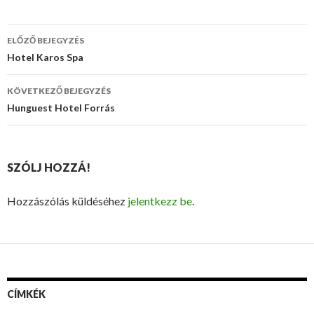
ELŐZŐ BEJEGYZÉS
Bejegyzés
Hotel Karos Spa
navigáció
KÖVETKEZŐ BEJEGYZÉS
Hunguest Hotel Forrás
SZÓLJ HOZZÁ!
Hozzászólás küldéséhez
jelentkezz be
.
CÍMKÉK